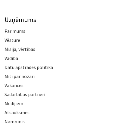
Uzņēmums
Par mums
Vēsture
Misija, vērtības
Vadība
Datu apstrādes politika
Mīti par nozari
Vakances
Sadarbības partneri
Medijiem
Atsauksmes
Namrunis