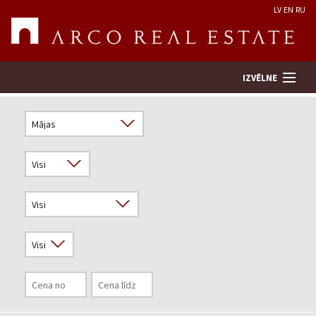
LV
EN
RU
IZVĒLNE
Meklēt īpašumu
Novērtēt īpašumu
Uzņēmums
Pakalpojumi
Kontakti