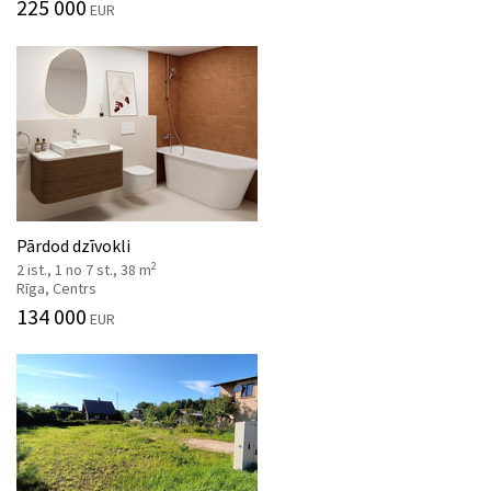
225 000
EUR
Pārdod dzīvokli
2
2 ist., 1 no 7 st., 38 m
Rīga, Centrs
134 000
EUR