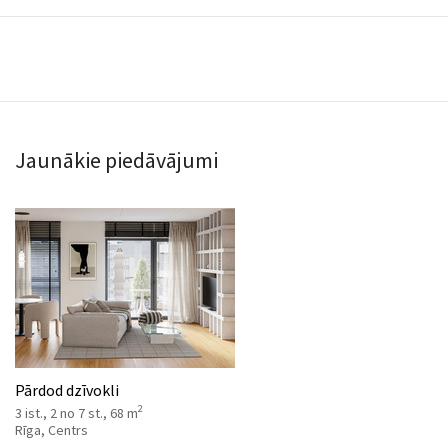
Jaunākie piedāvājumi
Pārdod dzīvokli
2
3 ist., 2 no 7 st., 68 m
Rīga, Centrs