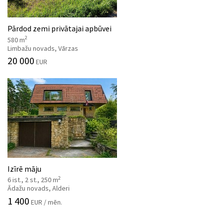
Pārdod zemi privātajai apbūvei
2
580 m
Limbažu novads, Vārzas
20 000
EUR
Izīrē māju
2
6 ist., 2 st., 250 m
Ādažu novads, Alderi
1 400
EUR / mēn.