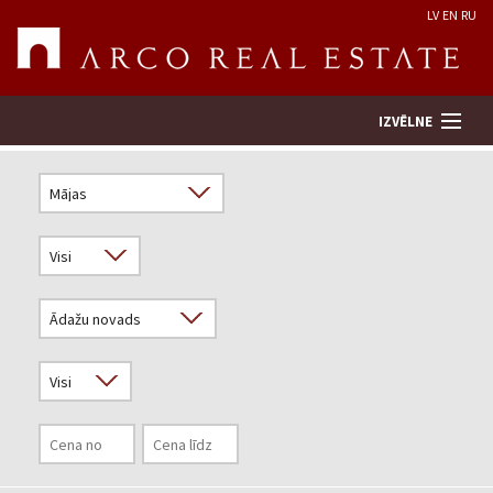
LV
EN
RU
IZVĒLNE
Meklēt īpašumu
Novērtēt īpašumu
Uzņēmums
Pakalpojumi
Kontakti