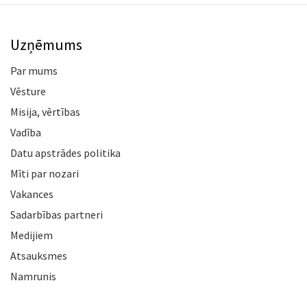
Uzņēmums
Par mums
Vēsture
Misija, vērtības
Vadība
Datu apstrādes politika
Mīti par nozari
Vakances
Sadarbības partneri
Medijiem
Atsauksmes
Namrunis