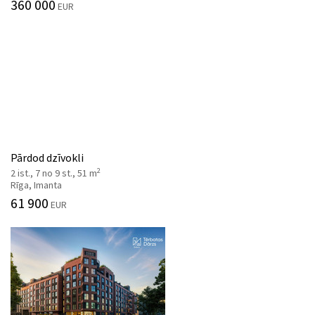
360 000
EUR
Pārdod dzīvokli
2
2 ist., 7 no 9 st., 51 m
Rīga, Imanta
61 900
EUR