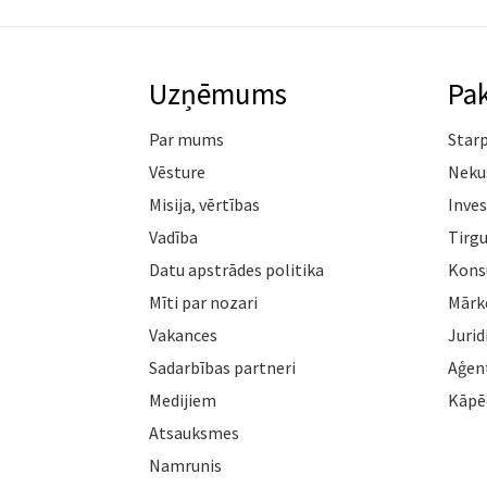
Uzņēmums
Pa
Par mums
Star
Vēsture
Neku
Misija, vērtības
Inves
Vadība
Tirgu
Datu apstrādes politika
Konsu
Mīti par nozari
Mārk
Vakances
Jurid
Sadarbības partneri
Aģen
Medijiem
Kāpē
Atsauksmes
Namrunis