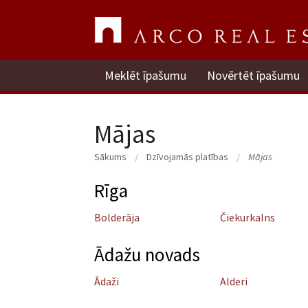
Meklēt īpašumu
Novērtēt īpašumu
Mājas
Sākums
Dzīvojamās platības
Mājas
Rīga
Bolderāja
Čiekurkalns
Ādažu novads
Ādaži
Alderi