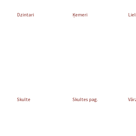
Dzintari
Ķemeri
Lie
Skulte
Skultes pag.
Vār