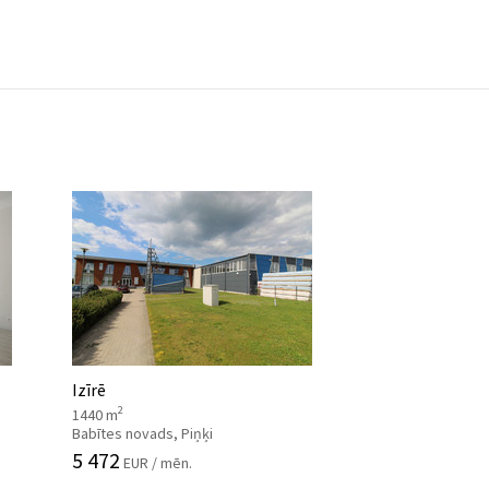
Izīrē
2
1440 m
Babītes novads, Piņķi
5 472
EUR / mēn.