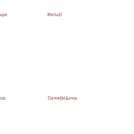
lupe
Melluži
zas
Ziemeļblāzma