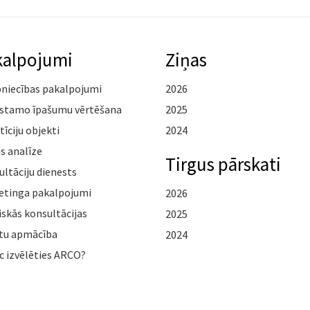
kalpojumi
Ziņas
pniecības pakalpojumi
2026
stamo īpašumu vērtēšana
2025
tīciju objekti
2024
s analīze
Tirgus pārskati
ltāciju dienests
etinga pakalpojumi
2026
iskās konsultācijas
2025
tu apmācība
2024
c izvēlēties ARCO?