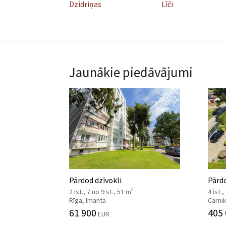
Dzidriņas
Līči
Jaunākie piedāvājumi
Pārdod dzīvokli
Pārd
2
2 ist., 7 no 9 st., 51 m
4 ist.,
Rīga, Imanta
Carni
61 900
405
EUR