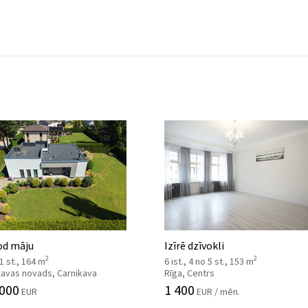
od māju
Izīrē dzīvokli
2
2
 1 st., 164 m
6 ist., 4 no 5 st., 153 m
kavas novads, Carnikava
Rīga, Centrs
 000
1 400
EUR
EUR / mēn.