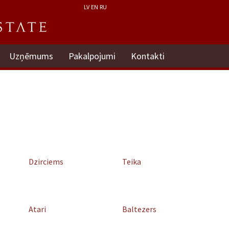
LV
EN
RU
Uzņēmums
Pakalpojumi
Kontakti
Dzirciems
Teika
Atari
Baltezers