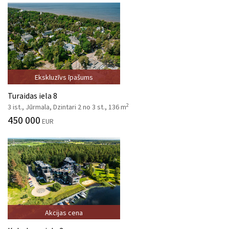
Ekskluzīvs īpašums
Turaidas iela 8
2
3 ist., Jūrmala, Dzintari 2 no 3 st., 136 m
450 000
EUR
Akcijas cena