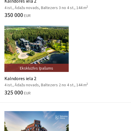
Kalndores iela 2
2
4 ist., Ādažu novads, Baltezers 3 no 4 st., 144 m
350 000
EUR
Ekskluzīvs īpašums
Kalndores iela 2
2
4 ist., Ādažu novads, Baltezers 2 no 4 st., 144 m
325 000
EUR