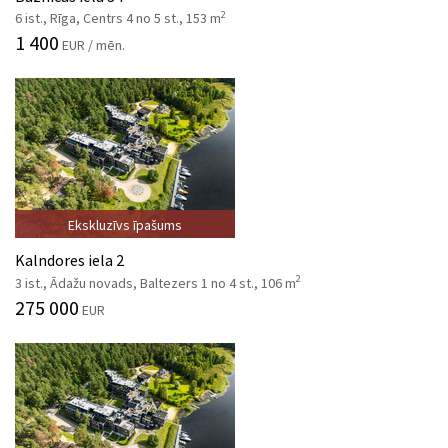
2
6 ist., Rīga, Centrs 4 no 5 st., 153 m
1 400
EUR / mēn.
Ekskluzīvs īpašums
Kalndores iela 2
2
3 ist., Ādažu novads, Baltezers 1 no 4 st., 106 m
275 000
EUR