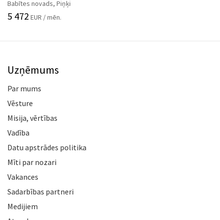
Babītes novads, Piņķi
5 472
EUR / mēn.
Uzņēmums
Par mums
Vēsture
Misija, vērtības
Vadība
Datu apstrādes politika
Mīti par nozari
Vakances
Sadarbības partneri
Medijiem