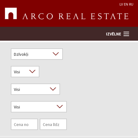
LV
EN
RU
IZVĒLNE
Meklēt īpašumu
Novērtēt īpašumu
Uzņēmums
Pakalpojumi
Kontakti