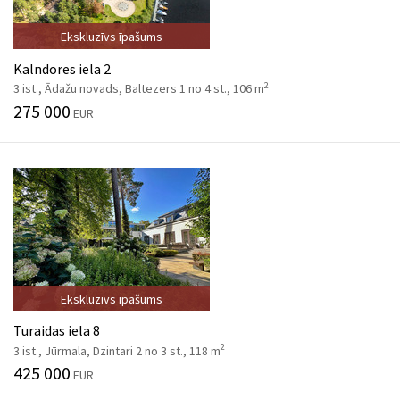
Ekskluzīvs īpašums
Kalndores iela 2
2
3 ist., Ādažu novads, Baltezers 1 no 4 st., 106 m
275 000
EUR
Ekskluzīvs īpašums
Turaidas iela 8
2
3 ist., Jūrmala, Dzintari 2 no 3 st., 118 m
425 000
EUR