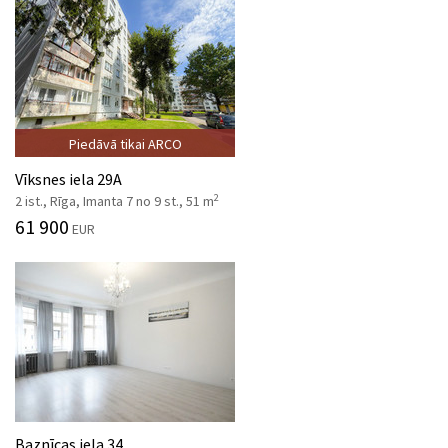
Piedāvā tikai ARCO
Vīksnes iela 29A
2
2 ist., Rīga, Imanta 7 no 9 st., 51 m
61 900
EUR
Baznīcas iela 34