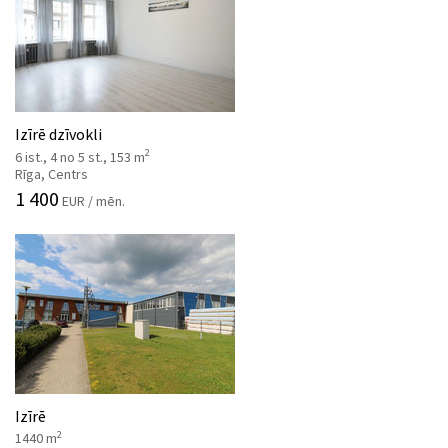
Izīrē dzīvokli
2
6 ist., 4 no 5 st., 153 m
Rīga, Centrs
1 400
EUR / mēn.
Izīrē
2
1440 m