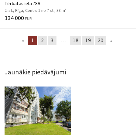
Tērbatas iela 78A
2
2 ist., Rīga, Centrs 1 no 7 st., 38 m
134 000
EUR
«
1
2
3
…
18
19
20
»
Jaunākie piedāvājumi