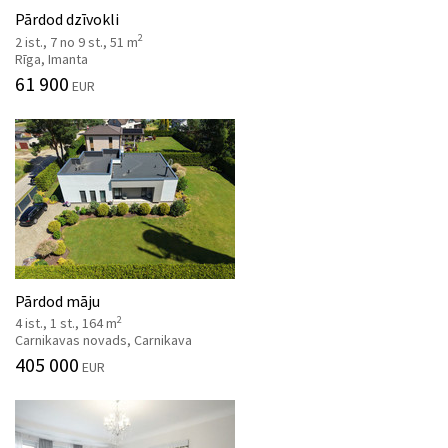
Pārdod dzīvokli
2
2 ist., 7 no 9 st., 51 m
Rīga, Imanta
61 900
EUR
Pārdod māju
2
4 ist., 1 st., 164 m
Carnikavas novads, Carnikava
405 000
EUR