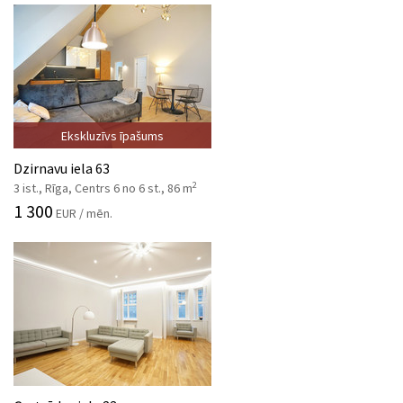
Ekskluzīvs īpašums
Dzirnavu iela 63
2
3 ist., Rīga, Centrs 6 no 6 st., 86 m
1 300
EUR / mēn.