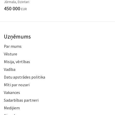
Jūrmala, Dzintari
450 000
EUR
Uzņēmums
Par mums
Vēsture
Misija, vērtības
Vadība
Datu apstrādes politika
Mīti par nozari
Vakances
Sadarbības partneri
Medijiem