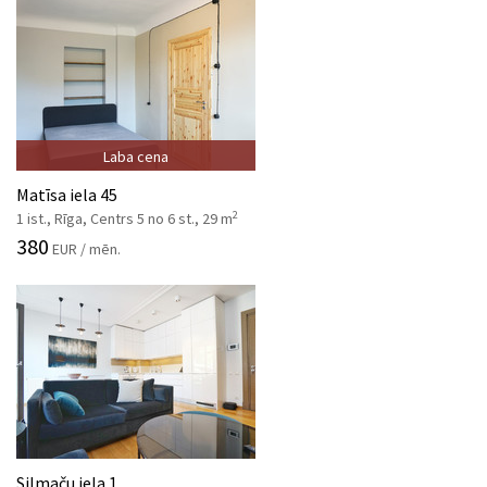
Laba cena
Matīsa iela 45
2
1 ist., Rīga, Centrs 5 no 6 st., 29 m
380
EUR / mēn.
Silmaču iela 1