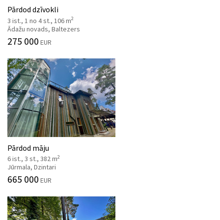
Pārdod dzīvokli
2
3 ist., 1 no 4 st., 106 m
Ādažu novads, Baltezers
275 000
EUR
Pārdod māju
2
6 ist., 3 st., 382 m
Jūrmala, Dzintari
665 000
EUR