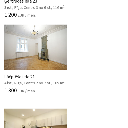
Ģertrūdes iela 23
2
3 ist., Rīga, Centrs 3 no 6 st., 116 m
1 200
EUR / mēn.
Lāčplēša iela 21
2
4 ist., Rīga, Centrs 2 no 7 st., 105 m
1 300
EUR / mēn.