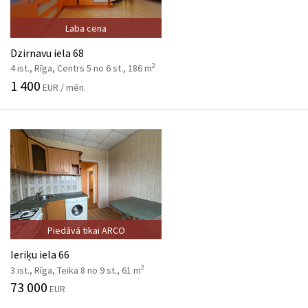
Laba cena
Dzirnavu iela 68
2
4 ist., Rīga, Centrs 5 no 6 st., 186 m
1 400
EUR / mēn.
Piedāvā tikai ARCO
Ieriķu iela 66
2
3 ist., Rīga, Teika 8 no 9 st., 61 m
73 000
EUR