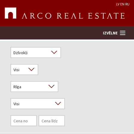
LV
EN
RU
IZVĒLNE
Meklēt īpašumu
Novērtēt īpašumu
Uzņēmums
Pakalpojumi
Kontakti