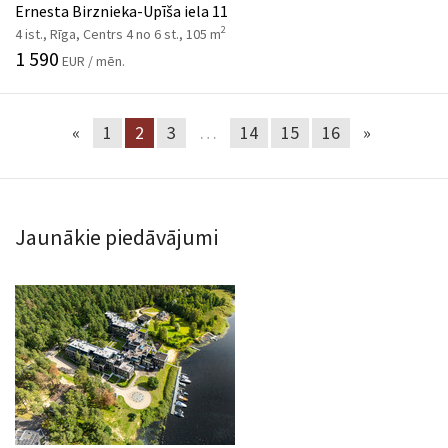
Ernesta Birznieka-Upīša iela 11
2
4 ist., Rīga, Centrs 4 no 6 st., 105 m
1 590
EUR / mēn.
«
1
2
3
…
14
15
16
»
Jaunākie piedāvājumi