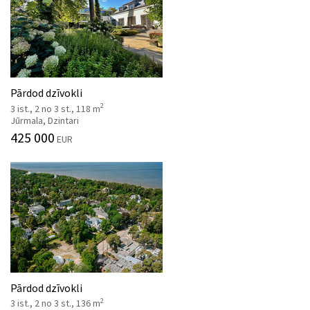
Pārdod dzīvokli
2
3 ist., 2 no 3 st., 118 m
Jūrmala, Dzintari
425 000
EUR
Pārdod dzīvokli
2
3 ist., 2 no 3 st., 136 m