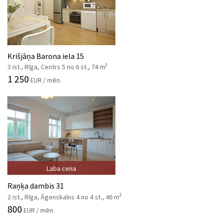
Krišjāņa Barona iela 15
2
3 ist., Rīga, Centrs 5 no 6 st., 74 m
1 250
EUR / mēn.
Laba cena
Raņķa dambis 31
2
2 ist., Rīga, Āgenskalns 4 no 4 st., 46 m
800
EUR / mēn.