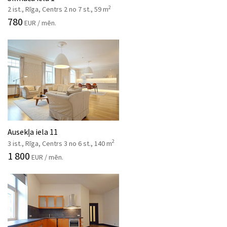
2
2 ist., Rīga, Centrs 2 no 7 st., 59 m
780
EUR / mēn.
Ausekļa iela 11
2
3 ist., Rīga, Centrs 3 no 6 st., 140 m
1 800
EUR / mēn.