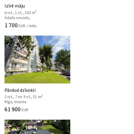
Izīrē māju
2
6 ist., 1 st., 103 m
Ādažu novads,
1 700
EUR / mēn.
Pārdod dzīvokli
2
2 ist., 7 no 9 st., 51 m
Rīga, Imanta
61 900
EUR