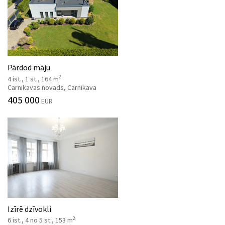
Pārdod māju
2
4 ist., 1 st., 164 m
Carnikavas novads, Carnikava
405 000
EUR
Izīrē dzīvokli
2
6 ist., 4 no 5 st., 153 m