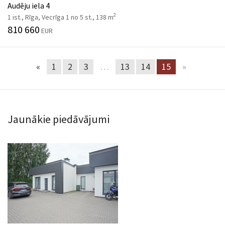
Audēju iela 4
2
1 ist., Rīga, Vecrīga 1 no 5 st., 138 m
810 660
EUR
«
1
2
3
…
13
14
15
»
Jaunākie piedāvājumi