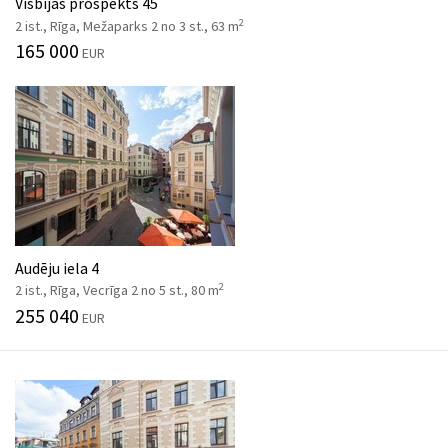
Visbijas prospekts 45
2
2 ist., Rīga, Mežaparks 2 no 3 st., 63 m
165 000
EUR
Audēju iela 4
2
2 ist., Rīga, Vecrīga 2 no 5 st., 80 m
255 040
EUR