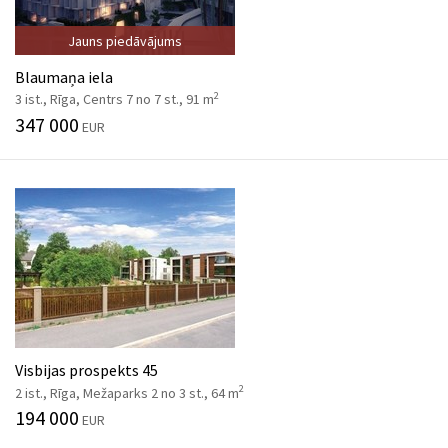
Jauns piedāvājums
Blaumaņa iela
2
3 ist., Rīga, Centrs 7 no 7 st., 91 m
347 000
EUR
Visbijas prospekts 45
2
2 ist., Rīga, Mežaparks 2 no 3 st., 64 m
194 000
EUR