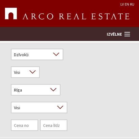
LV
EN
RU
IZVĒLNE
Meklēt īpašumu
Novērtēt īpašumu
Uzņēmums
Pakalpojumi
Kontakti