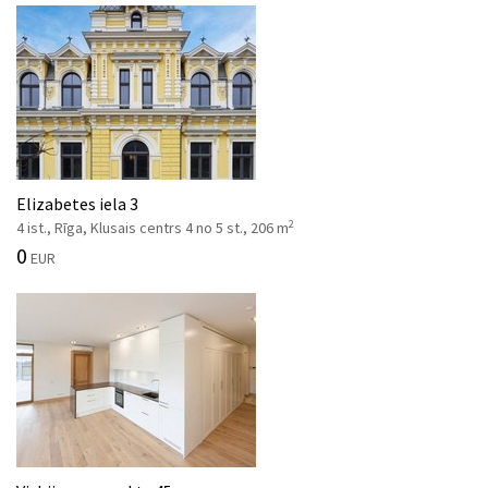
Elizabetes iela 3
2
4 ist., Rīga, Klusais centrs 4 no 5 st., 206 m
0
EUR