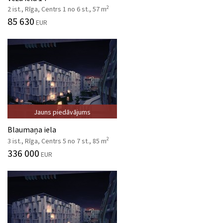
2
2 ist., Rīga, Centrs 1 no 6 st., 57 m
85 630
EUR
Jauns piedāvājums
Blaumaņa iela
2
3 ist., Rīga, Centrs 5 no 7 st., 85 m
336 000
EUR