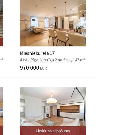
Miesnieku iela 17
2
2
m
4 ist., Rīga, Vecrīga 2 no 3 st., 147 m
970 000
EUR
Ekskluzīvs īpašums