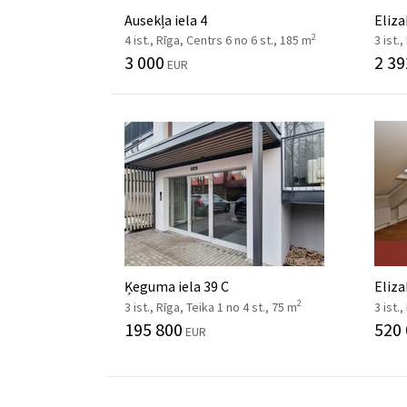
Ausekļa iela 4
Eliza
2
4 ist., Rīga, Centrs 6 no 6 st., 185 m
3 ist.
3 000
2 39
EUR
Ķeguma iela 39 C
Eliza
2
3 ist., Rīga, Teika 1 no 4 st., 75 m
3 ist.
195 800
520
EUR