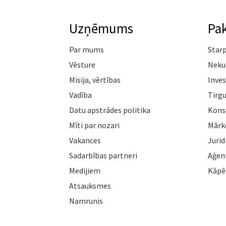
Uzņēmums
Pa
Par mums
Star
Vēsture
Neku
Misija, vērtības
Inves
Vadība
Tirgu
Datu apstrādes politika
Konsu
Mīti par nozari
Mārk
Vakances
Jurid
Sadarbības partneri
Aģen
Medijiem
Kāpē
Atsauksmes
Namrunis