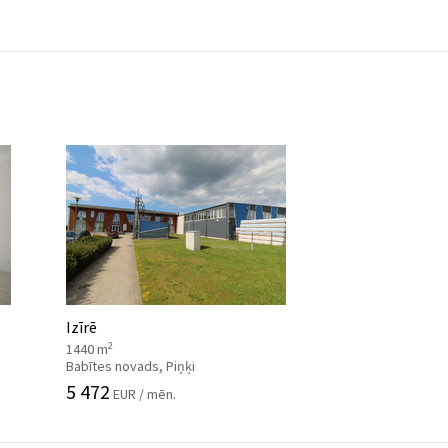
Izīrē
2
1440 m
Babītes novads, Piņķi
5 472
EUR / mēn.