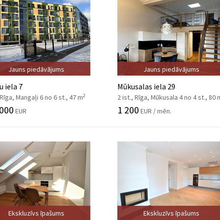
Jauns piedāvājums
Jauns piedāvājums
u iela 7
Mūkusalas iela 29
2
, Rīga, Mangaļi 6 no 6 st., 47 m
2 ist., Rīga, Mūkusala 4 no 4 st., 80 
 000
1 200
EUR
EUR / mēn.
Ekskluzīvs īpašums
Ekskluzīvs īpašums