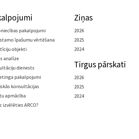
kalpojumi
Ziņas
pniecības pakalpojumi
2026
stamo īpašumu vērtēšana
2025
tīciju objekti
2024
s analīze
Tirgus pārskati
ltāciju dienests
etinga pakalpojumi
2026
iskās konsultācijas
2025
tu apmācība
2024
c izvēlēties ARCO?