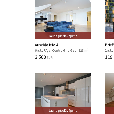
Jauns piedāvājums
Ausekļa iela 4
Briež
2
6 ist., Rīga, Centrs 6 no 6 st., 223 m
2 ist.
3 500
119
EUR
Jauns piedāvājums