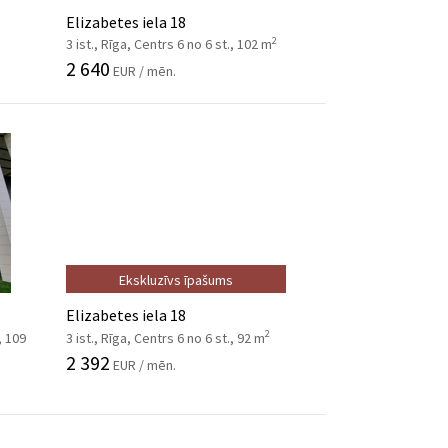
Elizabetes iela 18
2
3 ist., Rīga, Centrs 6 no 6 st., 102 m
2 640
EUR / mēn.
Ekskluzīvs īpašums
Elizabetes iela 18
2
, 109
3 ist., Rīga, Centrs 6 no 6 st., 92 m
2 392
EUR / mēn.