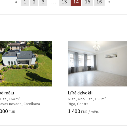
«
1
2
3
…
13
14
15
16
»
od māju
Izīrē dzīvokli
2
2
 1 st., 164 m
6 ist., 4 no 5 st., 153 m
kavas novads, Carnikava
Rīga, Centrs
 000
1 400
EUR
EUR / mēn.