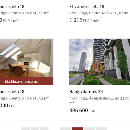
betes iela 18
Elizabetes iela 18
2
2
, Rīga, Centrs 6 no 6 st., 92 m
2 ist., Rīga, Centrs 4 no 6 st., 62 m
2
1 612
EUR / mēn.
EUR / mēn.
Ekskluzīvs īpašums
betes iela 18
Raņķa dambis 34
2
, Rīga, Centrs 6 no 6 st., 92 m
4 ist., Rīga, Āgenskalns 11 no 22 st.
2
m
 000
EUR
386 600
EUR