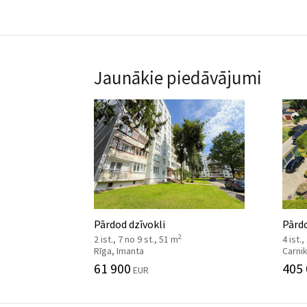
Jaunākie piedāvājumi
Pārdod dzīvokli
Pārd
2
2 ist., 7 no 9 st., 51 m
4 ist.,
Rīga, Imanta
Carni
61 900
405
EUR