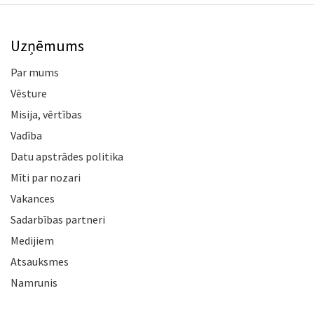
Uzņēmums
Par mums
Vēsture
Misija, vērtības
Vadība
Datu apstrādes politika
Mīti par nozari
Vakances
Sadarbības partneri
Medijiem
Atsauksmes
Namrunis