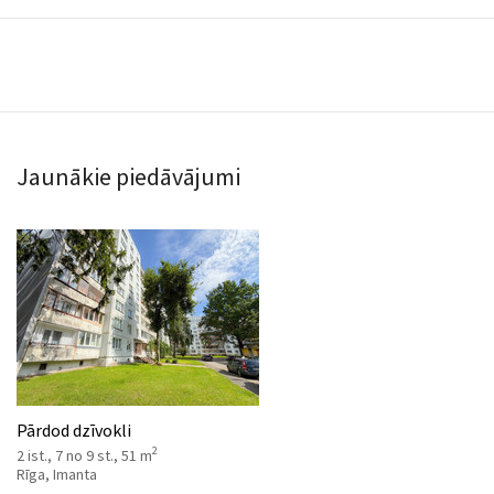
Jaunākie piedāvājumi
Pārdod dzīvokli
2
2 ist., 7 no 9 st., 51 m
Rīga, Imanta