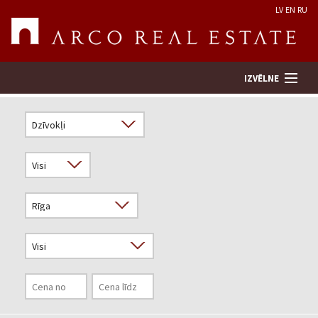
LV
EN
RU
IZVĒLNE
Meklēt īpašumu
Novērtēt īpašumu
Uzņēmums
Pakalpojumi
Kontakti