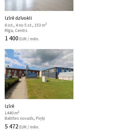
Izīrē dzīvokli
2
6 ist., 4 no 5 st., 153 m
Rīga, Centrs
1 400
EUR / mēn.
Izīrē
2
1440 m
Babītes novads, Piņķi
5 472
EUR / mēn.