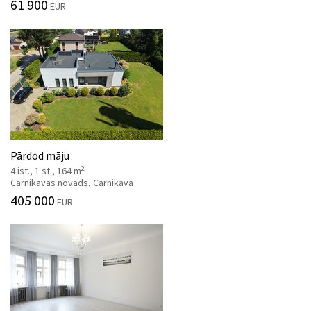
61 900
EUR
Pārdod māju
2
4 ist., 1 st., 164 m
Carnikavas novads, Carnikava
405 000
EUR