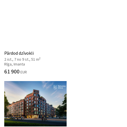
Pārdod dzīvokli
2
2 ist., 7 no 9 st., 51 m
Rīga, Imanta
61 900
EUR