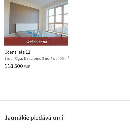
Akcijas cena
Ūdens iela 12
2
1 ist., Rīga, Dzirciems 3 no 4 st., 66 m
118 500
EUR
Jaunākie piedāvājumi