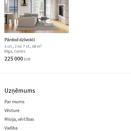
Pārdod dzīvokli
2
3 ist., 2 no 7 st., 68 m
Rīga, Centrs
225 000
EUR
Uzņēmums
Par mums
Vēsture
Misija, vērtības
Vadība