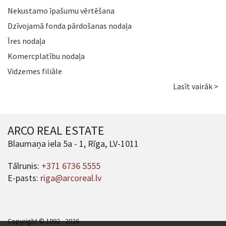
Nekustamo īpašumu vērtēšana
Dzīvojamā fonda pārdošanas nodaļa
Īres nodaļa
Komercplatību nodaļa
Vidzemes filiāle
Lasīt vairāk >
ARCO REAL ESTATE
Blaumaņa iela 5a - 1, Rīga, LV-1011
Tālrunis:
+371 6736 5555
E-pasts:
riga@arcoreal.lv
Copyright © 1992 - 2026