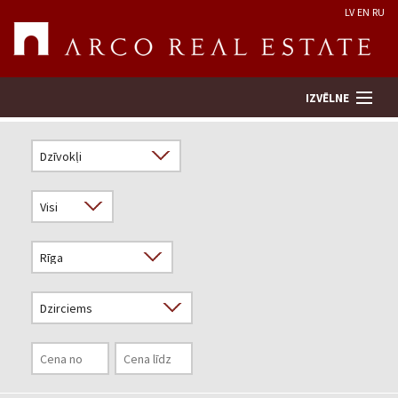
LV
EN
RU
IZVĒLNE
Meklēt īpašumu
Novērtēt īpašumu
Uzņēmums
Pakalpojumi
Kontakti