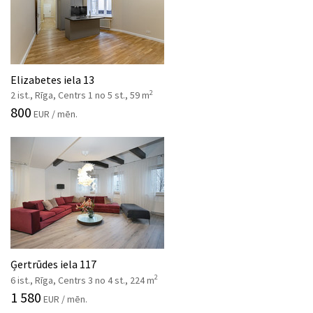
Elizabetes iela 13
2
2 ist., Rīga, Centrs 1 no 5 st., 59 m
800
EUR / mēn.
Ģertrūdes iela 117
2
6 ist., Rīga, Centrs 3 no 4 st., 224 m
1 580
EUR / mēn.