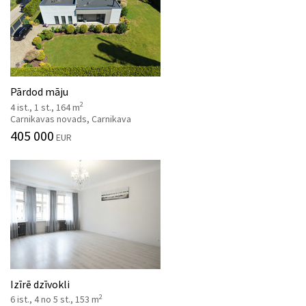
Pārdod māju
2
4 ist., 1 st., 164 m
Carnikavas novads, Carnikava
405 000
EUR
Izīrē dzīvokli
2
6 ist., 4 no 5 st., 153 m