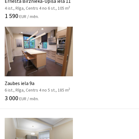
Ernesta Birznieka-Upīša iela 11
2
4 ist., Rīga, Centrs 4 no 6 st., 105 m
1 590
EUR / mēn.
Zaubes iela 9a
2
6 ist., Rīga, Centrs 4 no 5 st., 185 m
3 000
EUR / mēn.