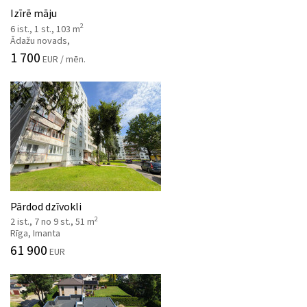
Izīrē māju
2
6 ist., 1 st., 103 m
Ādažu novads,
1 700
EUR / mēn.
Pārdod dzīvokli
2
2 ist., 7 no 9 st., 51 m
Rīga, Imanta
61 900
EUR