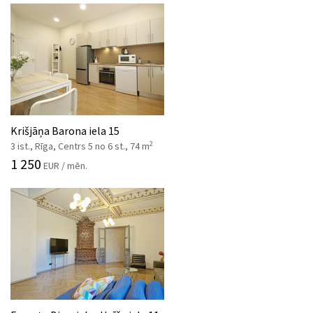
Krišjāņa Barona iela 15
2
3 ist., Rīga, Centrs 5 no 6 st., 74 m
1 250
EUR / mēn.