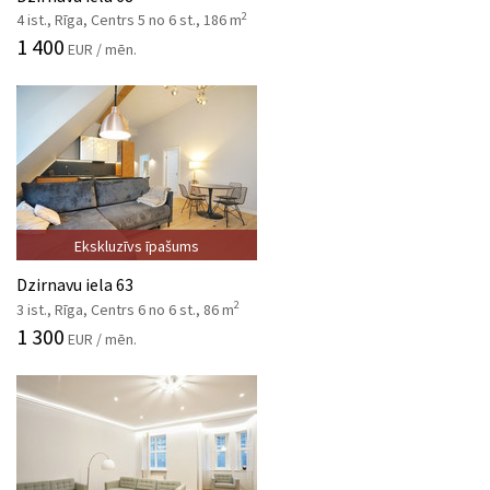
2
4 ist., Rīga, Centrs 5 no 6 st., 186 m
1 400
EUR / mēn.
Ekskluzīvs īpašums
Dzirnavu iela 63
2
3 ist., Rīga, Centrs 6 no 6 st., 86 m
1 300
EUR / mēn.