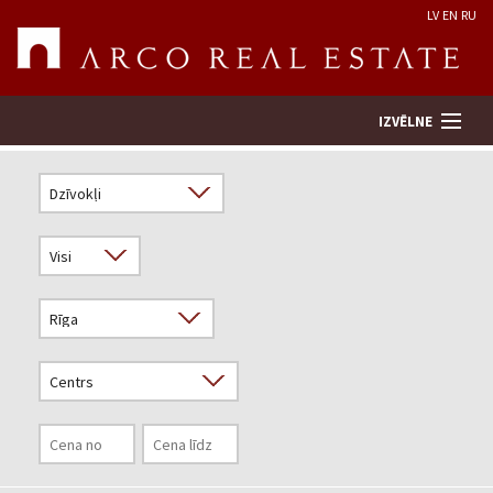
LV
EN
RU
IZVĒLNE
Meklēt īpašumu
Novērtēt īpašumu
Uzņēmums
Pakalpojumi
Kontakti