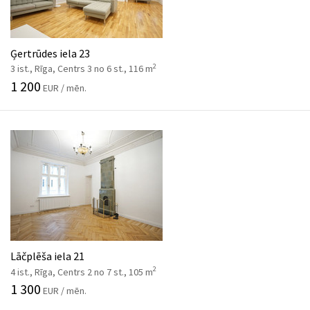
Ģertrūdes iela 23
2
3 ist., Rīga, Centrs 3 no 6 st., 116 m
1 200
EUR / mēn.
Lāčplēša iela 21
2
4 ist., Rīga, Centrs 2 no 7 st., 105 m
1 300
EUR / mēn.