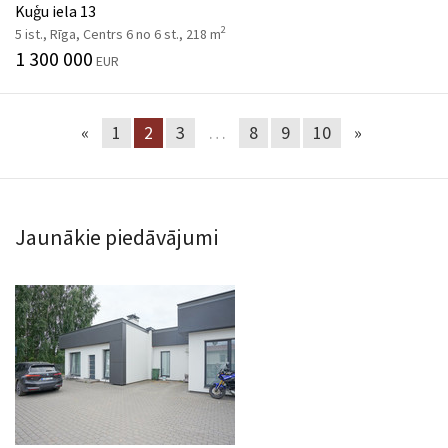
Kuģu iela 13
2
5 ist., Rīga, Centrs 6 no 6 st., 218 m
1 300 000
EUR
«
1
2
3
…
8
9
10
»
Jaunākie piedāvājumi