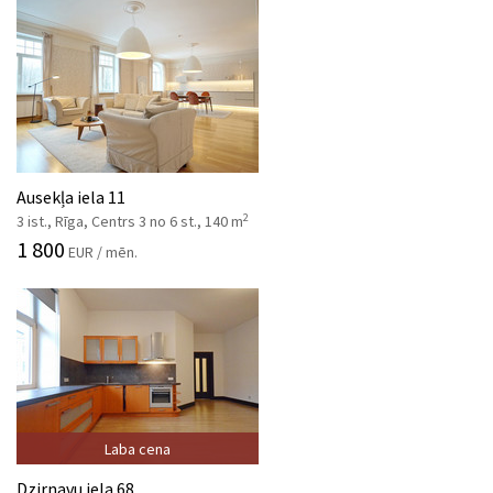
Ausekļa iela 11
2
3 ist., Rīga, Centrs 3 no 6 st., 140 m
1 800
EUR / mēn.
Laba cena
Dzirnavu iela 68