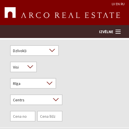
LV
EN
RU
IZVĒLNE
Meklēt īpašumu
Novērtēt īpašumu
Uzņēmums
Pakalpojumi
Kontakti