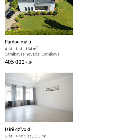
Pārdod māju
2
4 ist., 1 st., 164 m
Carnikavas novads, Carnikava
405 000
EUR
Izīrē dzīvokli
2
6 ist., 4 no 5 st., 153 m