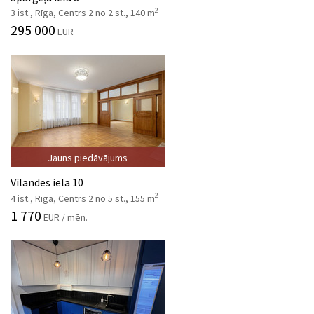
2
3 ist., Rīga, Centrs 2 no 2 st., 140 m
295 000
EUR
Jauns piedāvājums
Vīlandes iela 10
2
4 ist., Rīga, Centrs 2 no 5 st., 155 m
1 770
EUR / mēn.