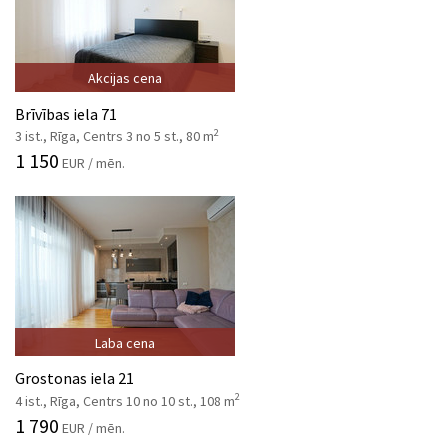
Akcijas cena
Brīvības iela 71
2
3 ist., Rīga, Centrs 3 no 5 st., 80 m
1 150
EUR / mēn.
Laba cena
Grostonas iela 21
2
4 ist., Rīga, Centrs 10 no 10 st., 108 m
1 790
EUR / mēn.