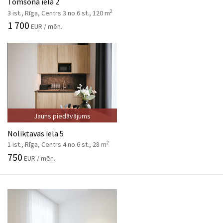
Tomsona iela 2
2
3 ist., Rīga, Centrs 3 no 6 st., 120 m
1 700
EUR / mēn.
Jauns piedāvājums
Noliktavas iela 5
2
1 ist., Rīga, Centrs 4 no 6 st., 28 m
750
EUR / mēn.