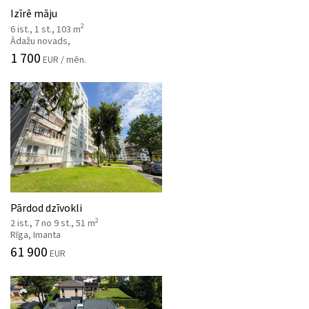
Izīrē māju
2
6 ist., 1 st., 103 m
Ādažu novads,
1 700
EUR / mēn.
Pārdod dzīvokli
2
2 ist., 7 no 9 st., 51 m
Rīga, Imanta
61 900
EUR