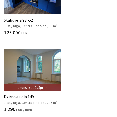
Stabu iela 93 k-2
2
3 ist., Rīga, Centrs 5 no 5 st., 60 m
125 000
EUR
Jauns piedāvājums
Dzirnavu iela 149
2
3 ist., Rīga, Centrs 1 no 4 st., 87 m
1 290
EUR / mēn.