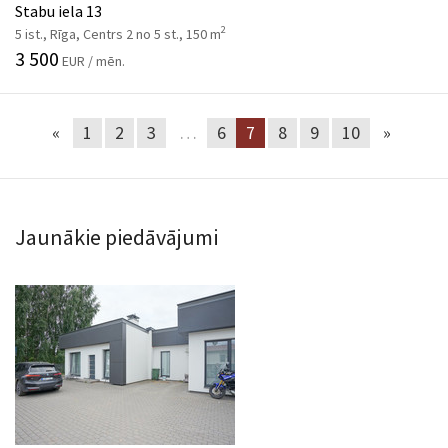
Stabu iela 13
2
5 ist., Rīga, Centrs 2 no 5 st., 150 m
3 500
EUR / mēn.
«
1
2
3
…
6
7
8
9
10
»
Jaunākie piedāvājumi