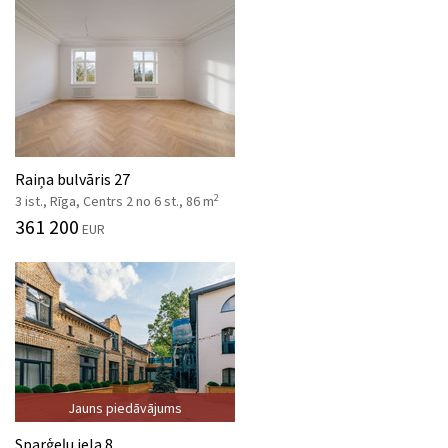
Raiņa bulvāris 27
2
3 ist., Rīga, Centrs 2 no 6 st., 86 m
361 200
EUR
Jauns piedāvājums
Sparģeļu iela 8