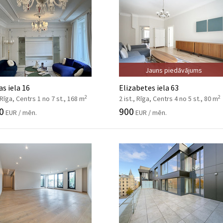
Jauns piedāvājums
as iela 16
Elizabetes iela 63
2
2
, Rīga, Centrs 1 no 7 st., 168 m
2 ist., Rīga, Centrs 4 no 5 st., 80 m
0
900
EUR / mēn.
EUR / mēn.