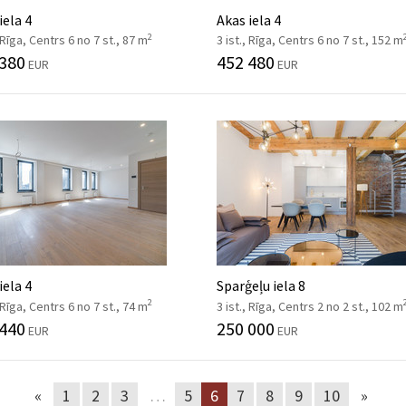
iela 4
Akas iela 4
2
, Rīga, Centrs 6 no 7 st., 87 m
3 ist., Rīga, Centrs 6 no 7 st., 152 m
 380
452 480
EUR
EUR
iela 4
Sparģeļu iela 8
2
, Rīga, Centrs 6 no 7 st., 74 m
3 ist., Rīga, Centrs 2 no 2 st., 102 m
 440
250 000
EUR
EUR
«
1
2
3
…
5
6
7
8
9
10
»