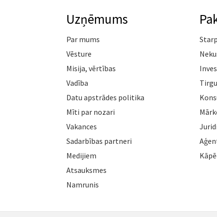
Uzņēmums
Pa
Par mums
Star
Vēsture
Neku
Misija, vērtības
Inves
Vadība
Tirgu
Datu apstrādes politika
Konsu
Mīti par nozari
Mārk
Vakances
Jurid
Sadarbības partneri
Aģen
Medijiem
Kāpē
Atsauksmes
Namrunis