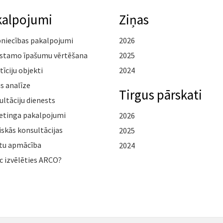
kalpojumi
Ziņas
pniecības pakalpojumi
2026
stamo īpašumu vērtēšana
2025
tīciju objekti
2024
s analīze
Tirgus pārskati
ltāciju dienests
etinga pakalpojumi
2026
iskās konsultācijas
2025
tu apmācība
2024
c izvēlēties ARCO?