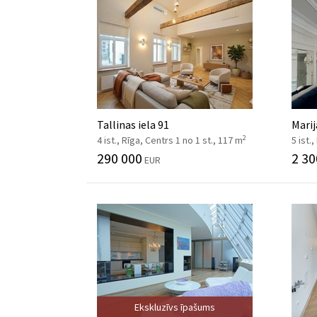
Tallinas iela 91
Marij
2
4 ist., Rīga, Centrs 1 no 1 st., 117 m
5 ist.
290 000
2 30
EUR
Ekskluzīvs īpašums