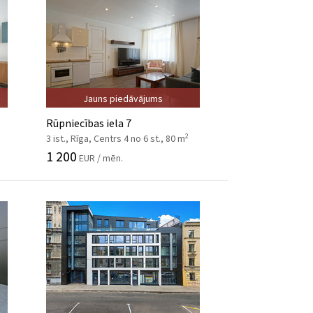
Jauns piedāvājums
Rūpniecības iela 7
2
3 ist., Rīga, Centrs 4 no 6 st., 80 m
1 200
EUR / mēn.