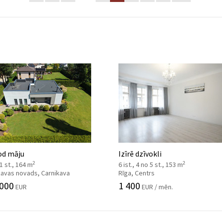
od māju
Izīrē dzīvokli
2
2
 1 st., 164 m
6 ist., 4 no 5 st., 153 m
kavas novads, Carnikava
Rīga, Centrs
 000
1 400
EUR
EUR / mēn.