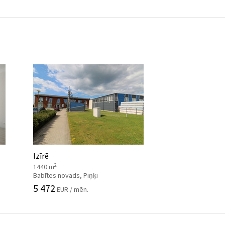
Izīrē
2
1440 m
Babītes novads, Piņķi
5 472
EUR / mēn.