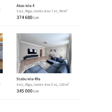
Akas iela 4
2
2
3 ist., Rīga, Centrs 6 no 7 st., 99 m
374 680
EUR
Stabu iela 49a
2
2
4 ist., Rīga, Centrs 4 no 5 st., 130 m
345 000
EUR