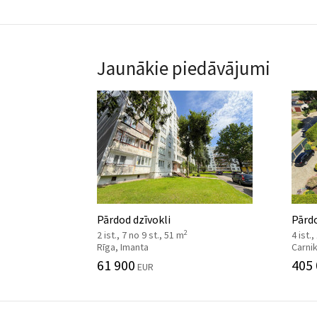
Jaunākie piedāvājumi
Pārdod dzīvokli
Pārd
2
2 ist., 7 no 9 st., 51 m
4 ist.,
Rīga, Imanta
Carni
61 900
405
EUR