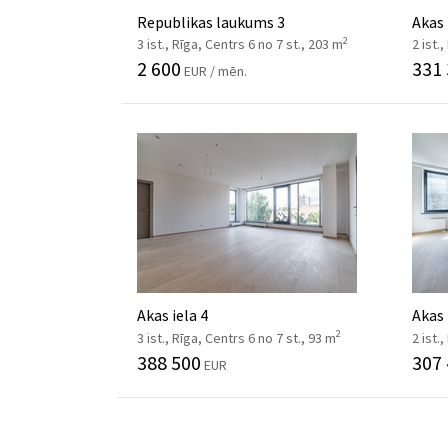
Republikas laukums 3
Akas 
2
3 ist., Rīga, Centrs 6 no 7 st., 203 m
2 ist.
2 600
331
EUR / mēn.
Akas iela 4
Akas 
2
3 ist., Rīga, Centrs 6 no 7 st., 93 m
2 ist.
388 500
307
EUR