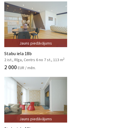
Jauns piedāvājums
Stabu iela 18b
2
2 ist., Rīga, Centrs 6 no 7 st., 113 m
2 000
EUR / mēn.
Jauns piedāvājums