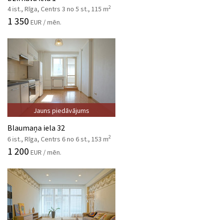
2
4 ist., Rīga, Centrs 3 no 5 st., 115 m
1 350
EUR / mēn.
Jauns piedāvājums
Blaumaņa iela 32
2
6 ist., Rīga, Centrs 6 no 6 st., 153 m
1 200
EUR / mēn.