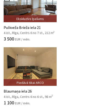
Ekskluzīvs īpašums
Pulkveža Brieža iela 21
2
4 ist., Rīga, Centrs 6 no 7 st., 212 m
3 500
EUR / mēn.
Piedāvā tikai ARCO
Blaumaņa iela 26
2
4 ist., Rīga, Centrs 6 no 6 st., 98 m
1 100
EUR / mēn.