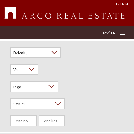
LV
EN
RU
IZVĒLNE
Meklēt īpašumu
Novērtēt īpašumu
Uzņēmums
Pakalpojumi
Kontakti