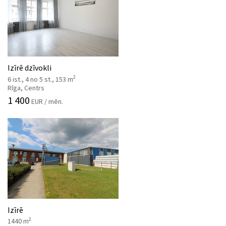
Izīrē dzīvokli
2
6 ist., 4 no 5 st., 153 m
Rīga, Centrs
1 400
EUR / mēn.
Izīrē
2
1440 m