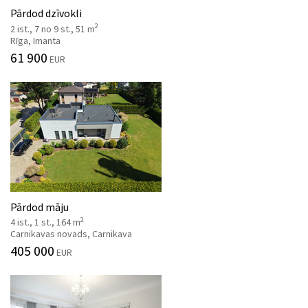
Pārdod dzīvokli
2
2 ist., 7 no 9 st., 51 m
Rīga, Imanta
61 900
EUR
Pārdod māju
2
4 ist., 1 st., 164 m
Carnikavas novads, Carnikava
405 000
EUR