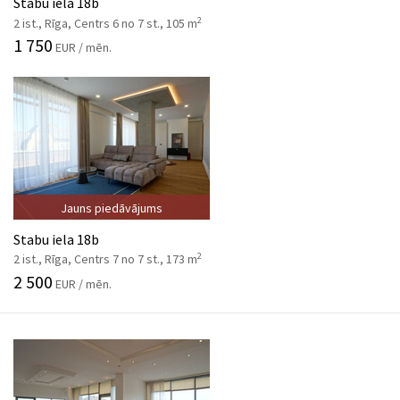
Stabu iela 18b
2
2 ist., Rīga, Centrs 6 no 7 st., 105 m
1 750
EUR / mēn.
Jauns piedāvājums
Stabu iela 18b
2
2 ist., Rīga, Centrs 7 no 7 st., 173 m
2 500
EUR / mēn.