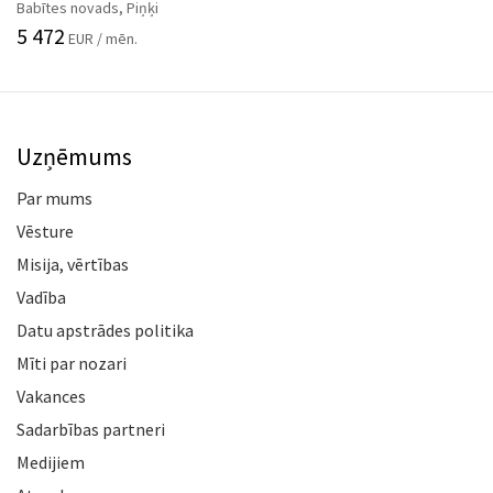
Babītes novads, Piņķi
5 472
EUR / mēn.
Uzņēmums
Par mums
Vēsture
Misija, vērtības
Vadība
Datu apstrādes politika
Mīti par nozari
Vakances
Sadarbības partneri
Medijiem