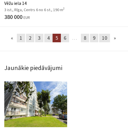
Vēžu iela 14
2
3 ist., Rīga, Centrs 6 no 6 st., 190 m
380 000
EUR
«
1
2
3
4
5
6
…
8
9
10
»
Jaunākie piedāvājumi