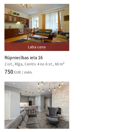
Laba cena
Rūpniecības iela 16
2
2 ist., Rīga, Centrs 4 no 6 st., 60 m
750
EUR / mēn.