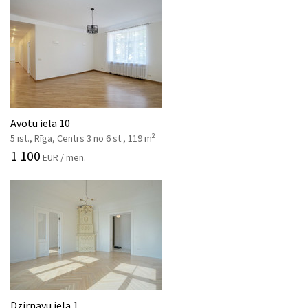
Avotu iela 10
2
5 ist., Rīga, Centrs 3 no 6 st., 119 m
1 100
EUR / mēn.
Dzirnavu iela 1