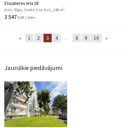
Elizabetes iela 18
2
4 ist., Rīga, Centrs 5 no 6 st., 148 m
3 547
EUR / mēn.
«
1
2
3
4
…
8
9
10
»
Jaunākie piedāvājumi