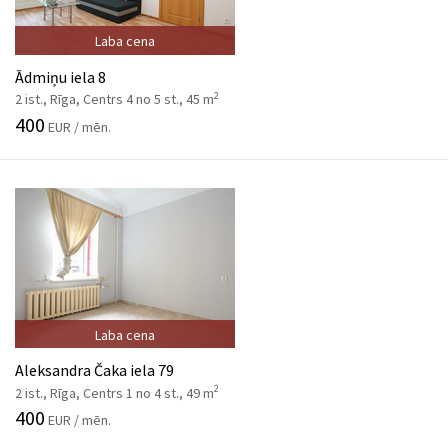
Laba cena
Ādmiņu iela 8
2
2 ist., Rīga, Centrs 4 no 5 st., 45 m
400
EUR / mēn.
Laba cena
Aleksandra Čaka iela 79
2
2 ist., Rīga, Centrs 1 no 4 st., 49 m
400
EUR / mēn.