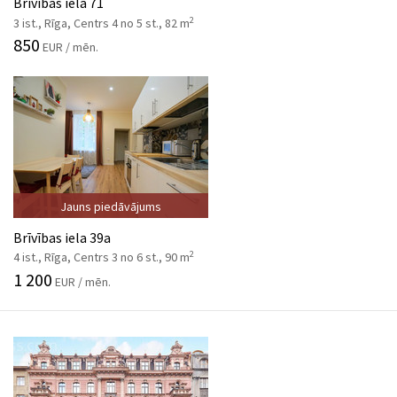
Brīvības iela 71
2
3 ist., Rīga, Centrs 4 no 5 st., 82 m
850
EUR / mēn.
Jauns piedāvājums
Brīvības iela 39a
2
4 ist., Rīga, Centrs 3 no 6 st., 90 m
1 200
EUR / mēn.