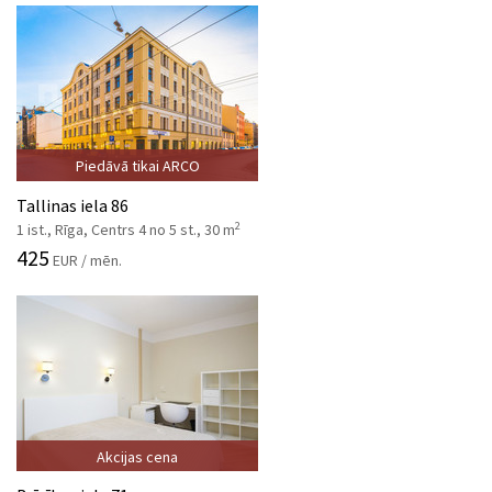
Piedāvā tikai ARCO
Tallinas iela 86
2
1 ist., Rīga, Centrs 4 no 5 st., 30 m
425
EUR / mēn.
Akcijas cena