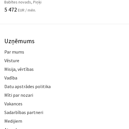
Babītes novads, Piņķi
5 472
EUR / mēn.
Uzņēmums
Par mums
Vēsture
Misija, vērtības
Vadība
Datu apstrādes politika
Mīti par nozari
Vakances
Sadarbības partneri
Medijiem