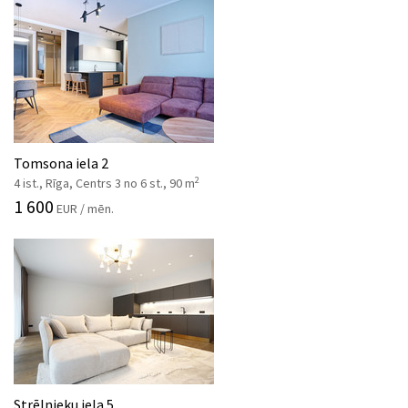
Tomsona iela 2
2
4 ist., Rīga, Centrs 3 no 6 st., 90 m
1 600
EUR / mēn.
Strēlnieku iela 5