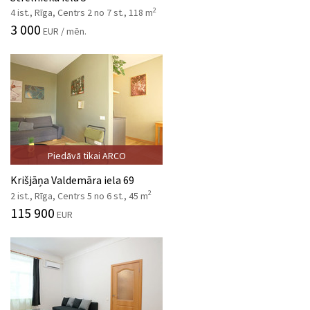
2
4 ist., Rīga, Centrs 2 no 7 st., 118 m
3 000
EUR / mēn.
Piedāvā tikai ARCO
Krišjāņa Valdemāra iela 69
2
2 ist., Rīga, Centrs 5 no 6 st., 45 m
115 900
EUR