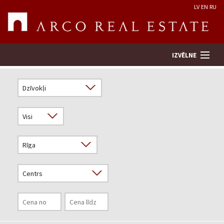
LV
EN
RU
IZVĒLNE
Meklēt īpašumu
Novērtēt īpašumu
Uzņēmums
Pakalpojumi
Kontakti