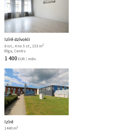
Izīrē dzīvokli
2
6 ist., 4 no 5 st., 153 m
Rīga, Centrs
1 400
EUR / mēn.
Izīrē
2
1440 m