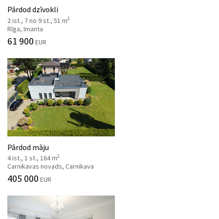
Pārdod dzīvokli
2
2 ist., 7 no 9 st., 51 m
Rīga, Imanta
61 900
EUR
Pārdod māju
2
4 ist., 1 st., 164 m
Carnikavas novads, Carnikava
405 000
EUR