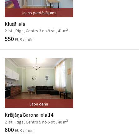
Jauns piedāvājums
Klusā iela
2
2 ist., Rīga, Centrs 3 no 9 st., 41 m
550
EUR / mēn.
Laba cena
Krišjāņa Barona iela 14
2
2 ist., Rīga, Centrs 5 no 5 st., 40 m
600
EUR / mēn.