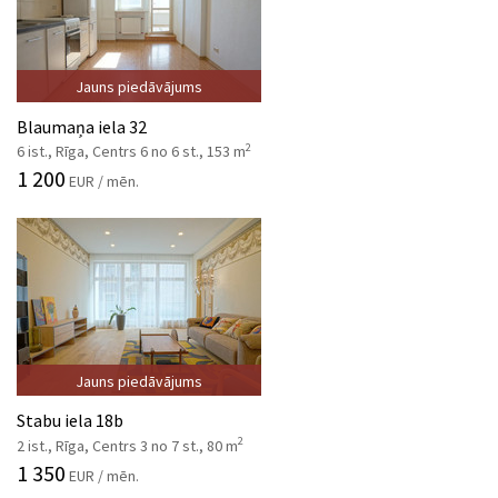
Jauns piedāvājums
Blaumaņa iela 32
2
6 ist., Rīga, Centrs 6 no 6 st., 153 m
1 200
EUR / mēn.
Jauns piedāvājums
Stabu iela 18b
2
2 ist., Rīga, Centrs 3 no 7 st., 80 m
1 350
EUR / mēn.