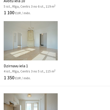
Avotu iela 10
2
5 ist., Rīga, Centrs 3 no 6 st., 119 m
1 100
EUR / mēn.
Dzirnavu iela 1
2
4 ist., Rīga, Centrs 3 no 5 st., 115 m
1 350
EUR / mēn.