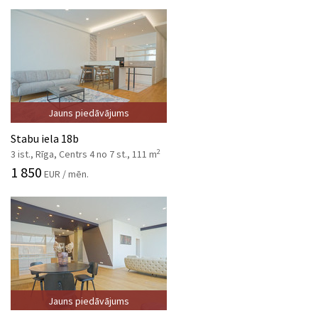
Jauns piedāvājums
Stabu iela 18b
2
3 ist., Rīga, Centrs 4 no 7 st., 111 m
1 850
EUR / mēn.
Jauns piedāvājums