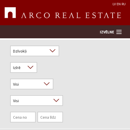
LV
EN
RU
IZVĒLNE
Meklēt īpašumu
Novērtēt īpašumu
Uzņēmums
Pakalpojumi
Kontakti