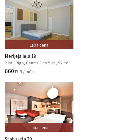
Laba cena
Merķeļa iela 19
2
2 ist., Rīga, Centrs 3 no 5 st., 52 m
660
EUR / mēn.
Laba cena
Stabu iela 29