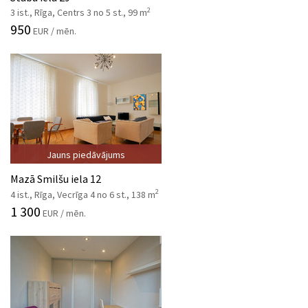
2
3 ist., Rīga, Centrs 3 no 5 st., 99 m
950
EUR / mēn.
Jauns piedāvājums
Mazā Smilšu iela 12
2
4 ist., Rīga, Vecrīga 4 no 6 st., 138 m
1 300
EUR / mēn.