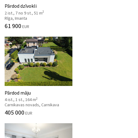
Pārdod dzīvokli
2
2 ist., 7 no 9 st., 51 m
Rīga, Imanta
61 900
EUR
Pārdod māju
2
4 ist., 1 st., 164 m
Carnikavas novads, Carnikava
405 000
EUR