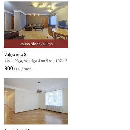
Jauns piedāvājums
Vaļņu iela 8
2
4 ist., Rīga, Vecrīga 4 no 5 st., 107 m
900
EUR / mēn.