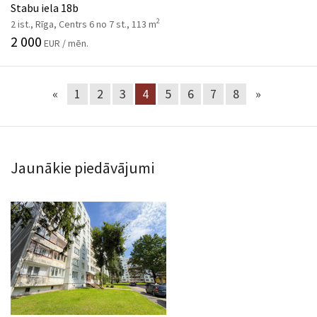
Stabu iela 18b
2
2 ist., Rīga, Centrs 6 no 7 st., 113 m
2 000
EUR / mēn.
«
1
2
3
4
5
6
7
8
»
Jaunākie piedāvājumi