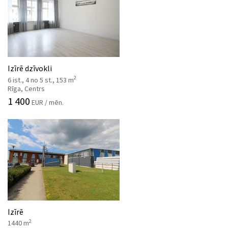
Izīrē dzīvokli
2
6 ist., 4 no 5 st., 153 m
Rīga, Centrs
1 400
EUR / mēn.
Izīrē
2
1440 m