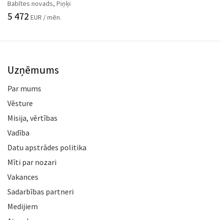
Babītes novads, Piņķi
5 472
EUR / mēn.
Uzņēmums
Par mums
Vēsture
Misija, vērtības
Vadība
Datu apstrādes politika
Mīti par nozari
Vakances
Sadarbības partneri
Medijiem