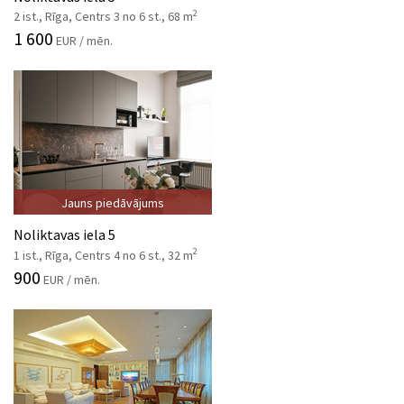
2
2 ist., Rīga, Centrs 3 no 6 st., 68 m
1 600
EUR / mēn.
Jauns piedāvājums
Noliktavas iela 5
2
1 ist., Rīga, Centrs 4 no 6 st., 32 m
900
EUR / mēn.