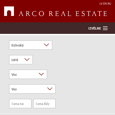
LV
EN
RU
IZVĒLNE
Meklēt īpašumu
Novērtēt īpašumu
Uzņēmums
Pakalpojumi
Kontakti