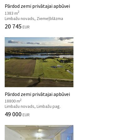
Pārdod zemi privātajai apbūvei
2
1383 m
Limbažu novads, Ziemeļblāzma
20 745
EUR
Pārdod zemi privātajai apbūvei
2
18800 m
Limbažu novads, Limbažu pag.
49 000
EUR