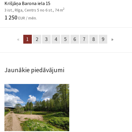
Krišjāņa Barona iela 15
2
3 ist., Rīga, Centrs 5 no 6 st., 74 m
1 250
EUR / mēn.
«
1
2
3
4
5
6
7
8
9
»
Jaunākie piedāvājumi