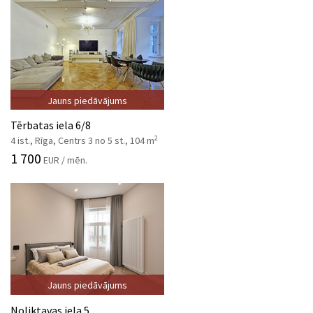
Jauns piedāvājums
Tērbatas iela 6/8
2
4 ist., Rīga, Centrs 3 no 5 st., 104 m
1 700
EUR / mēn.
Jauns piedāvājums
Noliktavas iela 5