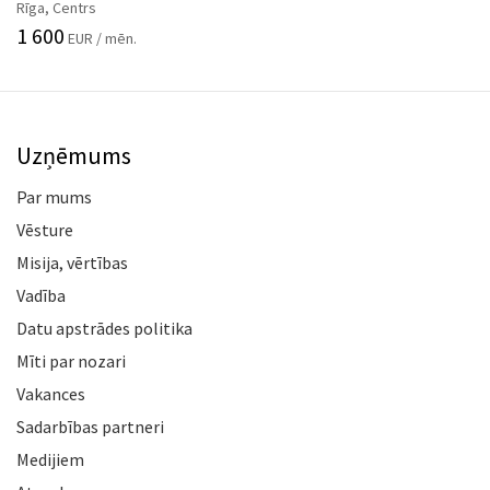
Rīga, Centrs
1 600
EUR / mēn.
Uzņēmums
Par mums
Vēsture
Misija, vērtības
Vadība
Datu apstrādes politika
Mīti par nozari
Vakances
Sadarbības partneri
Medijiem