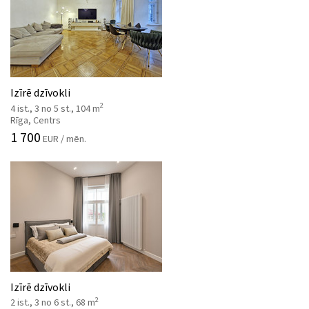
Izīrē dzīvokli
2
4 ist., 3 no 5 st., 104 m
Rīga, Centrs
1 700
EUR / mēn.
Izīrē dzīvokli
2
2 ist., 3 no 6 st., 68 m