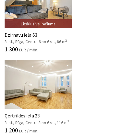
Ekskluzīvs īpašums
Dzirnavu iela 63
2
3 ist., Rīga, Centrs 6 no 6 st., 86 m
1 300
EUR / mēn.
Ģertrūdes iela 23
2
3 ist., Rīga, Centrs 3 no 6 st., 116 m
1 200
EUR / mēn.