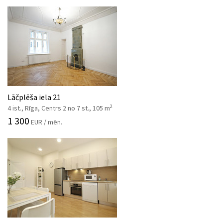
Lāčplēša iela 21
2
4 ist., Rīga, Centrs 2 no 7 st., 105 m
1 300
EUR / mēn.