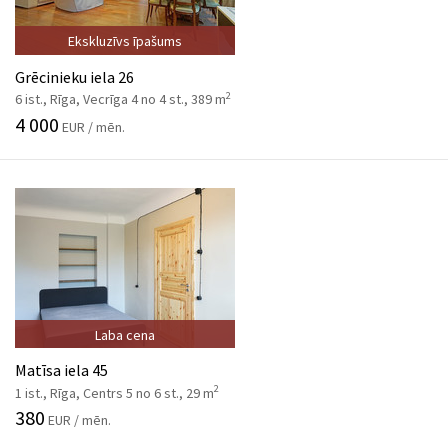
Ekskluzīvs īpašums
Grēcinieku iela 26
2
6 ist., Rīga, Vecrīga 4 no 4 st., 389 m
4 000
EUR / mēn.
Laba cena
Matīsa iela 45
2
1 ist., Rīga, Centrs 5 no 6 st., 29 m
380
EUR / mēn.