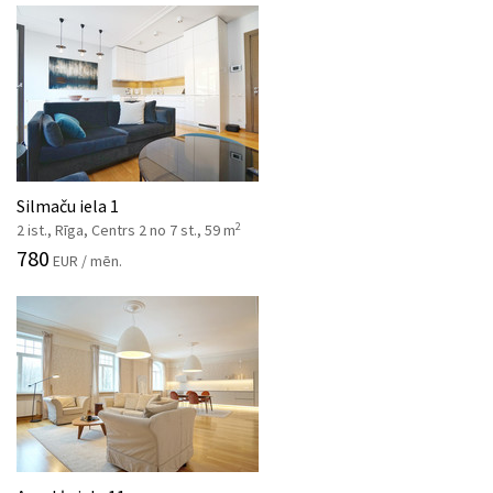
Silmaču iela 1
2
2 ist., Rīga, Centrs 2 no 7 st., 59 m
780
EUR / mēn.