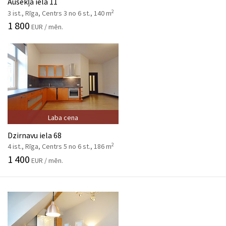
Ausekļa iela 11
2
3 ist., Rīga, Centrs 3 no 6 st., 140 m
1 800
EUR / mēn.
Laba cena
Dzirnavu iela 68
2
4 ist., Rīga, Centrs 5 no 6 st., 186 m
1 400
EUR / mēn.