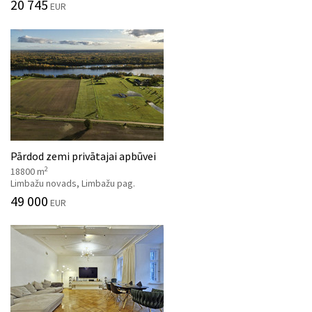
20 745
EUR
Pārdod zemi privātajai apbūvei
2
18800 m
Limbažu novads, Limbažu pag.
49 000
EUR