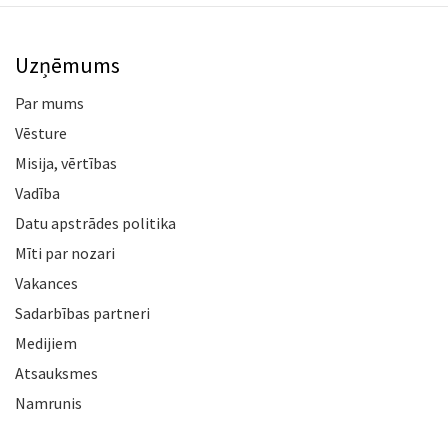
Uzņēmums
Par mums
Vēsture
Misija, vērtības
Vadība
Datu apstrādes politika
Mīti par nozari
Vakances
Sadarbības partneri
Medijiem
Atsauksmes
Namrunis