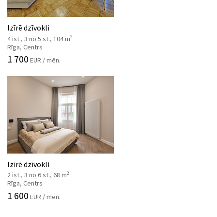
Izīrē dzīvokli
2
4 ist., 3 no 5 st., 104 m
Rīga, Centrs
1 700
EUR / mēn.
Izīrē dzīvokli
2
2 ist., 3 no 6 st., 68 m
Rīga, Centrs
1 600
EUR / mēn.