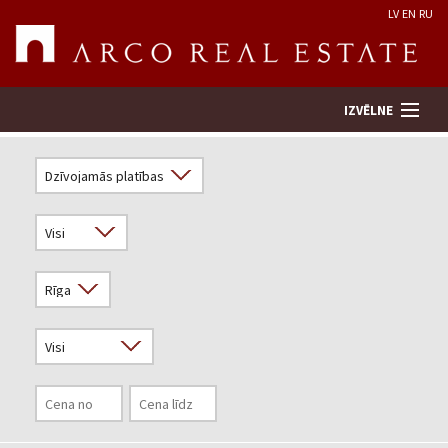
LV
EN
RU
IZVĒLNE
Meklēt īpašumu
Novērtēt īpašumu
Uzņēmums
Pakalpojumi
Kontakti