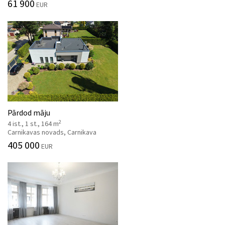
61 900
EUR
Pārdod māju
2
4 ist., 1 st., 164 m
Carnikavas novads, Carnikava
405 000
EUR