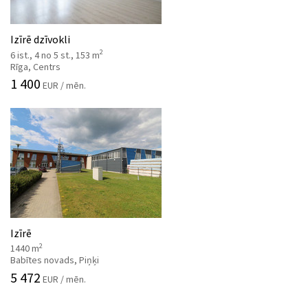
Izīrē dzīvokli
2
6 ist., 4 no 5 st., 153 m
Rīga, Centrs
1 400
EUR / mēn.
Izīrē
2
1440 m
Babītes novads, Piņķi
5 472
EUR / mēn.