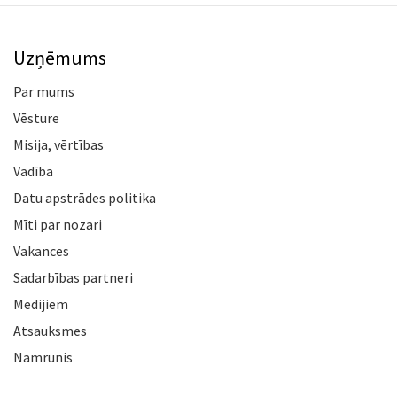
Uzņēmums
Par mums
Vēsture
Misija, vērtības
Vadība
Datu apstrādes politika
Mīti par nozari
Vakances
Sadarbības partneri
Medijiem
Atsauksmes
Namrunis