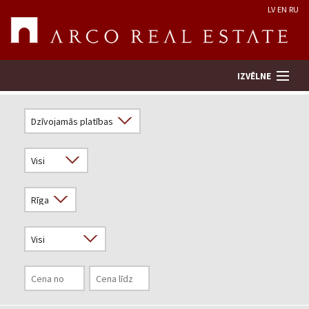
LV
EN
RU
IZVĒLNE
Meklēt īpašumu
Novērtēt īpašumu
Uzņēmums
Pakalpojumi
Kontakti