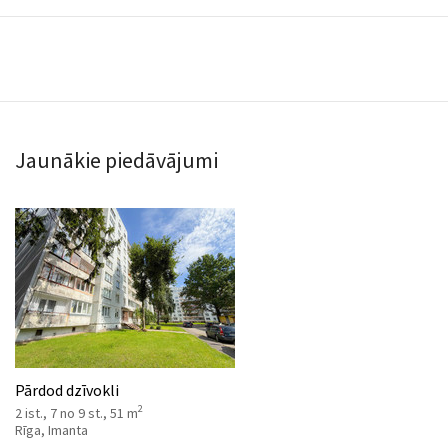
Jaunākie piedāvājumi
Pārdod dzīvokli
2
2 ist., 7 no 9 st., 51 m
Rīga, Imanta