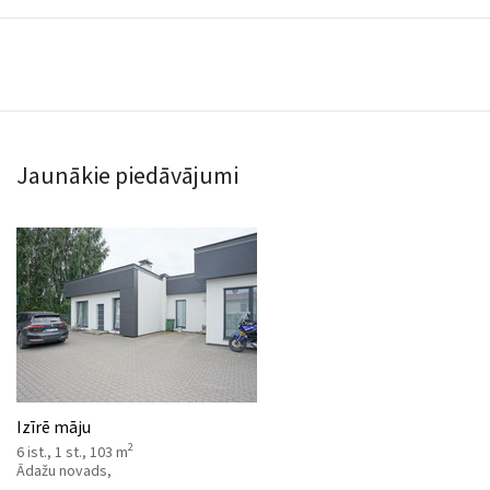
Jaunākie piedāvājumi
Izīrē māju
2
6 ist., 1 st., 103 m
Ādažu novads,