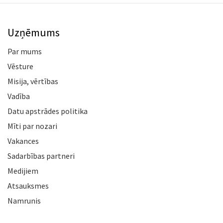
Uzņēmums
Par mums
Vēsture
Misija, vērtības
Vadība
Datu apstrādes politika
Mīti par nozari
Vakances
Sadarbības partneri
Medijiem
Atsauksmes
Namrunis