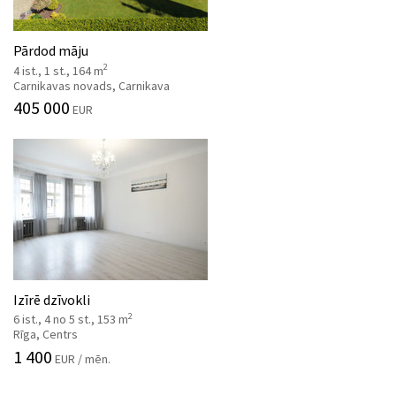
Pārdod māju
2
4 ist., 1 st., 164 m
Carnikavas novads, Carnikava
405 000
EUR
Izīrē dzīvokli
2
6 ist., 4 no 5 st., 153 m
Rīga, Centrs
1 400
EUR / mēn.