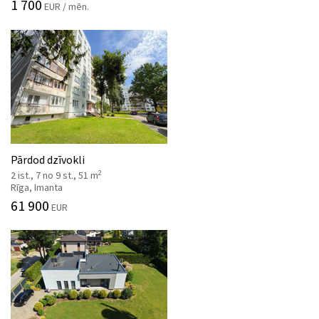
1 700
EUR / mēn.
Pārdod dzīvokli
2
2 ist., 7 no 9 st., 51 m
Rīga, Imanta
61 900
EUR