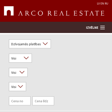
LV
EN
RU
IZVĒLNE
Meklēt īpašumu
Novērtēt īpašumu
Uzņēmums
Pakalpojumi
Kontakti