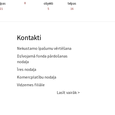
8
lpas
objekti
telpas
21
5
16
Kontakti
Nekustamo īpašumu vērtēšana
Dzīvojamā fonda pārdošanas
nodaļa
Īres nodaļa
Komercplatību nodaļa
Vidzemes filiāle
Lasīt vairāk >