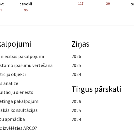
117
29
kti
dzīvokli
te
59
96
kalpojumi
Ziņas
pniecības pakalpojumi
2026
stamo īpašumu vērtēšana
2025
tīciju objekti
2024
s analīze
Tirgus pārskati
ltāciju dienests
etinga pakalpojumi
2026
iskās konsultācijas
2025
tu apmācība
2024
c izvēlēties ARCO?