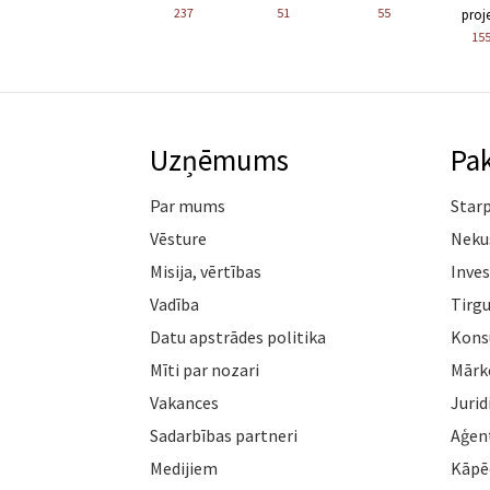
237
51
55
proje
15
Uzņēmums
Pa
Par mums
Star
Vēsture
Neku
Misija, vērtības
Inves
Vadība
Tirgu
Datu apstrādes politika
Konsu
Mīti par nozari
Mārk
Vakances
Jurid
Sadarbības partneri
Aģen
Medijiem
Kāpē