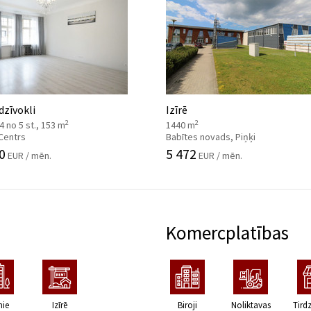
 dzīvokli
Izīrē
2
2
, 4 no 5 st., 153 m
1440 m
 Centrs
Babītes novads, Piņķi
0
5 472
EUR / mēn.
EUR / mēn.
Komercplatības
nie
Izīrē
Biroji
Noliktavas
Tird