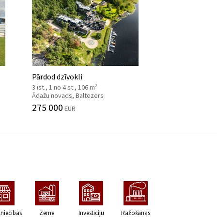
Pārdod dzīvokli
2
3 ist., 1 no 4 st., 106 m
Ādažu novads, Baltezers
275 000
EUR
zniecības
Zeme
Investīciju
Ražošanas