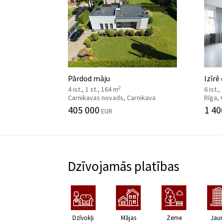
Pārdod māju
Izīrē
2
4 ist., 1 st., 164 m
6 ist.
Carnikavas novads, Carnikava
Rīga,
405 000
1 40
EUR
Dzīvojamās platības
Dzīvokļi
Mājas
Zeme
Jau