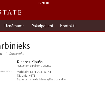
LV
EN
RU
Uzņēmums
Pakalpojumi
Kontakti
rbinieks
ms
Darbinieks
Rihards Klaušs
Nekustamo īpašumu aģents
Mobilais:
+371 2247 5364
Tālrunis:
+371
E-pasts:
rihards.klauss@arcoreal.lv