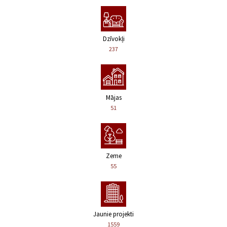
Dzīvokļi
237
Mājas
51
Zeme
55
Jaunie projekti
1559