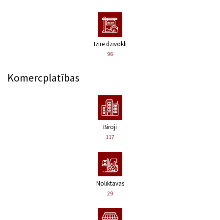
Izīrē dzīvokli
96
Komercplatības
Biroji
117
Noliktavas
29