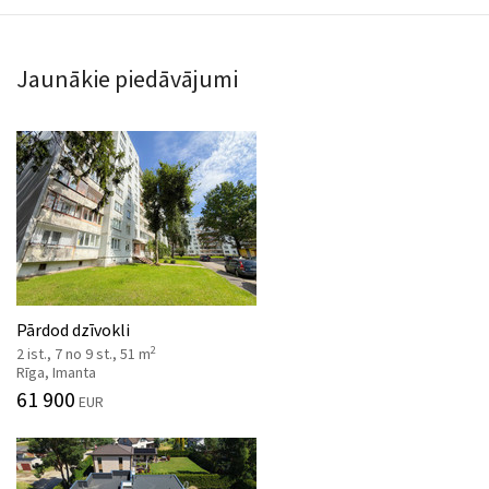
Jaunākie piedāvājumi
Pārdod dzīvokli
2
2 ist., 7 no 9 st., 51 m
Rīga, Imanta
61 900
EUR