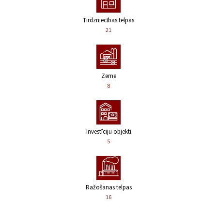
Tirdzniecības telpas
21
Zeme
8
Investīciju objekti
5
Ražošanas telpas
16