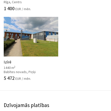
Rīga, Centrs
1 400
EUR / mēn.
Izīrē
2
1440 m
Babītes novads, Piņķi
5 472
EUR / mēn.
Dzīvojamās platības