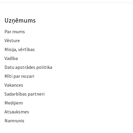
Uzņēmums
Par mums
Vēsture
Misija, vērtības
Vadība
Datu apstrādes politika
Mīti par nozari
Vakances
Sadarbības partneri
Medijiem
Atsauksmes
Namrunis