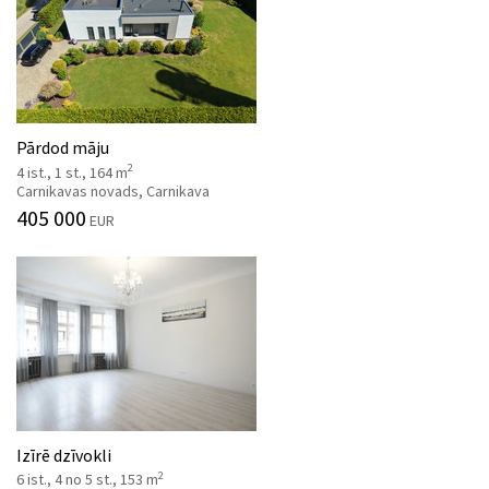
Pārdod māju
2
4 ist., 1 st., 164 m
Carnikavas novads, Carnikava
405 000
EUR
Izīrē dzīvokli
2
6 ist., 4 no 5 st., 153 m