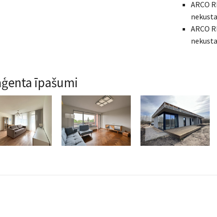
ARCO R
nekusta
ARCO RE
nekusta
aģenta īpašumi