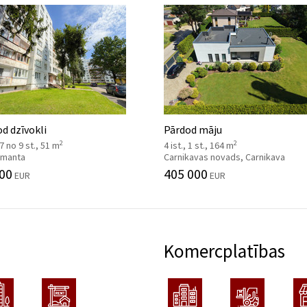
d dzīvokli
Pārdod māju
2
2
 7 no 9 st., 51 m
4 ist., 1 st., 164 m
 Imanta
Carnikavas novads, Carnikava
00
405 000
EUR
EUR
Komercplatības