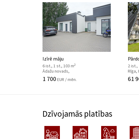
Izīrē māju
Pārdo
2
6 ist., 1 st., 103 m
2 ist.,
Ādažu novads,
Rīga,
1 700
61 9
EUR / mēn.
Dzīvojamās platības