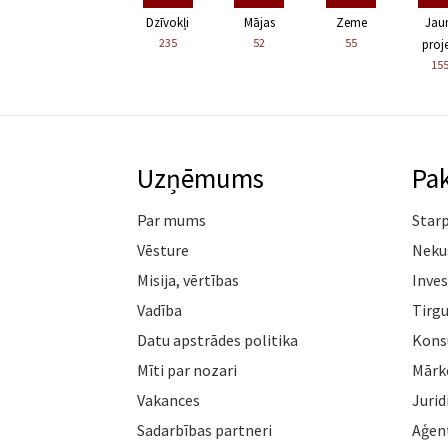
Dzīvokļi
Mājas
Zeme
Jau
235
52
55
proje
15
Uzņēmums
Pa
Par mums
Star
Vēsture
Neku
Misija, vērtības
Inves
Vadība
Tirgu
Datu apstrādes politika
Konsu
Mīti par nozari
Mārk
Vakances
Jurid
Sadarbības partneri
Aģen