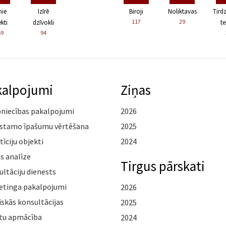
nie
Izīrē
Biroji
Noliktavas
Tird
117
29
kti
dzīvokli
te
59
94
kalpojumi
Ziņas
pniecības pakalpojumi
2026
stamo īpašumu vērtēšana
2025
tīciju objekti
2024
s analīze
Tirgus pārskati
ltāciju dienests
etinga pakalpojumi
2026
iskās konsultācijas
2025
tu apmācība
2024