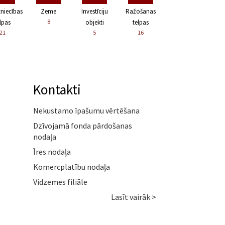
zniecības
Zeme
Investīciju
Ražošanas
8
lpas
objekti
telpas
21
5
16
Kontakti
Nekustamo īpašumu vērtēšana
Dzīvojamā fonda pārdošanas
nodaļa
Īres nodaļa
Komercplatību nodaļa
Vidzemes filiāle
Lasīt vairāk >