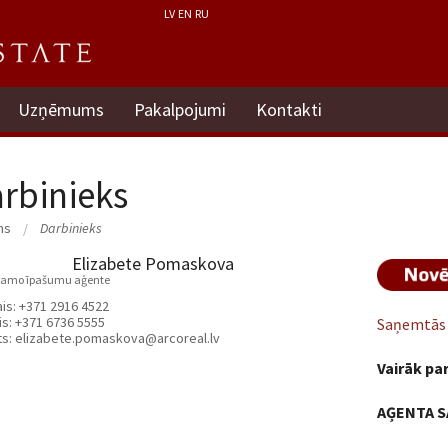
LV
EN
RU
Uzņēmums
Pakalpojumi
Kontakti
rbinieks
ms
Darbinieks
Elizabete Pomaskova
tamo īpašumu aģente
ais:
+371 2916 4522
is:
+371 6736 5555
Saņemtās 
ts:
elizabete.pomaskova@arcoreal.lv
Vairāk par
AĢENTA S