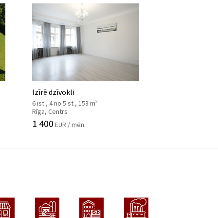
Izīrē dzīvokli
2
6 ist., 4 no 5 st., 153 m
Rīga, Centrs
1 400
EUR / mēn.