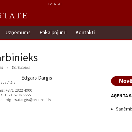
LV
EN
RU
Uzņēmums
Pakalpojumi
Kontakti
rbinieks
ms
Darbinieks
Edgars Dargis
s vadītājs
ais:
+371 2922 4900
is:
+371 6736 5555
AĢENTA S
ts:
edgars.dargis@arcoreal.lv
Saņēmis