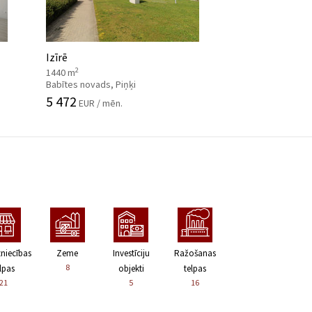
Izīrē
2
1440 m
Babītes novads, Piņķi
5 472
EUR / mēn.
zniecības
Zeme
Investīciju
Ražošanas
8
lpas
objekti
telpas
21
5
16