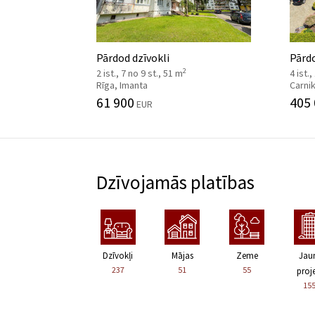
Pārdod dzīvokli
Pārd
2
2 ist., 7 no 9 st., 51 m
4 ist.,
Rīga, Imanta
Carni
61 900
405
EUR
Dzīvojamās platības
Dzīvokļi
Mājas
Zeme
Jau
237
51
55
proje
15