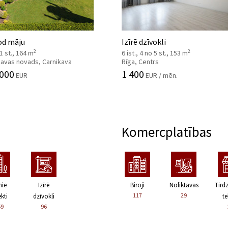
od māju
Izīrē dzīvokli
2
2
 1 st., 164 m
6 ist., 4 no 5 st., 153 m
kavas novads, Carnikava
Rīga, Centrs
 000
1 400
EUR
EUR / mēn.
Komercplatības
nie
Izīrē
Biroji
Noliktavas
Tird
117
29
kti
dzīvokli
te
59
96