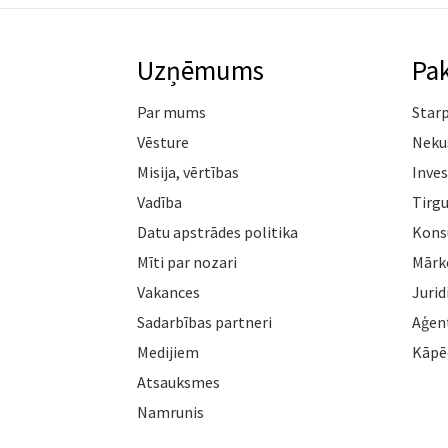
Uzņēmums
Pa
Par mums
Star
Vēsture
Neku
Misija, vērtības
Inves
Vadība
Tirgu
Datu apstrādes politika
Konsu
Mīti par nozari
Mārk
Vakances
Jurid
Sadarbības partneri
Aģen
Medijiem
Kāpē
Atsauksmes
Namrunis