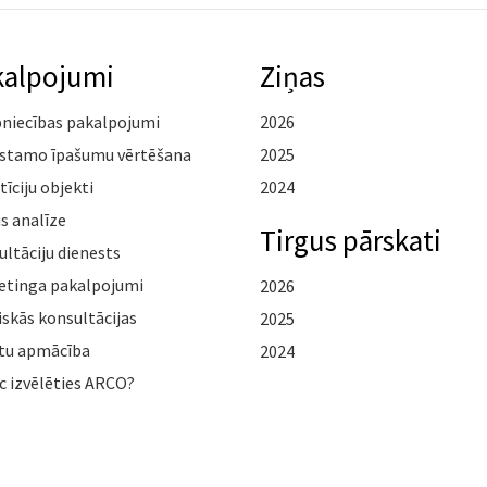
kalpojumi
Ziņas
pniecības pakalpojumi
2026
stamo īpašumu vērtēšana
2025
tīciju objekti
2024
s analīze
Tirgus pārskati
ltāciju dienests
etinga pakalpojumi
2026
iskās konsultācijas
2025
tu apmācība
2024
c izvēlēties ARCO?