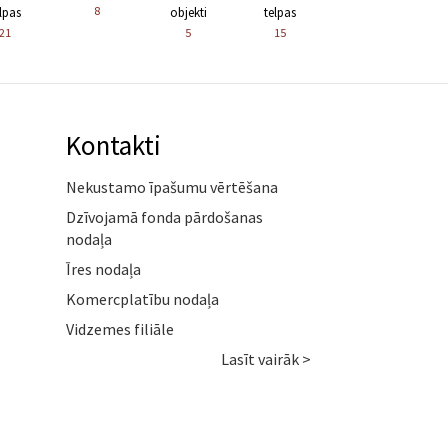
8
lpas
objekti
telpas
21
5
15
Kontakti
Nekustamo īpašumu vērtēšana
Dzīvojamā fonda pārdošanas
nodaļa
Īres nodaļa
Komercplatību nodaļa
Vidzemes filiāle
Lasīt vairāk >