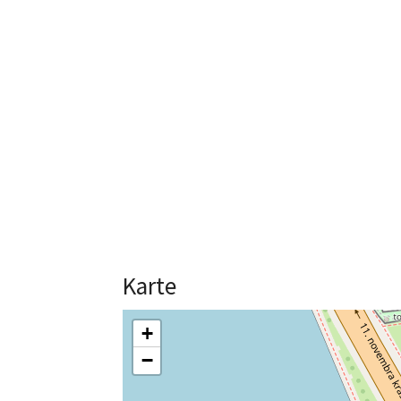
Karte
+
−