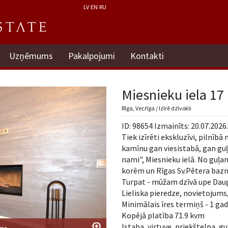
LV
EN
RU
Uzņēmums
Pakalpojumi
Kontakti
Miesnieku iela 17
Rīga, Vecrīga / Izīrē dzīvokli
ID: 98654 Izmainīts: 20.07.2026.
Tiek izīrēti ekskluzīvi, pilnī
kamīnu gan viesistabā, gan gu
nami", Miesnieku ielā. No guļa
korēm un Rīgas Sv.Pētera baznī
Turpat - mūžam dzīvā upe Dau
Lieliska pieredze, novietojums,
Minimālais īres termiņš - 1 gad
Kopējā platība 71.9 kvm
Istaba, virtuve, priekštelpa, 
ums