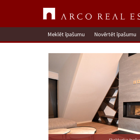
Meklēt īpašumu
Novērtēt īpašumu
Ekskluzīvs īpaš