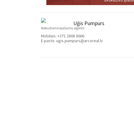
Uģis Pumpurs
Nekustamo īpašumu aģents
Mobilais:
+371 2868 8666
E-pasts:
ugis.pumpurs@arcoreal.lv