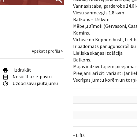
Vannasistaba, garderobe 14.6
Viesu sanmezgls 1.8 kvm
Balkons - 1.9 kvm
Mēbeļu zīmoli (Gervasoni, Cassi
Kamīns.
Virtuve no Kuppersbush, Liebher
Ir padomāts par ugunsdrošību 
Apskatīt profilu >
Lieliska skaņas izolācija.
Balkons.
Mājas iedzīvotājiem pieejama s
Izdrukāt
Pieejami arī citi varianti (ar l
Nosūtīt uz e-pastu
Vecrīgas jumtu korēm un torņi
Uzdod savu jautājumu
- Lifts