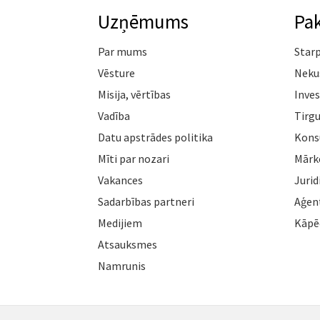
Uzņēmums
Pa
Par mums
Star
Vēsture
Neku
Misija, vērtības
Inves
Vadība
Tirgu
Datu apstrādes politika
Konsu
Mīti par nozari
Mārk
Vakances
Jurid
Sadarbības partneri
Aģen
Medijiem
Kāpē
Atsauksmes
Namrunis