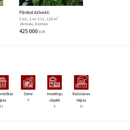
Pārdod dzīvokli
2
3 ist., 2 no 3 st., 118 m
Jūrmala, Dzintari
425 000
EUR
zniecības
Zeme
Investīciju
Ražošanas
8
lpas
objekti
telpas
21
5
15