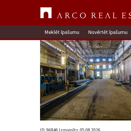
Ganību dambis 24A
Rīga, Centrs / Izīrē noliktavu
Meklēt īpašumu
Novērtēt īpašumu
ID: 96846 Izmainīts: 05.08.2026.