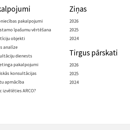
kalpojumi
Ziņas
pniecības pakalpojumi
2026
stamo īpašumu vērtēšana
2025
tīciju objekti
2024
s analīze
Tirgus pārskati
ltāciju dienests
etinga pakalpojumi
2026
iskās konsultācijas
2025
tu apmācība
2024
c izvēlēties ARCO?