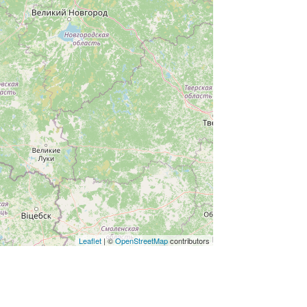
Leaflet
| ©
OpenStreetMap
contributors