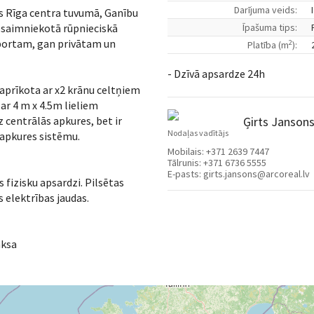
Darījuma veids:
s Rīga centra tuvumā, Ganību
apsaimniekotā rūpnieciskā
Īpašuma tips:
sportam, gan privātam un
2
Platība (m
):
- Dzīvā apsardze 24h
aprīkota ar x2 krānu celtņiem
ar 4 m x 4.5m lieliem
 centrālās apkures, bet ir
Ģirts Janson
Nodaļas vadītājs
 apkures sistēmu.
Mobilais:
+371 2639 7447
Tālrunis:
+371 6736 5555
E-pasts:
girts.jansons@arcoreal.lv
 fizisku apsardzi. Pilsētas
 elektrības jaudas.
aksa