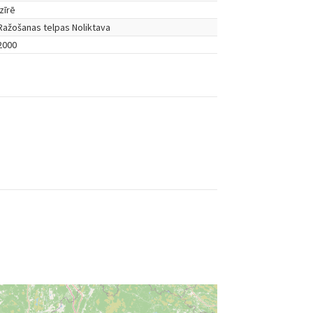
Izīrē
Ražošanas telpas Noliktava
2000
s