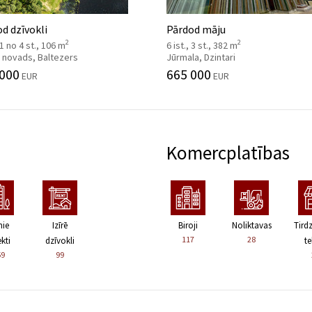
d dzīvokli
Pārdod māju
2
2
, 1 no 4 st., 106 m
6 ist., 3 st., 382 m
 novads, Baltezers
Jūrmala, Dzintari
 000
665 000
EUR
EUR
Komercplatības
nie
Izīrē
Biroji
Noliktavas
Tird
117
28
kti
dzīvokli
te
59
99