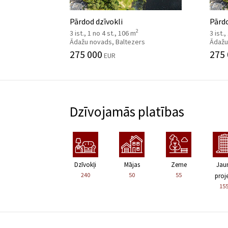
Pārdod dzīvokli
Pārdo
2
3 ist., 1 no 4 st., 106 m
3 ist.
Ādažu novads, Baltezers
Ādažu
275 000
275
EUR
Dzīvojamās platības
Dzīvokļi
Mājas
Zeme
Jau
240
50
55
proje
15