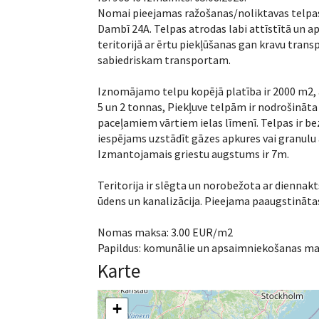
Nomai pieejamas ražošanas/noliktavas telpa
Dambī 24A. Telpas atrodas labi attīstītā un 
teritorijā ar ērtu piekļūšanas gan kravu tran
sabiedriskam transportam.
Iznomājamo telpu kopējā platība ir 2000 m2, 
5 un 2 tonnas, Piekļuve telpām ir nodrošināta 
paceļamiem vārtiem ielas līmenī. Telpas ir bez
iespējams uzstādīt gāzes apkures vai granulu
Izmantojamais griestu augstums ir 7m.
Teritorija ir slēgta un norobežota ar diennakts
ūdens un kanalizācija. Pieejama paaugstinātas
Nomas maksa: 3.00 EUR/m2
Papildus: komunālie un apsaimniekošanas m
Karte
+