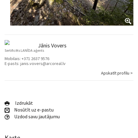
Jānis Vovers
Sertificēts LANĪDA aģents
Mobilais:
+371 2637 9576
E-pasts:
janis.vovers@arcoreal.lv
Apskatīt profilu >
Izdrukāt
Nosūtīt uz e-pastu
Uzdod savu jautājumu
Karte