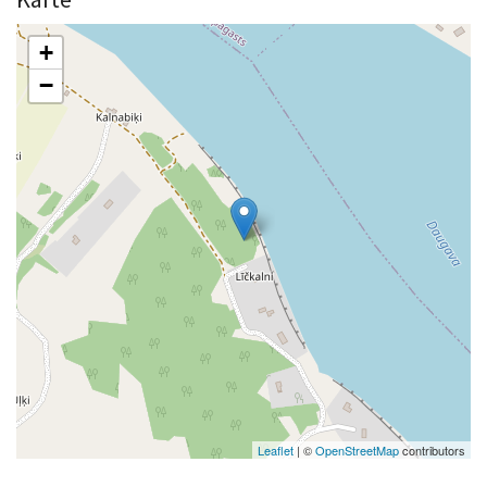
+
−
Leaflet
| ©
OpenStreetMap
contributors