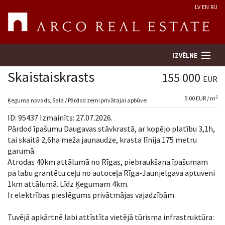
LV
EN
RU
IZVĒLNE
Skaistaiskrasts
155 000
EUR
2
5.00 EUR / m
Meklēt īpašumu
Ķeguma novads, Sala / Pārdod zemi privātajai apbūvei
ID: 95437 Izmainīts: 27.07.2026.
Novērtēt īpašumu
Pārdod īpašumu Daugavas stāvkrastā, ar kopējo platību 3,1h,
tai skaitā 2,6ha meža jaunaudze, krasta līnija 175 metru
garumā.
Uzņēmums
Atrodas 40km attālumā no Rīgas, piebraukšana īpašumam
pa labu grantētu ceļu no autoceļa Rīga-Jaunjelgava aptuveni
Pakalpojumi
1km attālumā. Līdz Ķegumam 4km.
Ir elektrības pieslēgums privātmājas vajadzībām.
Kontakti
Tuvējā apkārtnē labi attīstīta vietējā tūrisma infrastruktūra: