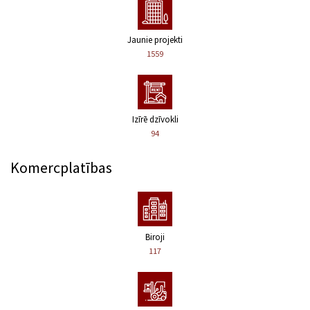
Jaunie projekti
1559
Izīrē dzīvokli
94
Komercplatības
Biroji
117