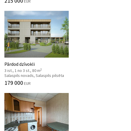
215 000
EUR
Pārdod dzīvokli
2
3 ist., 1 no 3 st., 80 m
Salaspils novads, Salaspils pilsēta
179 000
EUR