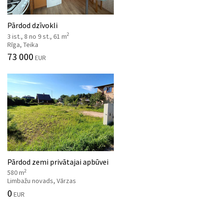
Pārdod dzīvokli
2
3 ist., 8 no 9 st., 61 m
Rīga, Teika
73 000
EUR
Pārdod zemi privātajai apbūvei
2
580 m
Limbažu novads, Vārzas
0
EUR