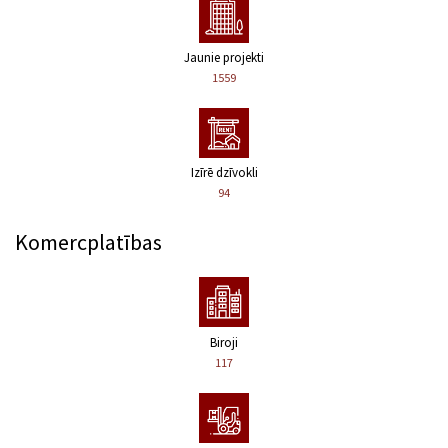
Jaunie projekti
1559
Izīrē dzīvokli
94
Komercplatības
Biroji
117