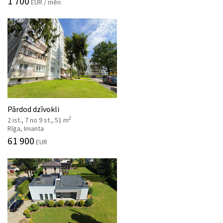
1 700
EUR / mēn.
Pārdod dzīvokli
2
2 ist., 7 no 9 st., 51 m
Rīga, Imanta
61 900
EUR