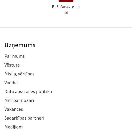
Ražošanas telpas
16
Uzņēmums
Par mums
Vēsture
Misija, vērtības
Vadība
Datu apstrādes politika
Mīti par nozari
Vakances
Sadarbības partneri
Medijiem