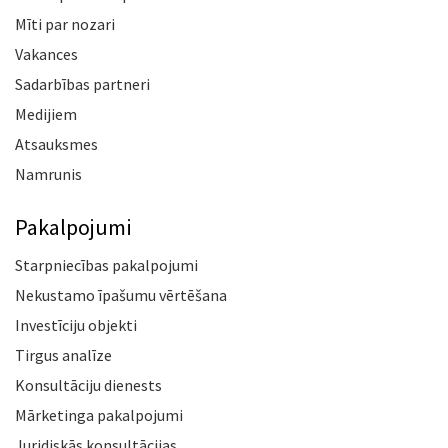
Mīti par nozari
Vakances
Sadarbības partneri
Medijiem
Atsauksmes
Namrunis
Pakalpojumi
Starpniecības pakalpojumi
Nekustamo īpašumu vērtēšana
Investīciju objekti
Tirgus analīze
Konsultāciju dienests
Mārketinga pakalpojumi
Juridiskās konsultācijas