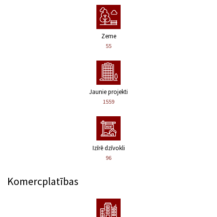
Zeme
55
Jaunie projekti
1559
Izīrē dzīvokli
96
Komercplatības