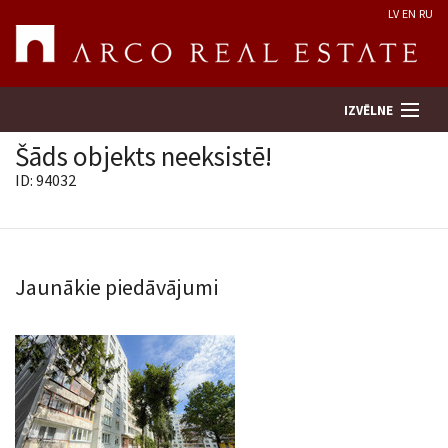
LV
EN
RU
IZVĒLNE
Šāds objekts neeksistē!
ID: 94032
Meklēt īpašumu
Novērtēt īpašumu
Jaunākie piedāvājumi
Uzņēmums
Pakalpojumi
Kontakti