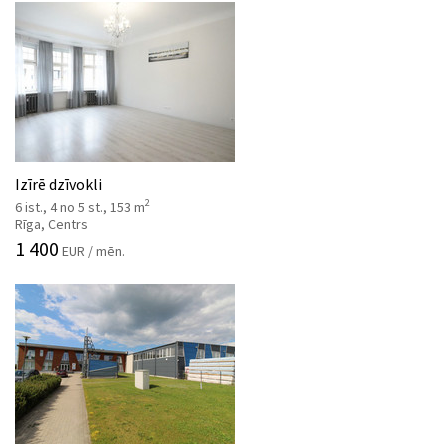
Izīrē dzīvokli
2
6 ist., 4 no 5 st., 153 m
Rīga, Centrs
1 400
EUR / mēn.