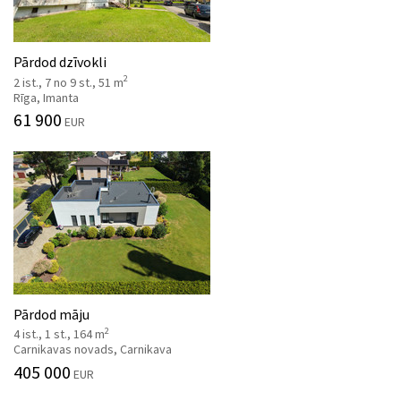
Pārdod dzīvokli
2
2 ist., 7 no 9 st., 51 m
Rīga, Imanta
61 900
EUR
Pārdod māju
2
4 ist., 1 st., 164 m
Carnikavas novads, Carnikava
405 000
EUR