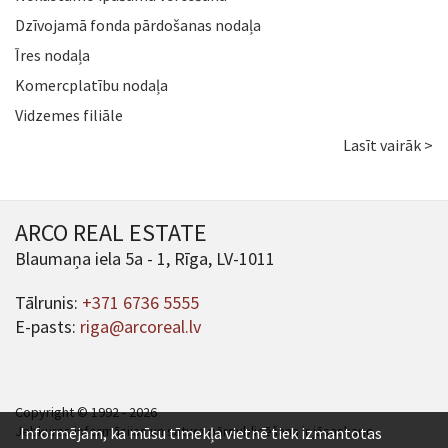
Dzīvojamā fonda pārdošanas nodaļa
Īres nodaļa
Komercplatību nodaļa
Vidzemes filiāle
Lasīt vairāk >
ARCO REAL ESTATE
Blaumaņa iela 5a - 1, Rīga, LV-1011
Tālrunis:
+371 6736 5555
E-pasts:
riga@arcoreal.lv
Copyright © 1992 - 2026
Jebkuras informācijas un satura pārpublicēšana ir jāsaskaņo.
Informējam, ka mūsu tīmekļa vietnē tiek izmantotas