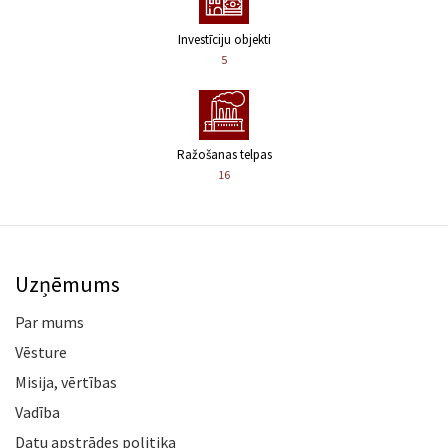
Investīciju objekti
5
Ražošanas telpas
16
Uzņēmums
Par mums
Vēsture
Misija, vērtības
Vadība
Datu apstrādes politika