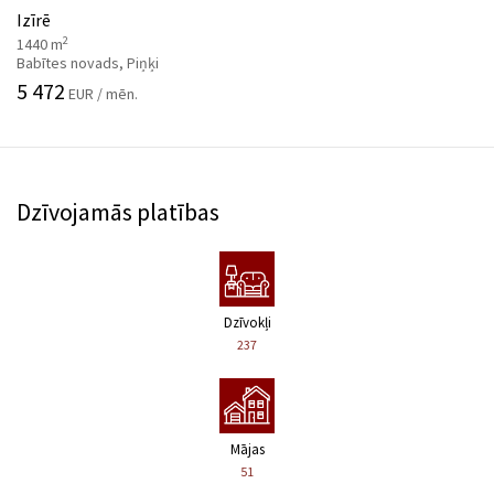
Izīrē
2
1440 m
Babītes novads, Piņķi
5 472
EUR / mēn.
Dzīvojamās platības
Dzīvokļi
237
Mājas
51