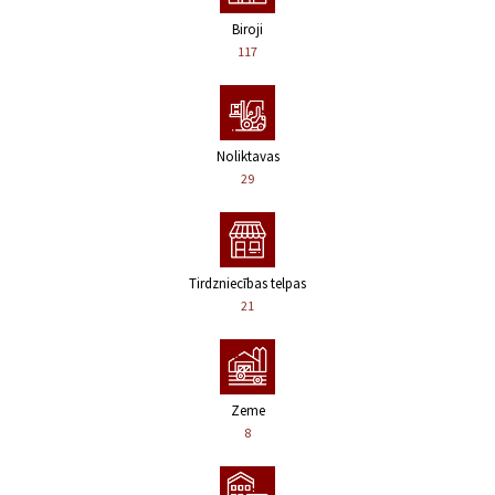
Biroji
117
Noliktavas
29
Tirdzniecības telpas
21
Zeme
8