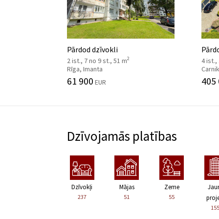
Pārdod dzīvokli
Pārd
2
2 ist., 7 no 9 st., 51 m
4 ist.,
Rīga, Imanta
Carni
61 900
405
EUR
Dzīvojamās platības
Dzīvokļi
Mājas
Zeme
Jau
237
51
55
proje
15