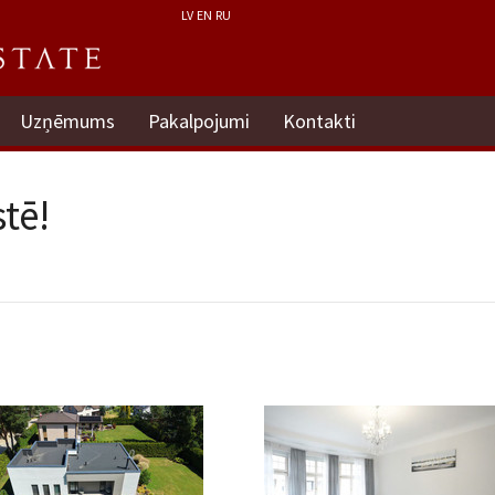
LV
EN
RU
Uzņēmums
Pakalpojumi
Kontakti
tē!