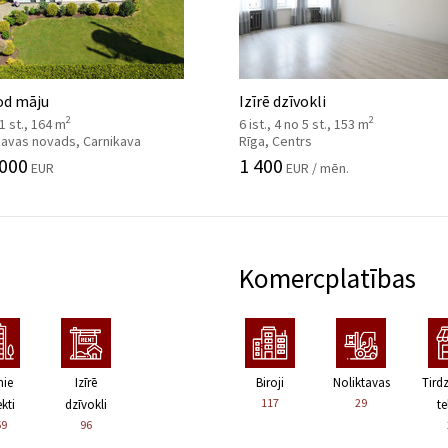
od māju
Izīrē dzīvokli
2
2
 1 st., 164 m
6 ist., 4 no 5 st., 153 m
kavas novads, Carnikava
Rīga, Centrs
 000
1 400
EUR
EUR / mēn.
Komercplatības
nie
Izīrē
Biroji
Noliktavas
Tird
117
29
kti
dzīvokli
te
59
96