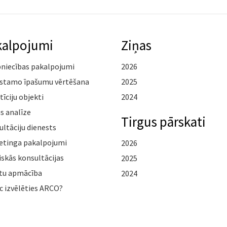
kalpojumi
Ziņas
pniecības pakalpojumi
2026
stamo īpašumu vērtēšana
2025
tīciju objekti
2024
s analīze
Tirgus pārskati
ltāciju dienests
etinga pakalpojumi
2026
iskās konsultācijas
2025
tu apmācība
2024
c izvēlēties ARCO?