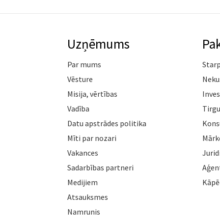
Uzņēmums
Pa
Par mums
Star
Vēsture
Neku
Misija, vērtības
Inves
Vadība
Tirgu
Datu apstrādes politika
Konsu
Mīti par nozari
Mārk
Vakances
Jurid
Sadarbības partneri
Aģen
Medijiem
Kāpē
Atsauksmes
Namrunis