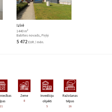
Izīrē
2
1440 m
Babītes novads, Piņķi
5 472
EUR / mēn.
zniecības
Zeme
Investīciju
Ražošanas
8
lpas
objekti
telpas
21
5
16