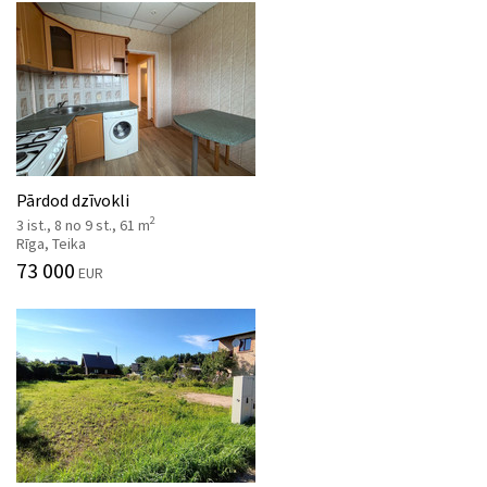
Pārdod dzīvokli
2
3 ist., 8 no 9 st., 61 m
Rīga, Teika
73 000
EUR