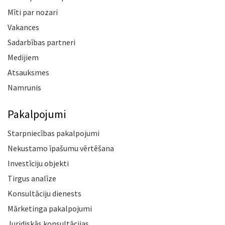
Mīti par nozari
Vakances
Sadarbības partneri
Medijiem
Atsauksmes
Namrunis
Pakalpojumi
Starpniecības pakalpojumi
Nekustamo īpašumu vērtēšana
Investīciju objekti
Tirgus analīze
Konsultāciju dienests
Mārketinga pakalpojumi
Juridiskās konsultācijas