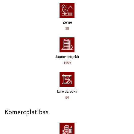
Zeme
58
Jaunie projekti
1559
Izīrē dzīvokli
94
Komercplatības