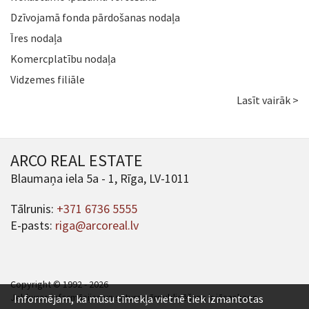
Dzīvojamā fonda pārdošanas nodaļa
Īres nodaļa
Komercplatību nodaļa
Vidzemes filiāle
Lasīt vairāk >
ARCO REAL ESTATE
Blaumaņa iela 5a - 1, Rīga, LV-1011
Tālrunis:
+371 6736 5555
E-pasts:
riga@arcoreal.lv
Copyright © 1992 - 2026
Jebkuras informācijas un satura pārpublicēšana ir jāsaskaņo.
Informējam, ka mūsu tīmekļa vietnē tiek izmantotas