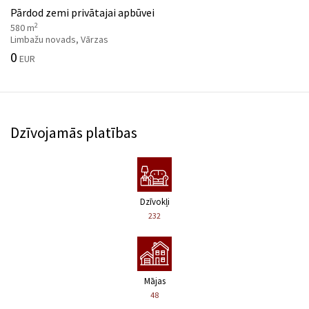
Pārdod zemi privātajai apbūvei
2
580 m
Limbažu novads, Vārzas
0
EUR
Dzīvojamās platības
Dzīvokļi
232
Mājas
48