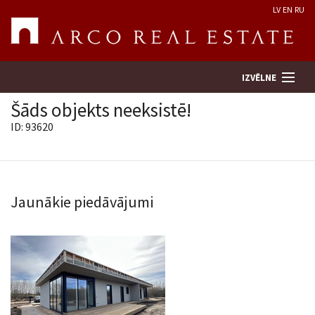
LV
EN
RU
IZVĒLNE
Šāds objekts neeksistē!
ID: 93620
Meklēt īpašumu
Novērtēt īpašumu
Jaunākie piedāvājumi
Uzņēmums
Pakalpojumi
Kontakti