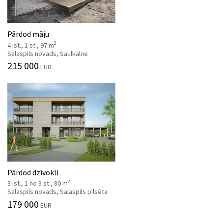
Pārdod māju
2
4 ist., 1 st., 97 m
Salaspils novads, Saulkalne
215 000
EUR
Pārdod dzīvokli
2
3 ist., 1 no 3 st., 80 m
Salaspils novads, Salaspils pilsēta
179 000
EUR