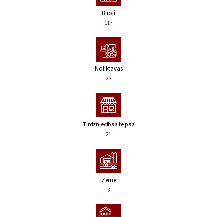
Biroji
117
Noliktavas
28
Tirdzniecības telpas
21
Zeme
8