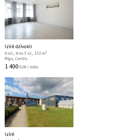
Izīrē dzīvokli
2
6 ist., 4 no 5 st., 153 m
Rīga, Centrs
1 400
EUR / mēn.
Izīrē
2