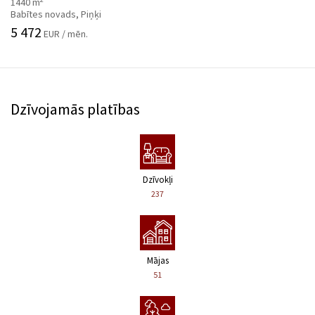
1440 m
Babītes novads, Piņķi
5 472
EUR / mēn.
Dzīvojamās platības
Dzīvokļi
237
Mājas
51