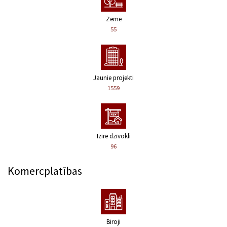
Zeme
55
Jaunie projekti
1559
Izīrē dzīvokli
96
Komercplatības
Biroji