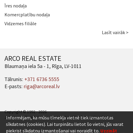
Īres nodaļa
Komercplatību nodaļa
Vidzemes filiāle
Lasīt vairāk >
ARCO REAL ESTATE
Blaumaņa iela 5a - 1, Rīga, LV-1011
Tālrunis:
+371 6736 5555
E-pasts:
riga@arcoreal.lv
Copyright © 1992 - 2026
Jebkuras informācijas un satura pārpublicēšana ir jāsaskaņo.
Informējam, ka mūsu tīmekļa vietnē tiek izmantotas
sīkdatnes (cookies). Lai turpinātu lietot šo vietni, jūs varat
piekrist sīkdatņu izmantošanai vai noraidīt to.
Uzzināt