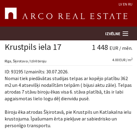
LV
EN
RU
IZVĒLNE
Krustpils iela 17
1 448
EUR / mēn.
2
4.00 EUR / m
Meklēt īpašumu
Rīga, Šķirotava / Izīrē biroju
ID: 93195 Izmainīts: 30.07.2026.
Novērtēt īpašumu
Nomai tiek piedāvātas studijas telpas ar kopējo platību 362
m2 un 4 atsevišķi nodalītām telpām ( bijusi aktu zāle). Telpas
atrodas 7 stāvu biroju ēkas visa 6. stāva platībā, tās ir labi
Uzņēmums
apgaismotas lielo logu dēļ dienvidu pusē.
Pakalpojumi
Biroju ēka atrodas Šķirotavā, pie Krustpils un Katlakalna ielu
krustojuma. Īpašumam ērta piekļuve ar sabiedrisko un
Kontakti
personīgo transportu.