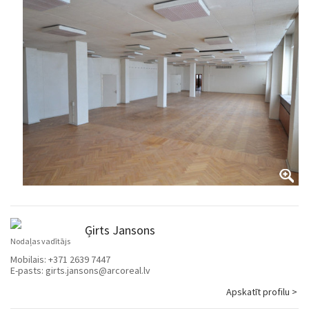
Ģirts Jansons
Nodaļas vadītājs
Mobilais:
+371 2639 7447
E-pasts:
girts.jansons@arcoreal.lv
Apskatīt profilu >