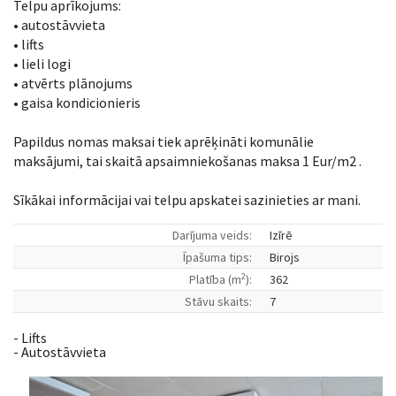
Telpu aprīkojums:
• autostāvvieta
• lifts
• lieli logi
• atvērts plānojums
• gaisa kondicionieris
Papildus nomas maksai tiek aprēķināti komunālie
maksājumi, tai skaitā apsaimniekošanas maksa 1 Eur/m2 .
Sīkākai informācijai vai telpu apskatei sazinieties ar mani.
Darījuma veids:
Izīrē
Īpašuma tips:
Birojs
2
Platība (m
):
362
Stāvu skaits:
7
- Lifts
- Autostāvvieta