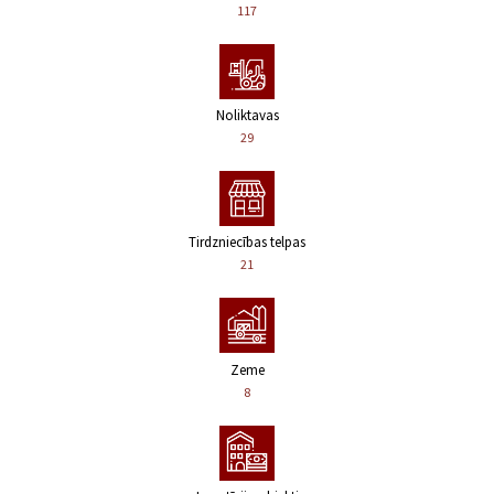
117
Noliktavas
29
Tirdzniecības telpas
21
Zeme
8