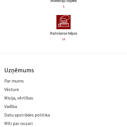
Investīciju objekti
5
Ražošanas telpas
16
Uzņēmums
Par mums
Vēsture
Misija, vērtības
Vadība
Datu apstrādes politika
Mīti par nozari