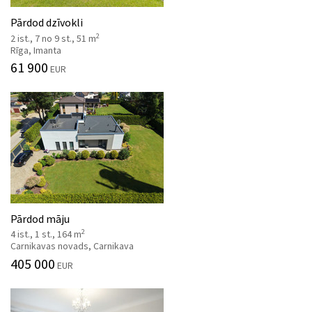
Pārdod dzīvokli
2
2 ist., 7 no 9 st., 51 m
Rīga, Imanta
61 900
EUR
Pārdod māju
2
4 ist., 1 st., 164 m
Carnikavas novads, Carnikava
405 000
EUR