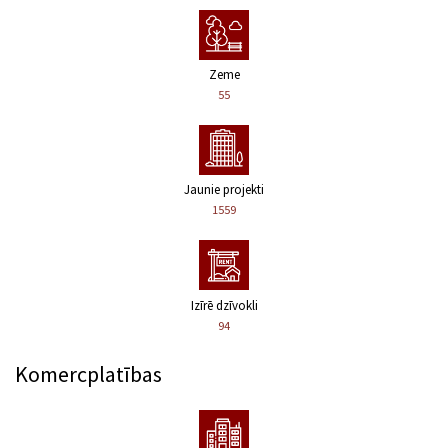
Zeme
55
Jaunie projekti
1559
Izīrē dzīvokli
94
Komercplatības