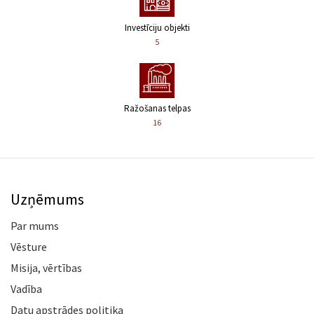
Investīciju objekti
5
Ražošanas telpas
16
Uzņēmums
Par mums
Vēsture
Misija, vērtības
Vadība
Datu apstrādes politika