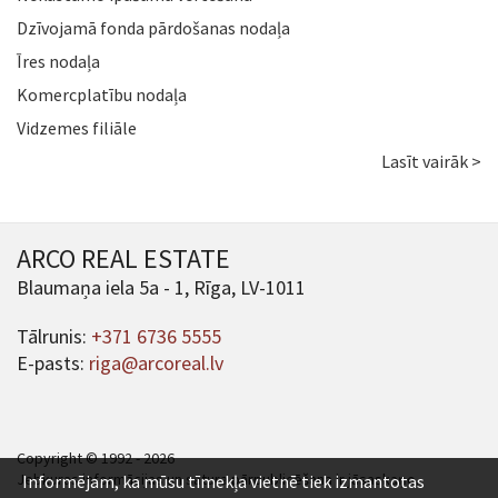
Dzīvojamā fonda pārdošanas nodaļa
Īres nodaļa
Komercplatību nodaļa
Vidzemes filiāle
Lasīt vairāk >
ARCO REAL ESTATE
Blaumaņa iela 5a - 1, Rīga, LV-1011
Tālrunis:
+371 6736 5555
E-pasts:
riga@arcoreal.lv
Copyright © 1992 - 2026
Jebkuras informācijas un satura pārpublicēšana ir jāsaskaņo.
Informējam, ka mūsu tīmekļa vietnē tiek izmantotas