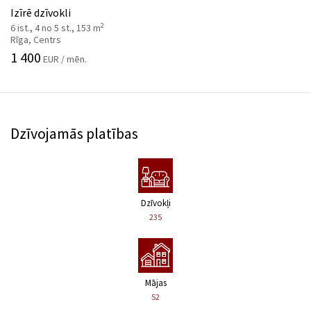
Izīrē dzīvokli
2
6 ist., 4 no 5 st., 153 m
Rīga, Centrs
1 400
EUR / mēn.
Dzīvojamās platības
Dzīvokļi
235
Mājas
52