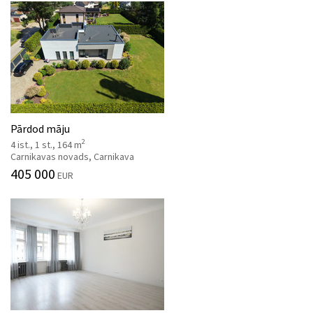
Pārdod māju
2
4 ist., 1 st., 164 m
Carnikavas novads, Carnikava
405 000
EUR