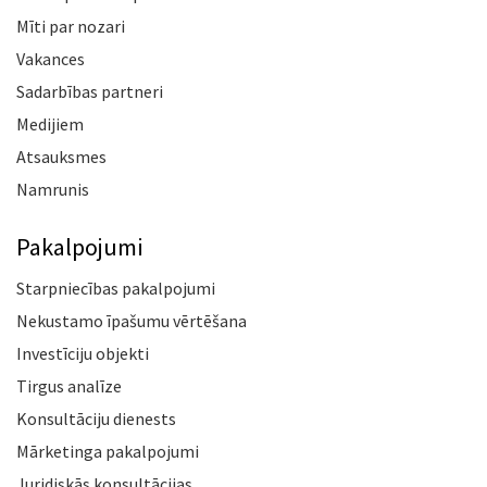
Mīti par nozari
Vakances
Sadarbības partneri
Medijiem
Atsauksmes
Namrunis
Pakalpojumi
Starpniecības pakalpojumi
Nekustamo īpašumu vērtēšana
Investīciju objekti
Tirgus analīze
Konsultāciju dienests
Mārketinga pakalpojumi
Juridiskās konsultācijas