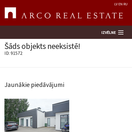
LV
EN
RU
IZVĒLNE
Šāds objekts neeksistē!
ID: 91572
Meklēt īpašumu
Novērtēt īpašumu
Jaunākie piedāvājumi
Uzņēmums
Pakalpojumi
Kontakti