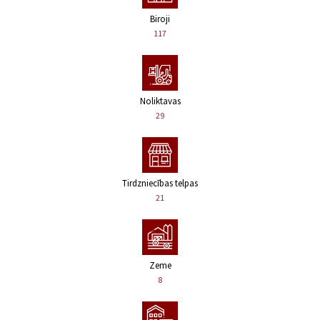
Biroji
117
Noliktavas
29
Tirdzniecības telpas
21
Zeme
8