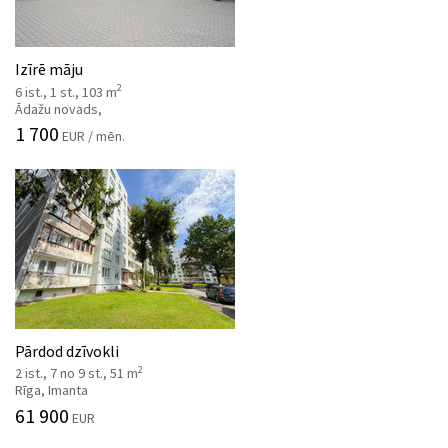
Izīrē māju
2
6 ist., 1 st., 103 m
Ādažu novads,
1 700
EUR / mēn.
Pārdod dzīvokli
2
2 ist., 7 no 9 st., 51 m
Rīga, Imanta
61 900
EUR