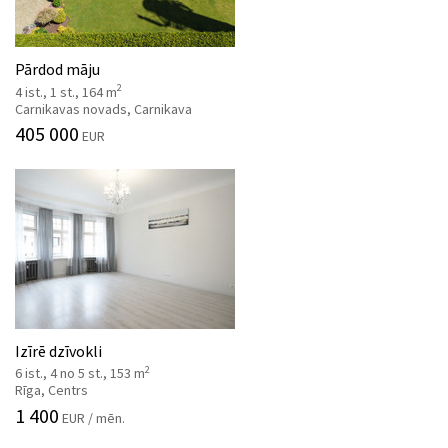
Pārdod māju
2
4 ist., 1 st., 164 m
Carnikavas novads, Carnikava
405 000
EUR
Izīrē dzīvokli
2
6 ist., 4 no 5 st., 153 m
Rīga, Centrs
1 400
EUR / mēn.