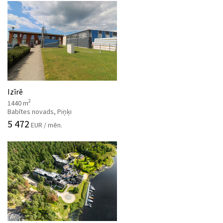
Izīrē
2
1440 m
Babītes novads, Piņķi
5 472
EUR / mēn.