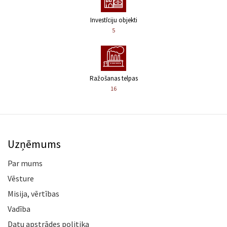
Investīciju objekti
5
Ražošanas telpas
16
Uzņēmums
Par mums
Vēsture
Misija, vērtības
Vadība
Datu apstrādes politika