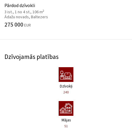
Pārdod dzīvokli
2
3 ist., 1 no 4 st., 106 m
Ādažu novads, Baltezers
275 000
EUR
Dzīvojamās platības
Dzīvokļi
240
Mājas
51