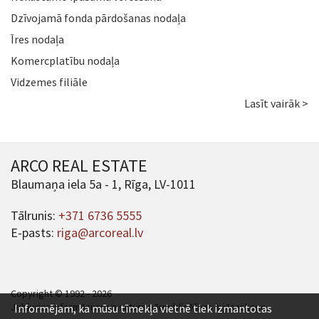
Dzīvojamā fonda pārdošanas nodaļa
Īres nodaļa
Komercplatību nodaļa
Vidzemes filiāle
Lasīt vairāk >
ARCO REAL ESTATE
Blaumaņa iela 5a - 1, Rīga, LV-1011
Tālrunis:
+371 6736 5555
E-pasts:
riga@arcoreal.lv
Copyright © 1992 - 2026
Jebkuras informācijas un satura pārpublicēšana ir jāsaskaņo.
Informējam, ka mūsu tīmekļa vietnē tiek izmantotas