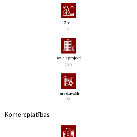
Zeme
55
Jaunie projekti
1559
Izīrē dzīvokli
99
Komercplatības