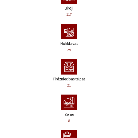
Biroji
117
Noliktavas
29
Tirdzniecības telpas
21
Zeme
8