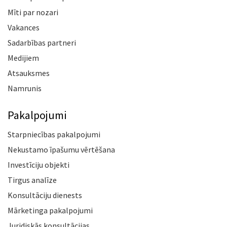
Mīti par nozari
Vakances
Sadarbības partneri
Medijiem
Atsauksmes
Namrunis
Pakalpojumi
Starpniecības pakalpojumi
Nekustamo īpašumu vērtēšana
Investīciju objekti
Tirgus analīze
Konsultāciju dienests
Mārketinga pakalpojumi
Juridiskās konsultācijas