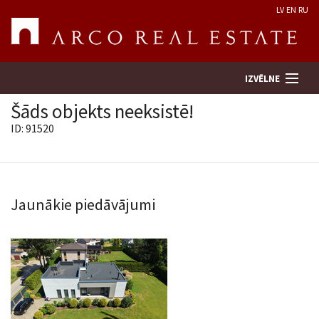
LV
EN
RU
IZVĒLNE
Šāds objekts neeksistē!
ID: 91520
Meklēt īpašumu
Novērtēt īpašumu
Jaunākie piedāvājumi
Uzņēmums
Pakalpojumi
Kontakti