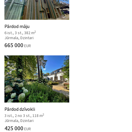
Pārdod māju
2
6 ist., 3 st., 382 m
Jūrmala, Dzintari
665 000
EUR
Pārdod dzīvokli
2
3 ist., 2 no 3 st., 118 m
Jūrmala, Dzintari
425 000
EUR