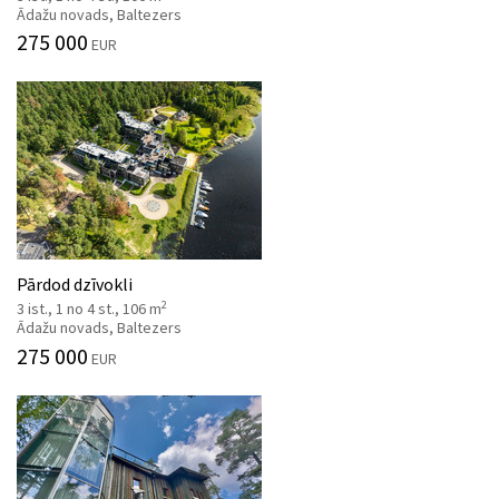
Ādažu novads, Baltezers
275 000
EUR
Pārdod dzīvokli
2
3 ist., 1 no 4 st., 106 m
Ādažu novads, Baltezers
275 000
EUR