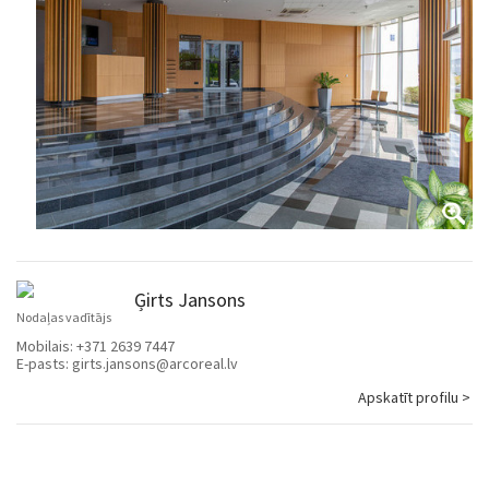
Ģirts Jansons
Nodaļas vadītājs
Mobilais:
+371 2639 7447
E-pasts:
girts.jansons@arcoreal.lv
Apskatīt profilu >