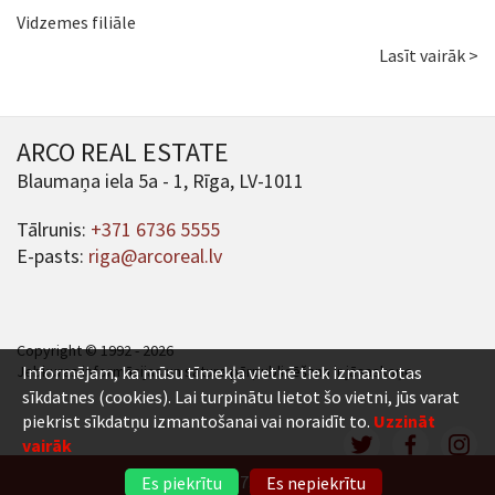
Vidzemes filiāle
Lasīt vairāk >
ARCO REAL ESTATE
Blaumaņa iela 5a - 1, Rīga, LV-1011
Tālrunis:
+371 6736 5555
E-pasts:
riga@arcoreal.lv
Copyright © 1992 - 2026
Jebkuras informācijas un satura pārpublicēšana ir jāsaskaņo.
Informējam, ka mūsu tīmekļa vietnē tiek izmantotas
sīkdatnes (cookies). Lai turpinātu lietot šo vietni, jūs varat
piekrist sīkdatņu izmantošanai vai noraidīt to.
Uzzināt
vairāk
+371 6736 5555
Es piekrītu
Es nepiekrītu