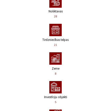
Noliktavas
28
Tirdzniecības telpas
21
Zeme
8
Investīciju objekti
5