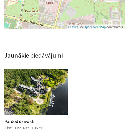
Leaflet
| ©
OpenStreetMap
contributors
Jaunākie piedāvājumi
Pārdod dzīvokli
2
3 ist., 1 no 4 st., 106 m