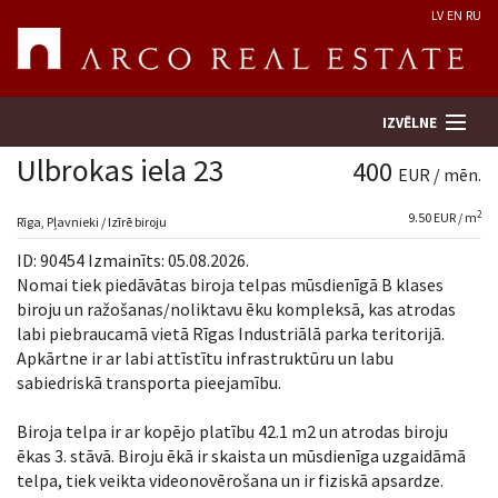
LV
EN
RU
IZVĒLNE
Ulbrokas iela 23
400
EUR / mēn.
2
9.50 EUR / m
Meklēt īpašumu
Rīga, Pļavnieki / Izīrē biroju
ID: 90454 Izmainīts: 05.08.2026.
Novērtēt īpašumu
Nomai tiek piedāvātas biroja telpas mūsdienīgā B klases
biroju un ražošanas/noliktavu ēku kompleksā, kas atrodas
labi piebraucamā vietā Rīgas Industriālā parka teritorijā.
Uzņēmums
Apkārtne ir ar labi attīstītu infrastruktūru un labu
sabiedriskā transporta pieejamību.
Pakalpojumi
Biroja telpa ir ar kopējo platību 42.1 m2 un atrodas biroju
Kontakti
ēkas 3. stāvā. Biroju ēkā ir skaista un mūsdienīga uzgaidāmā
telpa, tiek veikta videonovērošana un ir fiziskā apsardze.