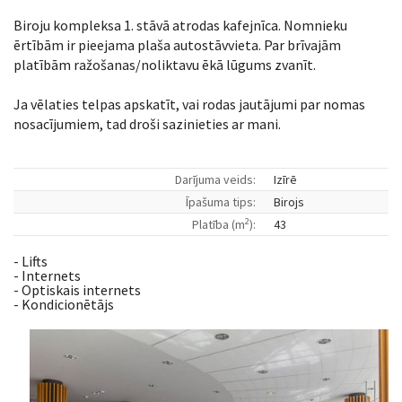
Biroju kompleksa 1. stāvā atrodas kafejnīca. Nomnieku
ērtībām ir pieejama plaša autostāvvieta. Par brīvajām
platībām ražošanas/noliktavu ēkā lūgums zvanīt.
Ja vēlaties telpas apskatīt, vai rodas jautājumi par nomas
nosacījumiem, tad droši sazinieties ar mani.
Darījuma veids:
Izīrē
Īpašuma tips:
Birojs
2
Platība (m
):
43
- Lifts
- Internets
- Optiskais internets
- Kondicionētājs