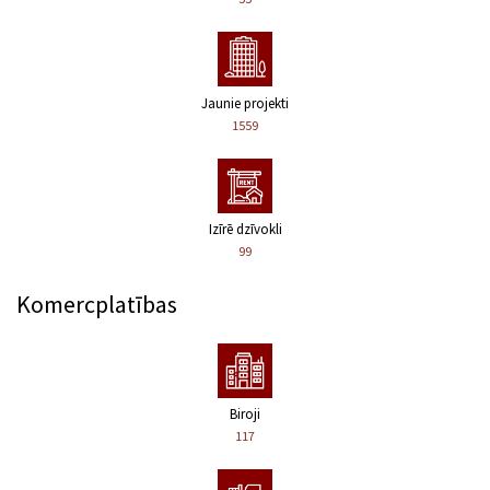
Jaunie projekti
1559
Izīrē dzīvokli
99
Komercplatības
Biroji
117