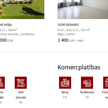
od māju
Izīrē dzīvokli
2
2
 1 st., 164 m
6 ist., 4 no 5 st., 153 m
kavas novads, Carnikava
Rīga, Centrs
 000
1 400
EUR
EUR / mēn.
Komercplatības
nie
Izīrē
Biroji
Noliktavas
Tird
117
29
kti
dzīvokli
te
59
96