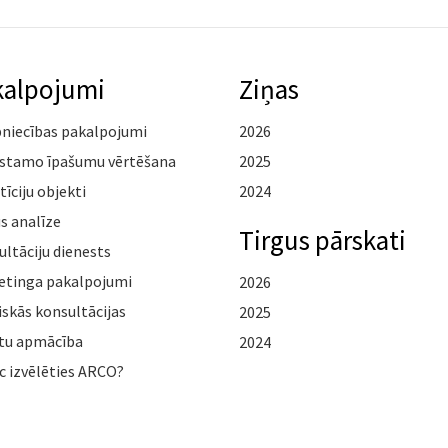
kalpojumi
Ziņas
pniecības pakalpojumi
2026
stamo īpašumu vērtēšana
2025
tīciju objekti
2024
s analīze
Tirgus pārskati
ltāciju dienests
etinga pakalpojumi
2026
iskās konsultācijas
2025
tu apmācība
2024
c izvēlēties ARCO?