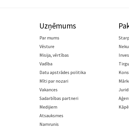
Uzņēmums
Pa
Par mums
Star
Vēsture
Neku
Misija, vērtības
Inves
Vadība
Tirgu
Datu apstrādes politika
Konsu
Mīti par nozari
Mārk
Vakances
Jurid
Sadarbības partneri
Aģen
Medijiem
Kāpē
Atsauksmes
Namrunis