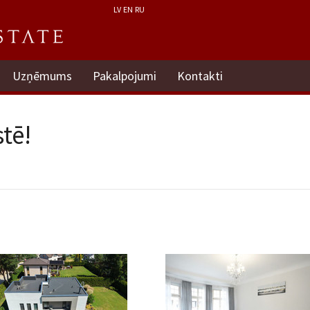
LV
EN
RU
Uzņēmums
Pakalpojumi
Kontakti
tē!