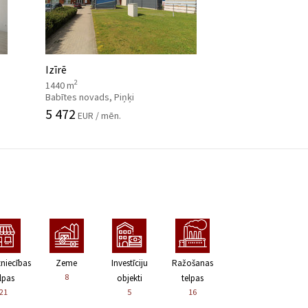
Izīrē
2
1440 m
Babītes novads, Piņķi
5 472
EUR / mēn.
zniecības
Zeme
Investīciju
Ražošanas
8
lpas
objekti
telpas
21
5
16