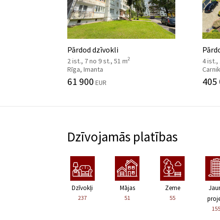
Pārdod dzīvokli
Pārd
2
2 ist., 7 no 9 st., 51 m
4 ist.,
Rīga, Imanta
Carni
61 900
405
EUR
Dzīvojamās platības
Dzīvokļi
Mājas
Zeme
Jau
237
51
55
proje
15