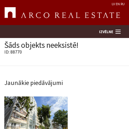
LV
EN
RU
IZVĒLNE
Šāds objekts neeksistē!
ID: 88770
Meklēt īpašumu
Novērtēt īpašumu
Jaunākie piedāvājumi
Uzņēmums
Pakalpojumi
Kontakti