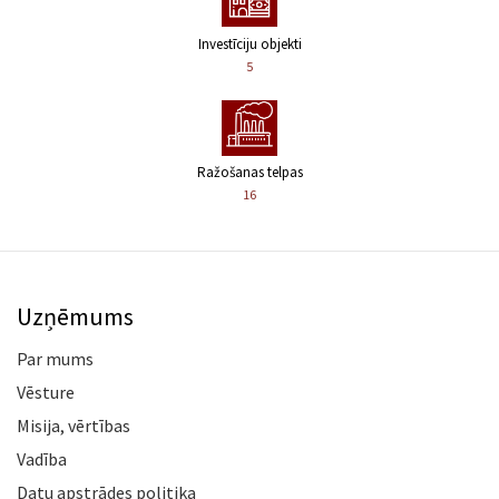
Investīciju objekti
5
Ražošanas telpas
16
Uzņēmums
Par mums
Vēsture
Misija, vērtības
Vadība
Datu apstrādes politika