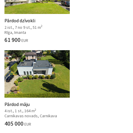
Pārdod dzīvokli
2
2 ist., 7 no 9 st., 51 m
Rīga, Imanta
61 900
EUR
Pārdod māju
2
4 ist., 1 st., 164 m
Carnikavas novads, Carnikava
405 000
EUR