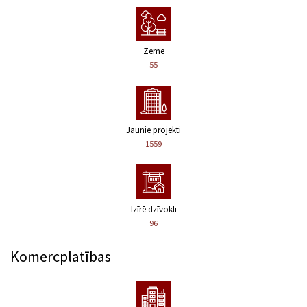
Zeme
55
Jaunie projekti
1559
Izīrē dzīvokli
96
Komercplatības