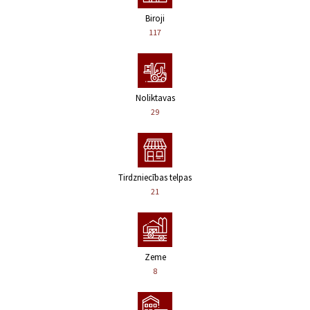
Biroji
117
Noliktavas
29
Tirdzniecības telpas
21
Zeme
8