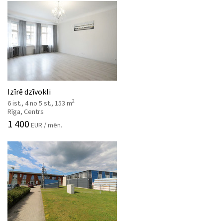
Izīrē dzīvokli
2
6 ist., 4 no 5 st., 153 m
Rīga, Centrs
1 400
EUR / mēn.