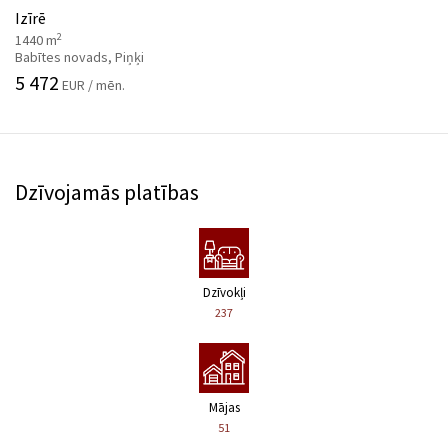
Izīrē
2
1440 m
Babītes novads, Piņķi
5 472
EUR / mēn.
Dzīvojamās platības
Dzīvokļi
237
Mājas
51