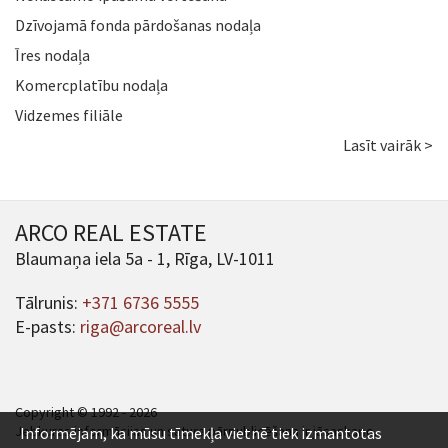
Dzīvojamā fonda pārdošanas nodaļa
Īres nodaļa
Komercplatību nodaļa
Vidzemes filiāle
Lasīt vairāk >
ARCO REAL ESTATE
Blaumaņa iela 5a - 1, Rīga, LV-1011
Tālrunis:
+371 6736 5555
E-pasts:
riga@arcoreal.lv
Copyright © 1992 - 2026
Jebkuras informācijas un satura pārpublicēšana ir jāsaskaņo.
Informējam, ka mūsu tīmekļa vietnē tiek izmantotas