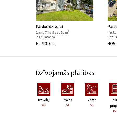
Pārdod dzīvokli
Pārd
2
2 ist., 7 no 9 st., 51 m
4 ist.,
Rīga, Imanta
Carni
61 900
405
EUR
Dzīvojamās platības
Dzīvokļi
Mājas
Zeme
Jau
237
51
55
proje
15