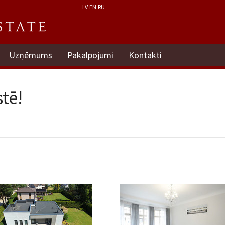
LV
EN
RU
Uzņēmums
Pakalpojumi
Kontakti
tē!