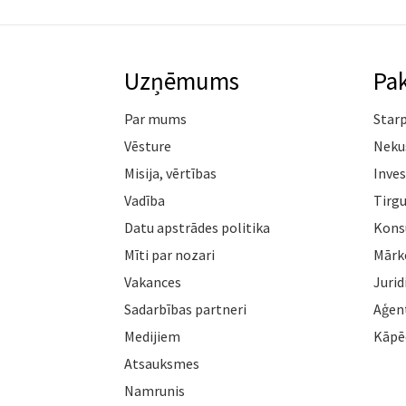
Uzņēmums
Pa
Par mums
Star
Vēsture
Neku
Misija, vērtības
Inves
Vadība
Tirgu
Datu apstrādes politika
Konsu
Mīti par nozari
Mārk
Vakances
Jurid
Sadarbības partneri
Aģen
Medijiem
Kāpē
Atsauksmes
Namrunis