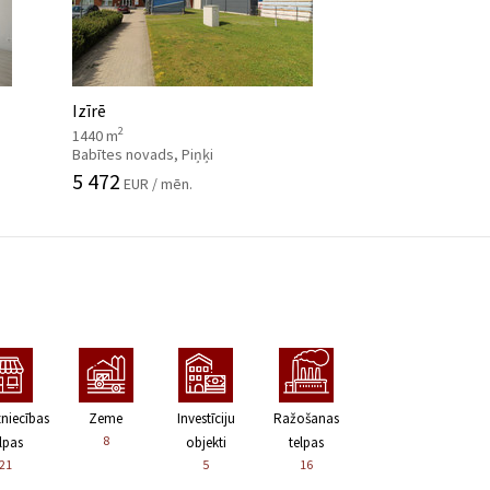
Izīrē
2
1440 m
Babītes novads, Piņķi
5 472
EUR / mēn.
zniecības
Zeme
Investīciju
Ražošanas
8
lpas
objekti
telpas
21
5
16