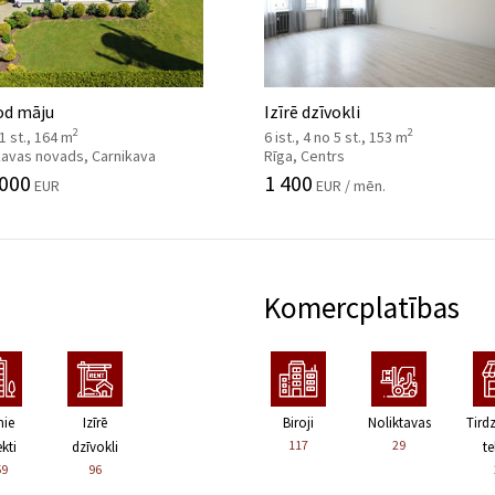
od māju
Izīrē dzīvokli
2
2
 1 st., 164 m
6 ist., 4 no 5 st., 153 m
kavas novads, Carnikava
Rīga, Centrs
 000
1 400
EUR
EUR / mēn.
Komercplatības
nie
Izīrē
Biroji
Noliktavas
Tird
117
29
kti
dzīvokli
te
59
96