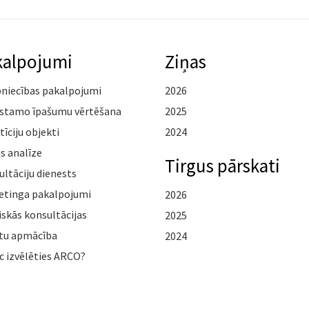
kalpojumi
Ziņas
pniecības pakalpojumi
2026
stamo īpašumu vērtēšana
2025
tīciju objekti
2024
s analīze
Tirgus pārskati
ltāciju dienests
etinga pakalpojumi
2026
iskās konsultācijas
2025
tu apmācība
2024
c izvēlēties ARCO?