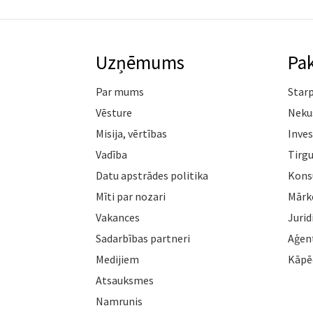
Uzņēmums
Pa
Par mums
Star
Vēsture
Neku
Misija, vērtības
Inves
Vadība
Tirgu
Datu apstrādes politika
Konsu
Mīti par nozari
Mārk
Vakances
Jurid
Sadarbības partneri
Aģen
Medijiem
Kāpē
Atsauksmes
Namrunis