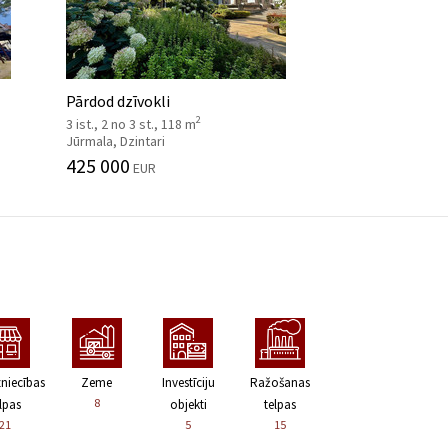
Pārdod dzīvokli
2
3 ist., 2 no 3 st., 118 m
Jūrmala, Dzintari
425 000
EUR
zniecības
Zeme
Investīciju
Ražošanas
8
lpas
objekti
telpas
21
5
15