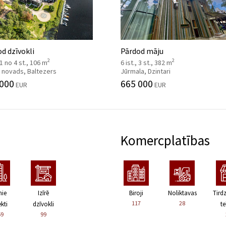
d dzīvokli
Pārdod māju
2
2
, 1 no 4 st., 106 m
6 ist., 3 st., 382 m
 novads, Baltezers
Jūrmala, Dzintari
 000
665 000
EUR
EUR
Komercplatības
nie
Izīrē
Biroji
Noliktavas
Tird
117
28
kti
dzīvokli
te
59
99