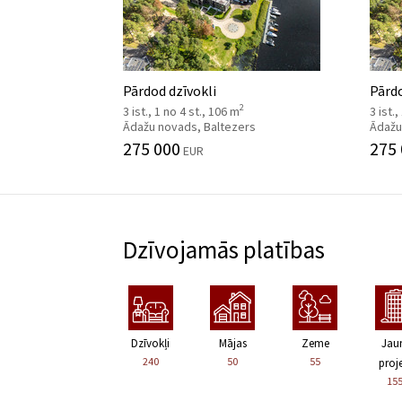
Pārdod dzīvokli
Pārdo
2
3 ist., 1 no 4 st., 106 m
3 ist.
Ādažu novads, Baltezers
Ādažu
275 000
275
EUR
Dzīvojamās platības
Dzīvokļi
Mājas
Zeme
Jau
240
50
55
proje
15