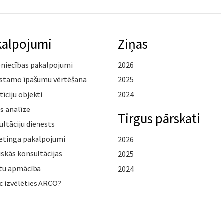
kalpojumi
Ziņas
pniecības pakalpojumi
2026
stamo īpašumu vērtēšana
2025
tīciju objekti
2024
s analīze
Tirgus pārskati
ltāciju dienests
etinga pakalpojumi
2026
iskās konsultācijas
2025
tu apmācība
2024
c izvēlēties ARCO?