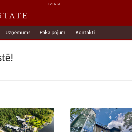
LV
EN
RU
Uzņēmums
Pakalpojumi
Kontakti
tē!