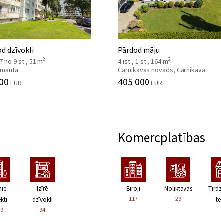
d dzīvokli
Pārdod māju
2
2
 7 no 9 st., 51 m
4 ist., 1 st., 164 m
 Imanta
Carnikavas novads, Carnikava
00
405 000
EUR
EUR
Komercplatības
nie
Izīrē
Biroji
Noliktavas
Tird
117
29
kti
dzīvokli
te
59
94