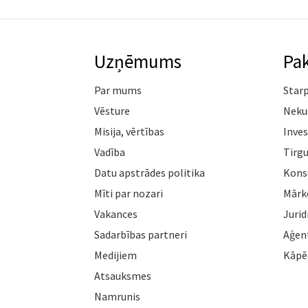
Uzņēmums
Pa
Par mums
Star
Vēsture
Neku
Misija, vērtības
Inves
Vadība
Tirgu
Datu apstrādes politika
Konsu
Mīti par nozari
Mārk
Vakances
Jurid
Sadarbības partneri
Aģen
Medijiem
Kāpē
Atsauksmes
Namrunis