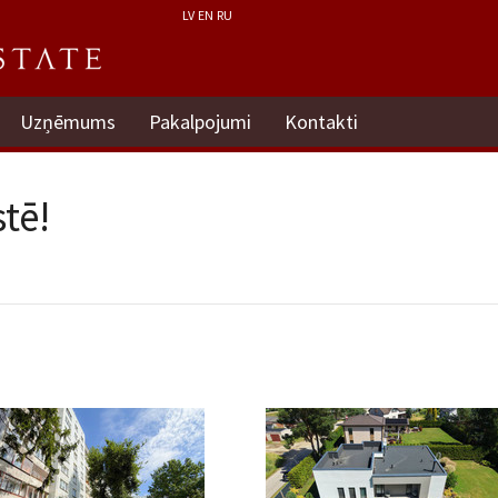
LV
EN
RU
Uzņēmums
Pakalpojumi
Kontakti
tē!