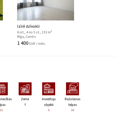
Izīrē dzīvokli
2
6 ist., 4 no 5 st., 153 m
Rīga, Centrs
1 400
EUR / mēn.
zniecības
Zeme
Investīciju
Ražošanas
8
lpas
objekti
telpas
21
5
16