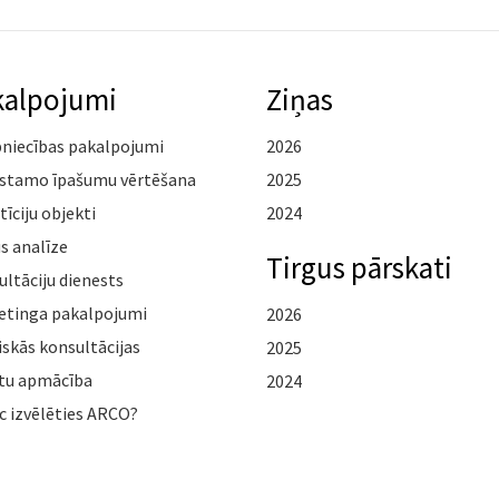
kalpojumi
Ziņas
pniecības pakalpojumi
2026
stamo īpašumu vērtēšana
2025
tīciju objekti
2024
s analīze
Tirgus pārskati
ltāciju dienests
etinga pakalpojumi
2026
iskās konsultācijas
2025
tu apmācība
2024
c izvēlēties ARCO?