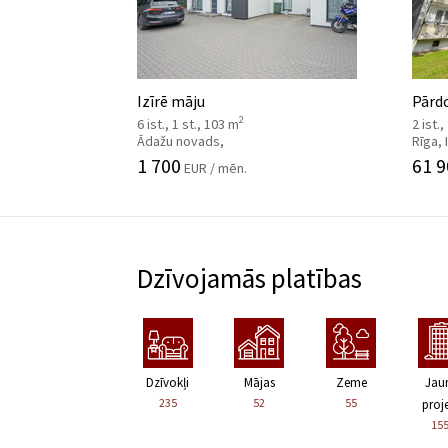
Izīrē māju
Pārdo
2
6 ist., 1 st., 103 m
2 ist.,
Ādažu novads,
Rīga,
1 700
61 9
EUR / mēn.
Dzīvojamās platības
Dzīvokļi
Mājas
Zeme
Jau
235
52
55
proje
15