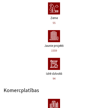
Zeme
55
Jaunie projekti
1559
Izīrē dzīvokli
94
Komercplatības