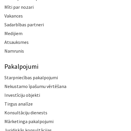
Mīti par nozari
Vakances
Sadarbības partneri
Medijiem
Atsauksmes
Namrunis
Pakalpojumi
Starpniecības pakalpojumi
Nekustamo īpašumu vērtēšana
Investīciju objekti
Tirgus analīze
Konsultāciju dienests
Mārketinga pakalpojumi
Juridiskās konsultācijas