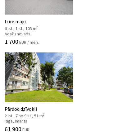
Izīrē māju
2
6 ist., 1 st., 103 m
Ādažu novads,
1 700
EUR / mēn.
Pārdod dzīvokli
2
2 ist., 7 no 9 st., 51 m
Rīga, Imanta
61 900
EUR