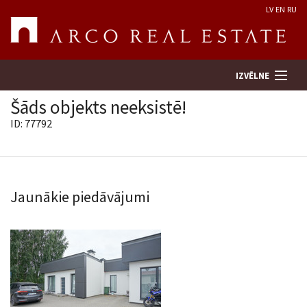
LV
EN
RU
IZVĒLNE
Šāds objekts neeksistē!
ID: 77792
Meklēt īpašumu
Novērtēt īpašumu
Jaunākie piedāvājumi
Uzņēmums
Pakalpojumi
Kontakti