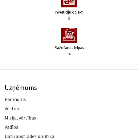
Investīciju objekti
5
Ražošanas telpas
16
Uzņēmums
Par mums
Vēsture
Misija, vērtības
Vadība
Datu apstrādes politika