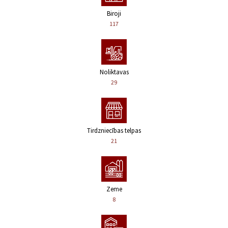
Biroji
117
Noliktavas
29
Tirdzniecības telpas
21
Zeme
8