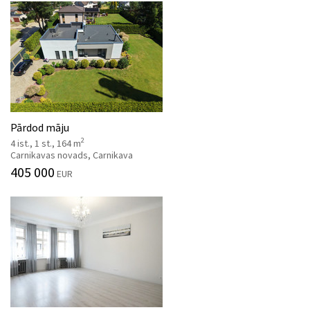
Pārdod māju
2
4 ist., 1 st., 164 m
Carnikavas novads, Carnikava
405 000
EUR