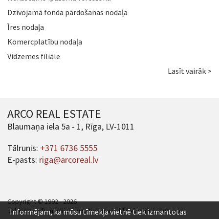
Dzīvojamā fonda pārdošanas nodaļa
Īres nodaļa
Komercplatību nodaļa
Vidzemes filiāle
Lasīt vairāk >
ARCO REAL ESTATE
Blaumaņa iela 5a - 1, Rīga, LV-1011
Tālrunis:
+371 6736 5555
E-pasts:
riga@arcoreal.lv
Copyright © 1992 - 2026
Jebkuras informācijas un satura pārpublicēšana ir jāsaskaņo.
Informējam, ka mūsu tīmekļa vietnē tiek izmantotas