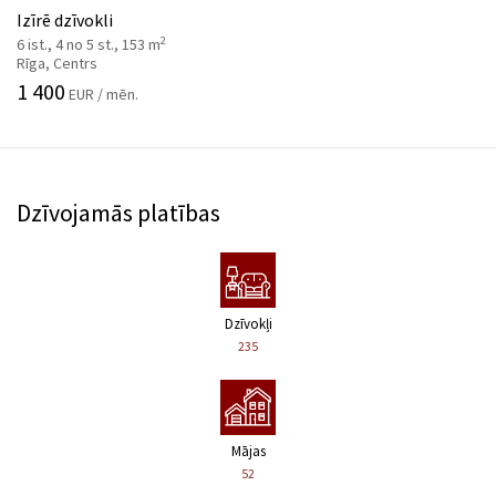
Izīrē dzīvokli
2
6 ist., 4 no 5 st., 153 m
Rīga, Centrs
1 400
EUR / mēn.
Dzīvojamās platības
Dzīvokļi
235
Mājas
52