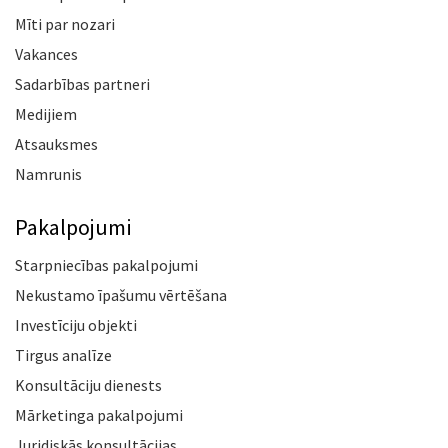
Mīti par nozari
Vakances
Sadarbības partneri
Medijiem
Atsauksmes
Namrunis
Pakalpojumi
Starpniecības pakalpojumi
Nekustamo īpašumu vērtēšana
Investīciju objekti
Tirgus analīze
Konsultāciju dienests
Mārketinga pakalpojumi
Juridiskās konsultācijas