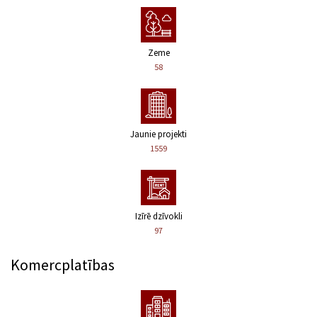
Zeme
58
Jaunie projekti
1559
Izīrē dzīvokli
97
Komercplatības