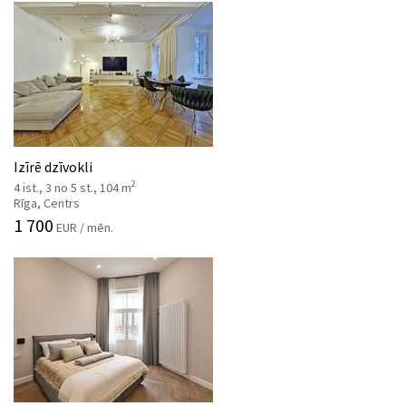
Izīrē dzīvokli
2
4 ist., 3 no 5 st., 104 m
Rīga, Centrs
1 700
EUR / mēn.