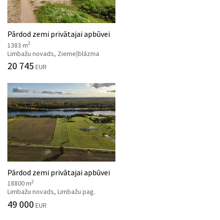
Pārdod zemi privātajai apbūvei
2
1383 m
Limbažu novads, Ziemeļblāzma
20 745
EUR
Pārdod zemi privātajai apbūvei
2
18800 m
Limbažu novads, Limbažu pag.
49 000
EUR