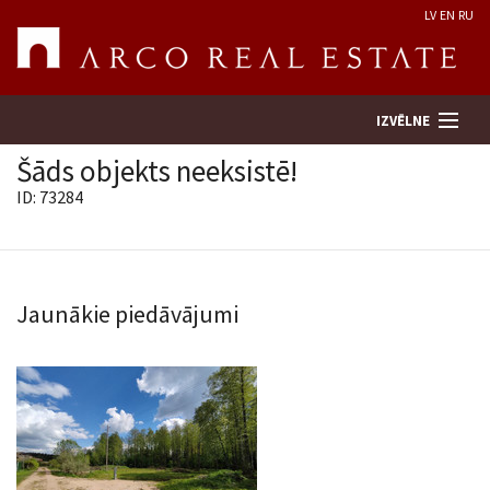
LV
EN
RU
IZVĒLNE
Šāds objekts neeksistē!
ID: 73284
Meklēt īpašumu
Novērtēt īpašumu
Jaunākie piedāvājumi
Uzņēmums
Pakalpojumi
Kontakti