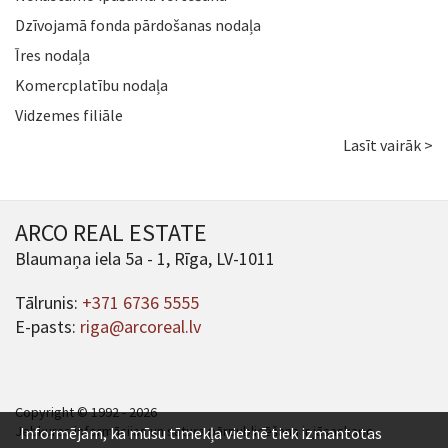
Dzīvojamā fonda pārdošanas nodaļa
Īres nodaļa
Komercplatību nodaļa
Vidzemes filiāle
Lasīt vairāk >
ARCO REAL ESTATE
Blaumaņa iela 5a - 1, Rīga, LV-1011
Tālrunis:
+371 6736 5555
E-pasts:
riga@arcoreal.lv
Copyright © 1992 - 2026
Jebkuras informācijas un satura pārpublicēšana ir jāsaskaņo.
Informējam, ka mūsu tīmekļa vietnē tiek izmantotas