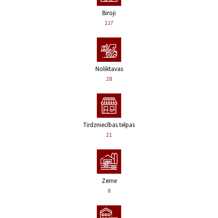
Biroji
117
Noliktavas
28
Tirdzniecības telpas
21
Zeme
8