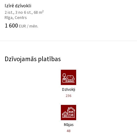
Izīrē dzīvokli
2
2 ist., 3 no 6 st., 68 m
Rīga, Centrs
1 600
EUR / mēn.
Dzīvojamās platības
Dzīvokļi
236
Mājas
48