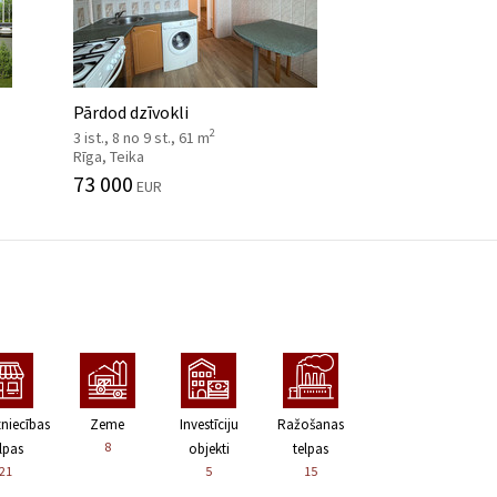
Pārdod dzīvokli
2
3 ist., 8 no 9 st., 61 m
Rīga, Teika
73 000
EUR
zniecības
Zeme
Investīciju
Ražošanas
8
lpas
objekti
telpas
21
5
15