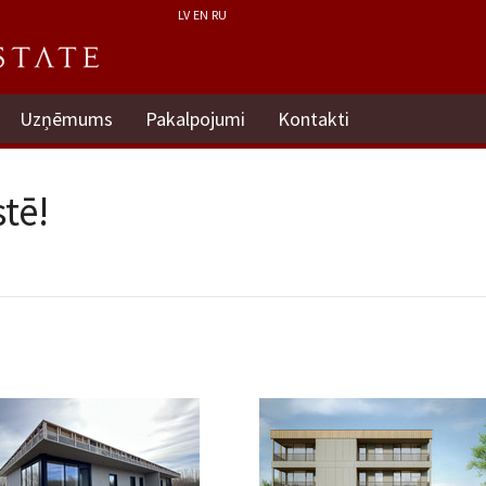
LV
EN
RU
Uzņēmums
Pakalpojumi
Kontakti
tē!