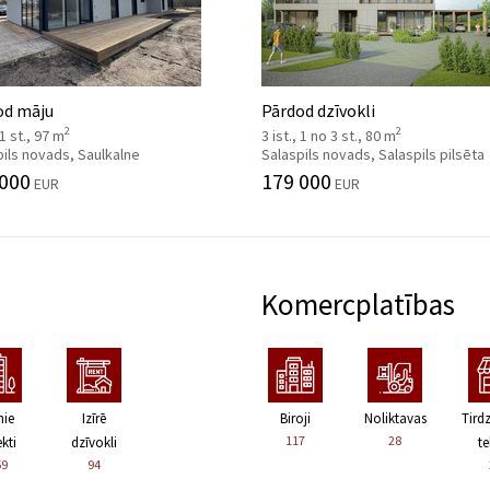
od māju
Pārdod dzīvokli
2
2
 1 st., 97 m
3 ist., 1 no 3 st., 80 m
pils novads, Saulkalne
Salaspils novads, Salaspils pilsēta
 000
179 000
EUR
EUR
Komercplatības
nie
Izīrē
Biroji
Noliktavas
Tird
117
28
kti
dzīvokli
te
59
94