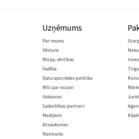
Uzņēmums
Pa
Par mums
Star
Vēsture
Neku
Misija, vērtības
Inves
Vadība
Tirgu
Datu apstrādes politika
Konsu
Mīti par nozari
Mārk
Vakances
Jurid
Sadarbības partneri
Aģen
Medijiem
Kāpē
Atsauksmes
Namrunis