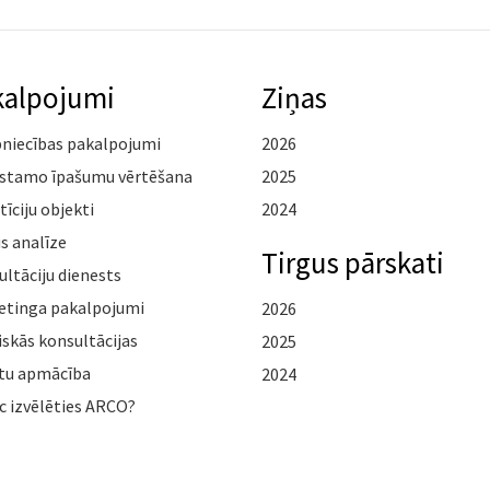
kalpojumi
Ziņas
pniecības pakalpojumi
2026
stamo īpašumu vērtēšana
2025
tīciju objekti
2024
s analīze
Tirgus pārskati
ltāciju dienests
etinga pakalpojumi
2026
iskās konsultācijas
2025
tu apmācība
2024
c izvēlēties ARCO?