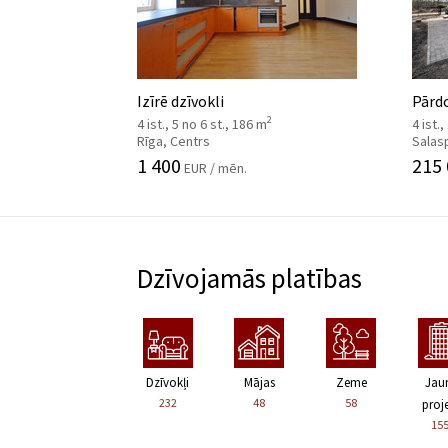
Izīrē dzīvokli
Pārd
2
4 ist., 5 no 6 st., 186 m
4 ist.,
Rīga, Centrs
Salas
1 400
215
EUR / mēn.
Dzīvojamās platības
Dzīvokļi
Mājas
Zeme
Jau
232
48
58
proje
15