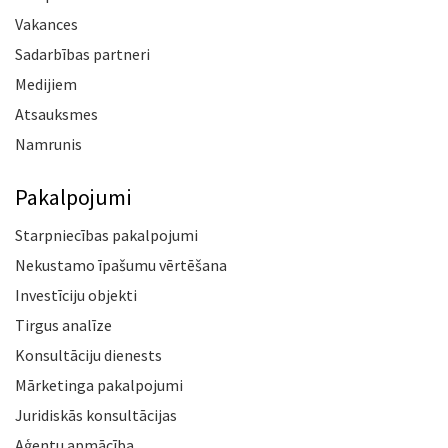
Vakances
Sadarbības partneri
Medijiem
Atsauksmes
Namrunis
Pakalpojumi
Starpniecības pakalpojumi
Nekustamo īpašumu vērtēšana
Investīciju objekti
Tirgus analīze
Konsultāciju dienests
Mārketinga pakalpojumi
Juridiskās konsultācijas
Aģentu apmācība