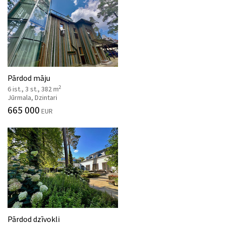
Pārdod māju
2
6 ist., 3 st., 382 m
Jūrmala, Dzintari
665 000
EUR
Pārdod dzīvokli