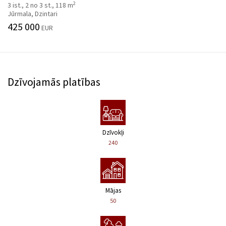
2
3 ist., 2 no 3 st., 118 m
Jūrmala, Dzintari
425 000
EUR
Dzīvojamās platības
Dzīvokļi
240
Mājas
50