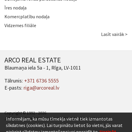
Īres nodaļa
Komercplatību nodaļa
Vidzemes filiāle
Lasīt vairāk >
ARCO REAL ESTATE
Blaumaņa iela 5a - 1, Rīga, LV-1011
Tālrunis:
+371 6736 5555
E-pasts:
riga@arcoreal.lv
Copyright © 1992 - 2026
Jebkuras informācijas un satura pārpublicēšana ir jāsaskaņo.
Informējam, ka mūsu tīmekļa vietnē tiek izmantotas
sīkdatnes (cookies). Lai turpinātu lietot šo vietni, jūs varat
piekrist sīkdatņu izmantošanai vai noraidīt to.
Uzzināt