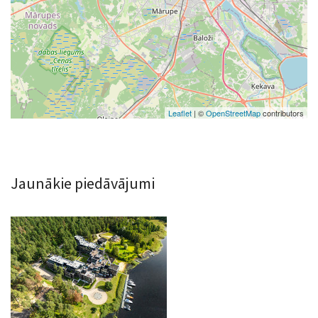
Leaflet
| ©
OpenStreetMap
contributors
Jaunākie piedāvājumi