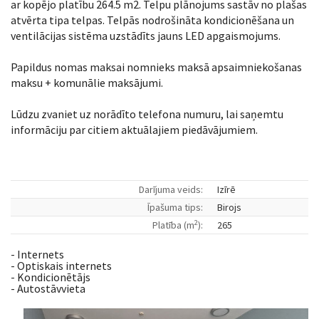
ar kopējo platību 264.5 m2. Telpu plānojums sastāv no plašas
atvērta tipa telpas. Telpās nodrošināta kondicionēšana un
ventilācijas sistēma uzstādīts jauns LED apgaismojums.
Papildus nomas maksai nomnieks maksā apsaimniekošanas
maksu + komunālie maksājumi.
Lūdzu zvaniet uz norādīto telefona numuru, lai saņemtu
informāciju par citiem aktuālajiem piedāvājumiem.
Darījuma veids:
Izīrē
Īpašuma tips:
Birojs
2
Platība (m
):
265
- Internets
- Optiskais internets
- Kondicionētājs
- Autostāvvieta