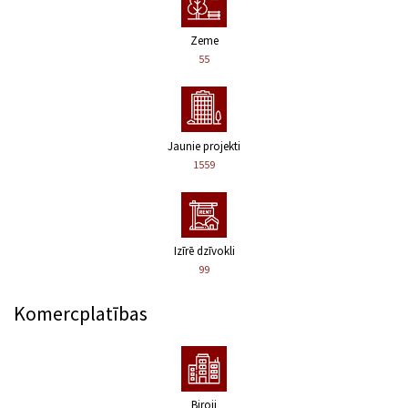
Zeme
55
Jaunie projekti
1559
Izīrē dzīvokli
99
Komercplatības
Biroji