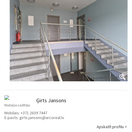
Ģirts Jansons
Nodaļas vadītājs
Mobilais:
+371 2639 7447
E-pasts:
girts.jansons@arcoreal.lv
Apskatīt profilu >