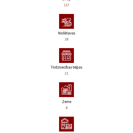
117
Noliktavas
28
Tirdzniecības telpas
21
Zeme
8