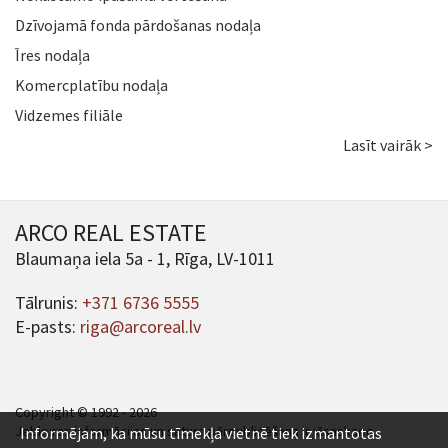
Dzīvojamā fonda pārdošanas nodaļa
Īres nodaļa
Komercplatību nodaļa
Vidzemes filiāle
Lasīt vairāk >
ARCO REAL ESTATE
Blaumaņa iela 5a - 1, Rīga, LV-1011
Tālrunis:
+371 6736 5555
E-pasts:
riga@arcoreal.lv
Copyright © 1992 - 2026
Jebkuras informācijas un satura pārpublicēšana ir jāsaskaņo.
Informējam, ka mūsu tīmekļa vietnē tiek izmantotas