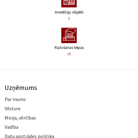
Investīciju objekti
5
Ražošanas telpas
16
Uzņēmums
Par mums
Vēsture
Misija, vērtības
Vadība
Datu apstrādes politika