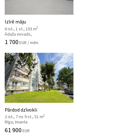
Izīrē māju
2
6 ist., 1 st., 103 m
Ādažu novads,
1 700
EUR / mēn.
Pārdod dzīvokli
2
2 ist., 7 no 9 st., 51 m
Rīga, Imanta
61 900
EUR