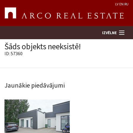
LV
EN
RU
IZVĒLNE
Šāds objekts neeksistē!
ID: 57360
Meklēt īpašumu
Novērtēt īpašumu
Jaunākie piedāvājumi
Uzņēmums
Pakalpojumi
Kontakti