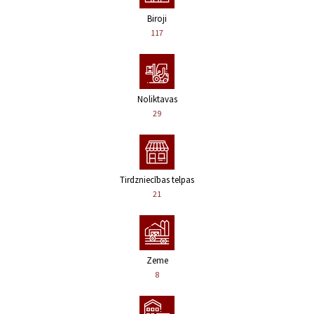
Biroji
117
Noliktavas
29
Tirdzniecības telpas
21
Zeme
8