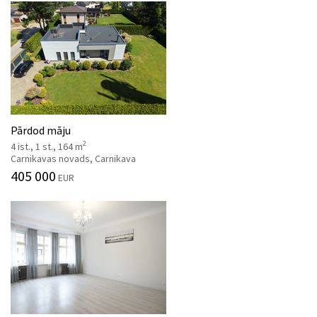
Pārdod māju
2
4 ist., 1 st., 164 m
Carnikavas novads, Carnikava
405 000
EUR