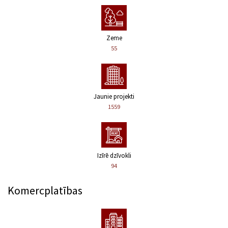
Zeme
55
Jaunie projekti
1559
Izīrē dzīvokli
94
Komercplatības