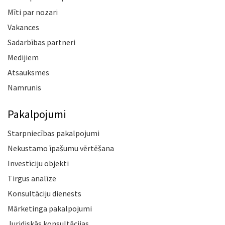
Mīti par nozari
Vakances
Sadarbības partneri
Medijiem
Atsauksmes
Namrunis
Pakalpojumi
Starpniecības pakalpojumi
Nekustamo īpašumu vērtēšana
Investīciju objekti
Tirgus analīze
Konsultāciju dienests
Mārketinga pakalpojumi
Juridiskās konsultācijas