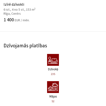
Izīrē dzīvokli
2
6 ist., 4 no 5 st., 153 m
Rīga, Centrs
1 400
EUR / mēn.
Dzīvojamās platības
Dzīvokļi
235
Mājas
52