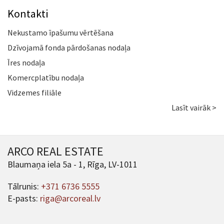
Kontakti
Nekustamo īpašumu vērtēšana
Dzīvojamā fonda pārdošanas nodaļa
Īres nodaļa
Komercplatību nodaļa
Vidzemes filiāle
Lasīt vairāk >
ARCO REAL ESTATE
Blaumaņa iela 5a - 1, Rīga, LV-1011
Tālrunis:
+371 6736 5555
E-pasts:
riga@arcoreal.lv