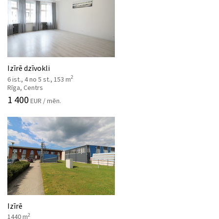
Izīrē dzīvokli
2
6 ist., 4 no 5 st., 153 m
Rīga, Centrs
1 400
EUR / mēn.
Izīrē
2
1440 m