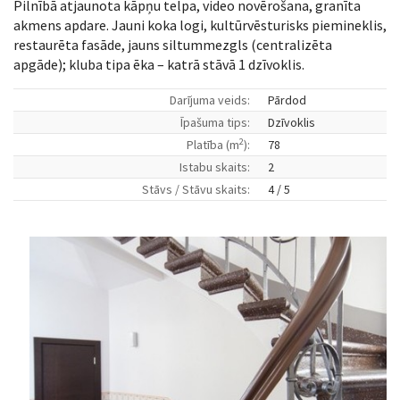
Pilnībā atjaunota kāpņu telpa, video novērošana, granīta
akmens apdare. Jauni koka logi, kultūrvēsturisks piemineklis,
restaurēta fasāde, jauns siltummezgls (centralizēta
apgāde); kluba tipa ēka – katrā stāvā 1 dzīvoklis.
Darījuma veids:
Pārdod
Īpašuma tips:
Dzīvoklis
2
Platība (m
):
78
Istabu skaits:
2
Stāvs / Stāvu skaits:
4 / 5