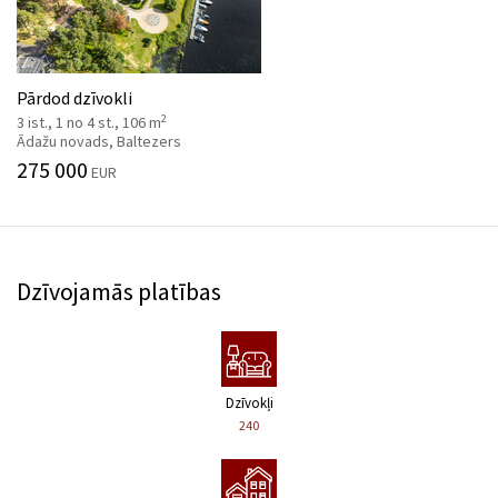
Pārdod dzīvokli
2
3 ist., 1 no 4 st., 106 m
Ādažu novads, Baltezers
275 000
EUR
Dzīvojamās platības
Dzīvokļi
240