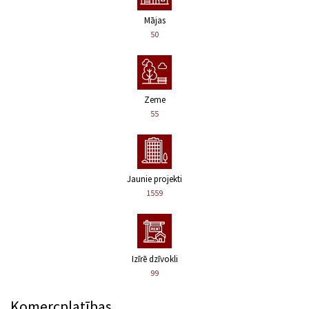
Mājas
50
Zeme
55
Jaunie projekti
1559
Izīrē dzīvokli
99
Komercplatības