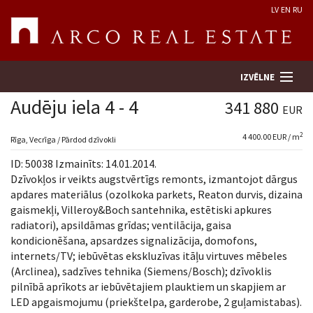
LV
EN
RU
IZVĒLNE
Audēju iela 4 - 4
341 880
EUR
2
4 400.00 EUR / m
Meklēt īpašumu
Rīga, Vecrīga / Pārdod dzīvokli
ID: 50038 Izmainīts: 14.01.2014.
Novērtēt īpašumu
Dzīvokļos ir veikts augstvērtīgs remonts, izmantojot dārgus
apdares materiālus (ozolkoka parkets, Reaton durvis, dizaina
gaismekļi, Villeroy&Boch santehnika, estētiski apkures
Uzņēmums
radiatori), apsildāmas grīdas; ventilācija, gaisa
kondicionēšana, apsardzes signalizācija, domofons,
Pakalpojumi
internets/TV; iebūvētas ekskluzīvas itāļu virtuves mēbeles
(Arclinea), sadzīves tehnika (Siemens/Bosch); dzīvoklis
Kontakti
pilnībā aprīkots ar iebūvētajiem plauktiem un skapjiem ar
LED apgaismojumu (priekštelpa, garderobe, 2 guļamistabas).