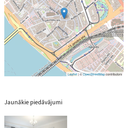
Leaflet
| ©
OpenStreetMap
contributors
Jaunākie piedāvājumi