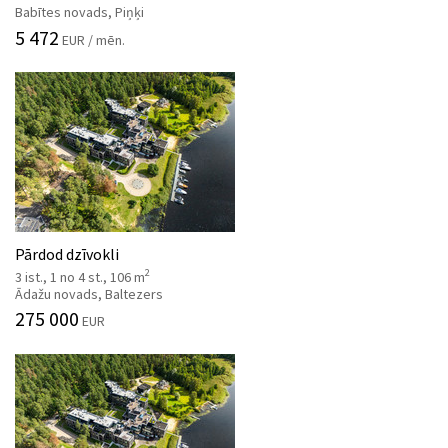
Babītes novads, Piņķi
5 472
EUR / mēn.
Pārdod dzīvokli
2
3 ist., 1 no 4 st., 106 m
Ādažu novads, Baltezers
275 000
EUR