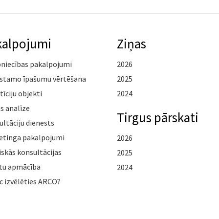
kalpojumi
Ziņas
pniecības pakalpojumi
2026
stamo īpašumu vērtēšana
2025
tīciju objekti
2024
s analīze
Tirgus pārskati
ltāciju dienests
etinga pakalpojumi
2026
iskās konsultācijas
2025
tu apmācība
2024
c izvēlēties ARCO?