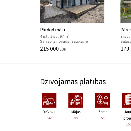
Pārdod māju
Pārdo
2
4 ist., 1 st., 97 m
3 ist.,
Salaspils novads, Saulkalne
Salasp
215 000
179
EUR
Dzīvojamās platības
Dzīvokļi
Mājas
Zeme
Jau
232
48
58
proje
15