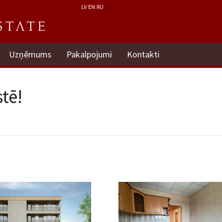
LV
EN
RU
Uzņēmums
Pakalpojumi
Kontakti
tē!