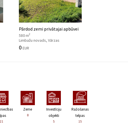
Pārdod zemi privātajai apbūvei
2
580 m
Limbažu novads, Vārzas
0
EUR
zniecības
Zeme
Investīciju
Ražošanas
8
lpas
objekti
telpas
21
5
15