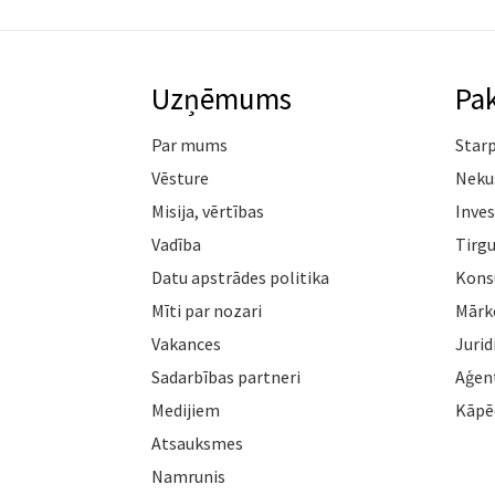
Uzņēmums
Pa
Par mums
Star
Vēsture
Neku
Misija, vērtības
Inves
Vadība
Tirgu
Datu apstrādes politika
Konsu
Mīti par nozari
Mārk
Vakances
Jurid
Sadarbības partneri
Aģen
Medijiem
Kāpē
Atsauksmes
Namrunis