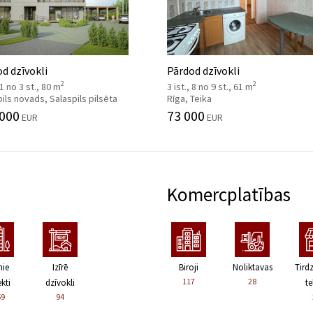
d dzīvokli
Pārdod dzīvokli
2
2
 1 no 3 st., 80 m
3 ist., 8 no 9 st., 61 m
ils novads, Salaspils pilsēta
Rīga, Teika
 000
73 000
EUR
EUR
Komercplatības
nie
Izīrē
Biroji
Noliktavas
Tird
117
28
kti
dzīvokli
te
59
94