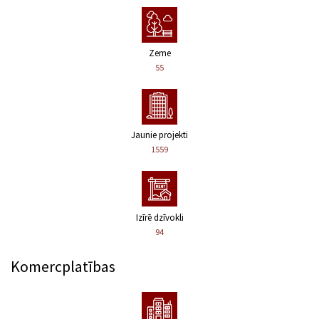
Zeme
55
Jaunie projekti
1559
Izīrē dzīvokli
94
Komercplatības