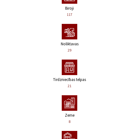
Biroji
117
Noliktavas
29
Tirdzniecības telpas
21
Zeme
8