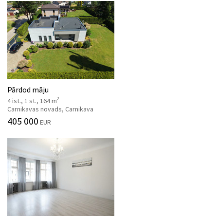
Pārdod māju
2
4 ist., 1 st., 164 m
Carnikavas novads, Carnikava
405 000
EUR