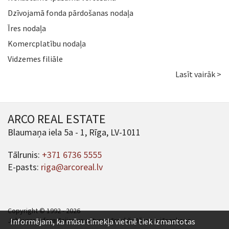
Dzīvojamā fonda pārdošanas nodaļa
Īres nodaļa
Komercplatību nodaļa
Vidzemes filiāle
Lasīt vairāk >
ARCO REAL ESTATE
Blaumaņa iela 5a - 1, Rīga, LV-1011
Tālrunis:
+371 6736 5555
E-pasts:
riga@arcoreal.lv
Copyright © 1992 - 2026
Jebkuras informācijas un satura pārpublicēšana ir jāsaskaņo.
Informējam, ka mūsu tīmekļa vietnē tiek izmantotas