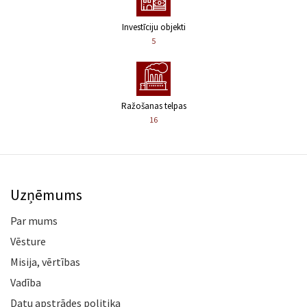
Investīciju objekti
5
Ražošanas telpas
16
Uzņēmums
Par mums
Vēsture
Misija, vērtības
Vadība
Datu apstrādes politika