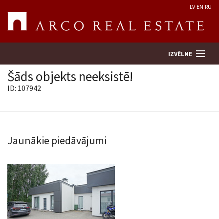
LV
EN
RU
IZVĒLNE
Šāds objekts neeksistē!
ID: 107942
Meklēt īpašumu
Novērtēt īpašumu
Jaunākie piedāvājumi
Uzņēmums
Pakalpojumi
Kontakti