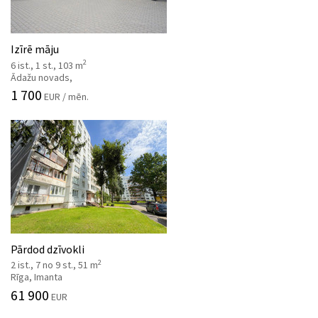
Izīrē māju
2
6 ist., 1 st., 103 m
Ādažu novads,
1 700
EUR / mēn.
Pārdod dzīvokli
2
2 ist., 7 no 9 st., 51 m
Rīga, Imanta
61 900
EUR