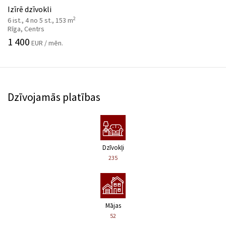
Izīrē dzīvokli
2
6 ist., 4 no 5 st., 153 m
Rīga, Centrs
1 400
EUR / mēn.
Dzīvojamās platības
Dzīvokļi
235
Mājas
52