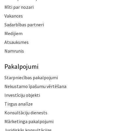
Mīti par nozari
Vakances
Sadarbības partneri
Medijiem
Atsauksmes
Namrunis
Pakalpojumi
Starpniecības pakalpojumi
Nekustamo īpašumu vērtēšana
Investīciju objekti
Tirgus analīze
Konsultāciju dienests
Mārketinga pakalpojumi
Juridiskās konsultācijas