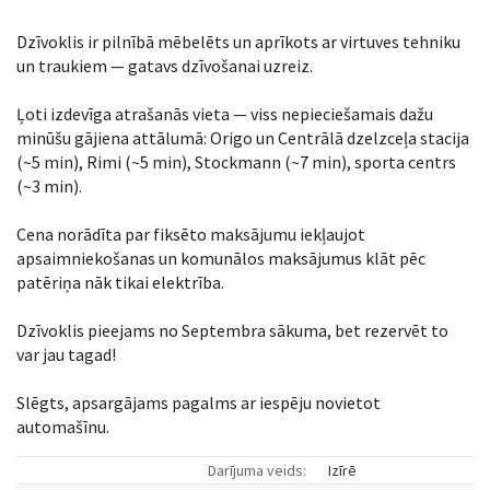
Dzīvoklis ir pilnībā mēbelēts un aprīkots ar virtuves tehniku
un traukiem — gatavs dzīvošanai uzreiz.
Ļoti izdevīga atrašanās vieta — viss nepieciešamais dažu
minūšu gājiena attālumā: Origo un Centrālā dzelzceļa stacija
(~5 min), Rimi (~5 min), Stockmann (~7 min), sporta centrs
(~3 min).
Cena norādīta par fiksēto maksājumu iekļaujot
apsaimniekošanas un komunālos maksājumus klāt pēc
patēriņa nāk tikai elektrība.
Dzīvoklis pieejams no Septembra sākuma, bet rezervēt to
var jau tagad!
Slēgts, apsargājams pagalms ar iespēju novietot
automašīnu.
Darījuma veids:
Izīrē