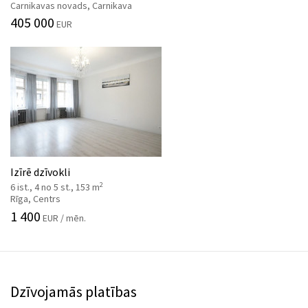
Carnikavas novads, Carnikava
405 000
EUR
Izīrē dzīvokli
2
6 ist., 4 no 5 st., 153 m
Rīga, Centrs
1 400
EUR / mēn.
Dzīvojamās platības