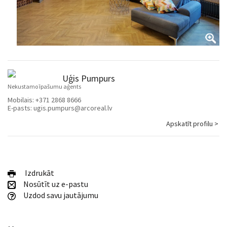
Uģis Pumpurs
Nekustamo īpašumu aģents
Mobilais:
+371 2868 8666
E-pasts:
ugis.pumpurs@arcoreal.lv
Apskatīt profilu >
Izdrukāt
Nosūtīt uz e-pastu
Uzdod savu jautājumu