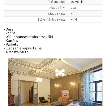
Īpašuma tips:
Dzīvoklis
2
Platība (m
):
105
Istabu skaits:
4
Stāvs / Stāvu skaits:
4 / 6
- Duša
- Vanna
- WC un vannasistaba atsevišķi
- Kamīns
- Parkets
- Slēdzama kāpņu telpa
- Autostāvvieta