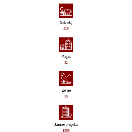
Dzīvokļi
235
Mājas
52
Zeme
55
Jaunie projekti
1559