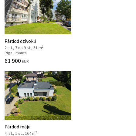
Pārdod dzīvokli
2
2 ist., 7 no 9 st., 51 m
Rīga, Imanta
61 900
EUR
Pārdod māju
2
4 ist., 1 st., 164 m