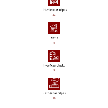
Tirdzniecības telpas
21
Zeme
8
Investīciju objekti
5
Ražošanas telpas
16