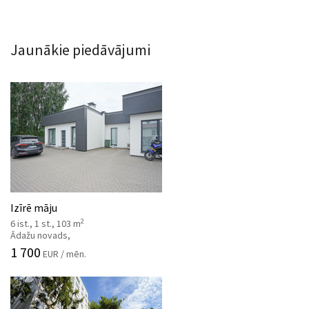
Jaunākie piedāvājumi
Izīrē māju
2
6 ist., 1 st., 103 m
Ādažu novads,
1 700
EUR / mēn.