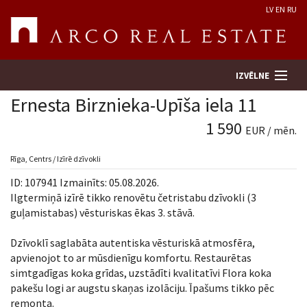
LV
EN
RU
IZVĒLNE
Ernesta Birznieka-Upīša iela 11
1 590
EUR / mēn.
Meklēt īpašumu
Rīga, Centrs / Izīrē dzīvokli
Novērtēt īpašumu
ID: 107941 Izmainīts: 05.08.2026.
Ilgtermiņā izīrē tikko renovētu četristabu dzīvokli (3
Uzņēmums
guļamistabas) vēsturiskas ēkas 3. stāvā.
Dzīvoklī saglabāta autentiska vēsturiskā atmosfēra,
Pakalpojumi
apvienojot to ar mūsdienīgu komfortu. Restaurētas
simtgadīgas koka grīdas, uzstādīti kvalitatīvi Flora koka
Kontakti
pakešu logi ar augstu skaņas izolāciju. Īpašums tikko pēc
remonta.