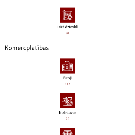
Izīrē dzīvokli
94
Komercplatības
Biroji
117
Noliktavas
29