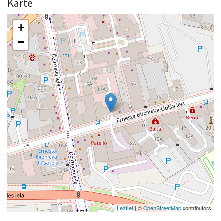
Karte
+
−
Leaflet
| ©
OpenStreetMap
contributors