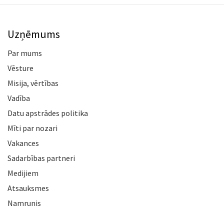
Uzņēmums
Par mums
Vēsture
Misija, vērtības
Vadība
Datu apstrādes politika
Mīti par nozari
Vakances
Sadarbības partneri
Medijiem
Atsauksmes
Namrunis