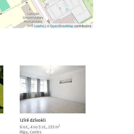
Leaflet
| ©
OpenStreetMap
contributors
Izīrē dzīvokli
2
6 ist., 4 no 5 st., 153 m
Rīga, Centrs