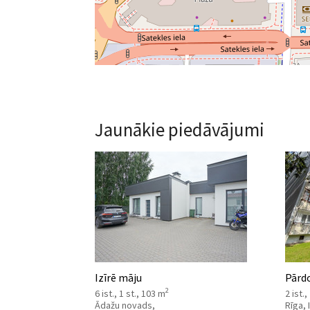
Jaunākie piedāvājumi
Izīrē māju
Pārdo
2
6 ist., 1 st., 103 m
2 ist.,
Ādažu novads,
Rīga,