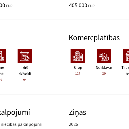
00
405 000
EUR
EUR
Komercplatības
nie
Izīrē
Biroji
Noliktavas
Tird
117
29
kti
dzīvokli
te
59
94
kalpojumi
Ziņas
pniecības pakalpojumi
2026