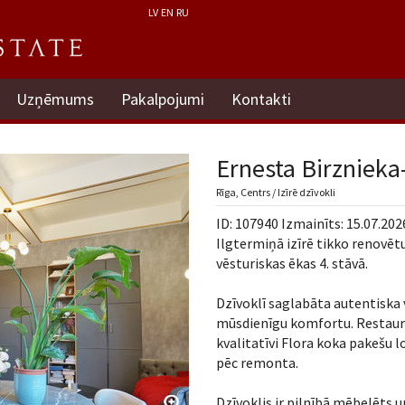
LV
EN
RU
Uzņēmums
Pakalpojumi
Kontakti
Ernesta Birznieka
Rīga, Centrs / Izīrē dzīvokli
ID: 107940 Izmainīts: 15.07.202
Ilgtermiņā izīrē tikko renovēt
vēsturiskas ēkas 4. stāvā.
Dzīvoklī saglabāta autentiska 
mūsdienīgu komfortu. Restaurē
kvalitatīvi Flora koka pakešu l
pēc remonta.
Dzīvoklis ir pilnībā mēbelēts 