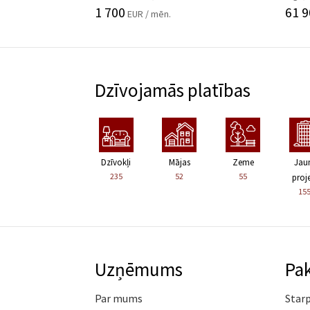
1 700
61 9
EUR / mēn.
Dzīvojamās platības
Dzīvokļi
Mājas
Zeme
Jau
235
52
55
proje
15
Uzņēmums
Pa
Par mums
Star