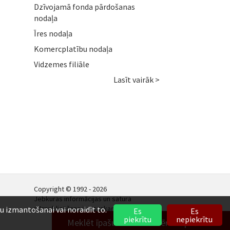
Dzīvojamā fonda pārdošanas
nodaļa
Īres nodaļa
Komercplatību nodaļa
Vidzemes filiāle
Lasīt vairāk >
Copyright © 1992 - 2026
Jebkuras informācijas un satura
pārpublicēšana ir jāsaskaņo.
ņu izmantošanai vai noraidīt to.
Es
Es
piekrītu
nepiekrītu
Meklēt īpašumu
Novērtēt īpašumu