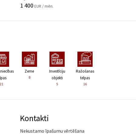
1 400
EUR / mēn.
zniecības
Zeme
Investīciju
Ražošanas
8
lpas
objekti
telpas
21
5
16
Kontakti
Nekustamo īpašumu vērtēšana