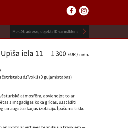
-Upīša iela 11
1 300
EUR / mēn.
6.
u četristabu dzīvokli (3 guļamistabas)
vēsturiskā atmosfēra, apvienojot to ar
tas simtgadīgas koka grīdas, uzstādīti
ogi ar augstu skaņas izolāciju. Īpašums tikko
un aprīkots ar virtuves tehniku un traukiem —