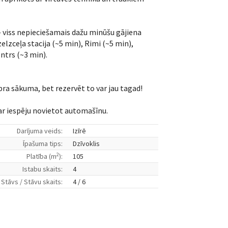
— viss nepieciešamais dažu minūšu gājiena
lzceļa stacija (~5 min), Rimi (~5 min),
ntrs (~3 min).
ra sākuma, bet rezervēt to var jau tagad!
r iespēju novietot automašīnu.
Darījuma veids:
Izīrē
Īpašuma tips:
Dzīvoklis
2
Platība (m
):
105
Istabu skaits:
4
Stāvs / Stāvu skaits:
4 / 6