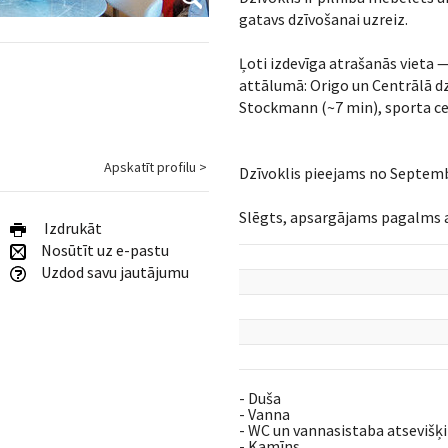
gatavs dzīvošanai uzreiz.
Ļoti izdevīga atrašanās vieta 
attālumā: Origo un Centrālā dze
Stockmann (~7 min), sporta ce
Apskatīt profilu >
Dzīvoklis pieejams no Septemb
Slēgts, apsargājams pagalms a
Izdrukāt
Nosūtīt uz e-pastu
Uzdod savu jautājumu
- Duša
- Vanna
- WC un vannasistaba atsevišķi
- Kamīns