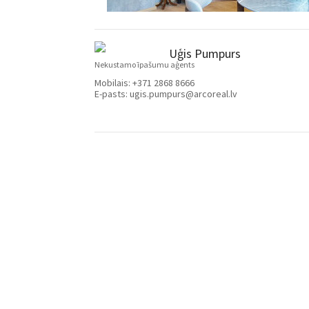
Uģis Pumpurs
Nekustamo īpašumu aģents
Mobilais:
+371 2868 8666
E-pasts:
ugis.pumpurs@arcoreal.lv