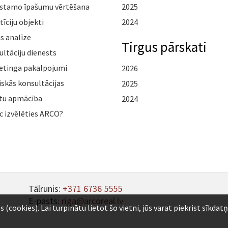
stamo īpašumu vērtēšana
2025
tīciju objekti
2024
s analīze
Tirgus pārskati
ltāciju dienests
etinga pakalpojumi
2026
iskās konsultācijas
2025
tu apmācība
2024
c izvēlēties ARCO?
Tālrunis:
+371 6736 5555
E-pasts:
riga@arcoreal.lv
ookies). Lai turpinātu lietot šo vietni, jūs varat piekrist sīkdat