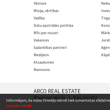
Vēsture
Neku
Misija, vērtības
Inves
Vadība
Tirgu
Datu apstrādes politika
Konsu
Mīti par nozari
Mārk
Vakances
Jurid
Sadarbības partneri
Aģen
Medijiem
Kāpē
Atsauksmes
Namrunis
ARCO REAL ESTATE
Blaumaņa iela 5a - 1, Rīga, LV-1011
Informējam, ka mūsu tīmekļa vietnē tiek izmantotas sīkdatnes (c
Uzzināt vairāk