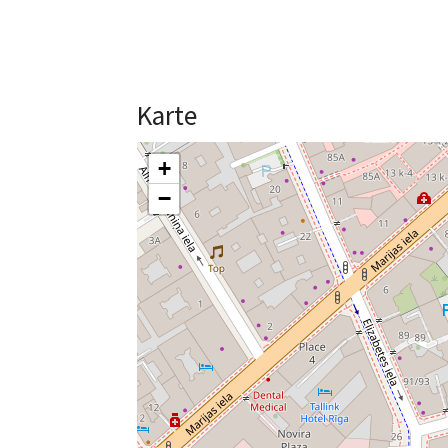
Karte
+
−