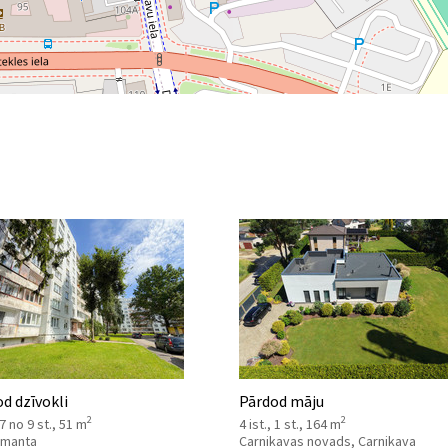
d dzīvokli
Pārdod māju
2
2
 7 no 9 st., 51 m
4 ist., 1 st., 164 m
 Imanta
Carnikavas novads, Carnikava